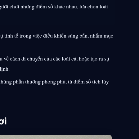
gười chơi những điểm số khác nhau, lựa chọn loài
ự tinh tế trong việc điều khiển súng bắn, nhắm mục
 về cách di chuyển của các loài cá, hoặc tạo ra sự
định.
 những phần thưởng phong phú, từ điểm số tích lũy
ơi