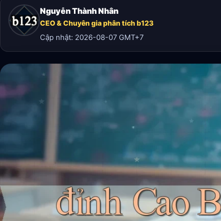
Nguyễn Thành Nhân
CEO & Chuyên gia phân tích b123
Cập nhật:
2026-08-07
GMT+7