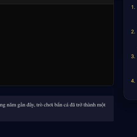
ng năm gần đây, trò chơi bắn cá đã trở thành một