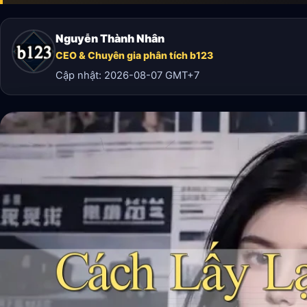
Nguyễn Thành Nhân
CEO & Chuyên gia phân tích b123
Cập nhật:
2026-08-07
GMT+7