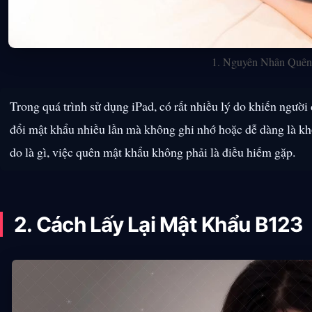
1. Nguyên Nhân Quên
Trong quá trình sử dụng iPad, có rất nhiều lý do khiến ngườ
đổi mật khẩu nhiều lần mà không ghi nhớ hoặc dễ dàng là khô
do là gì, việc quên mật khẩu không phải là điều hiếm gặp.
2. Cách Lấy Lại Mật Khẩu B123