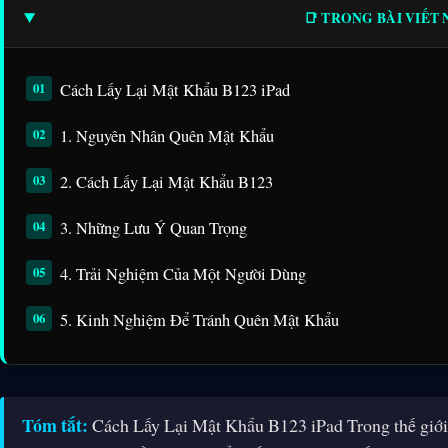
📑 TRONG BÀI VIẾT
Cách Lấy Lại Mật Khẩu B123 iPad
1. Nguyên Nhân Quên Mật Khẩu
2. Cách Lấy Lại Mật Khẩu B123
3. Những Lưu Ý Quan Trọng
4. Trải Nghiệm Của Một Người Dùng
5. Kinh Nghiệm Để Tránh Quên Mật Khẩu
Tóm tắt:
Cách Lấy Lại Mật Khẩu B123 iPad Trong thế giới 