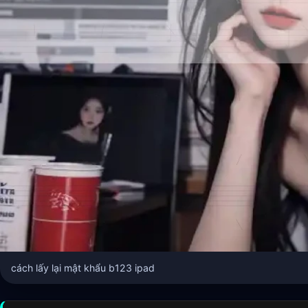
cách lấy lại mật khẩu b123 ipad