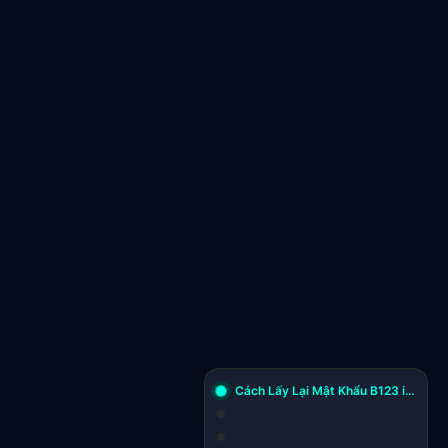
Cách Lấy Lại Mật Khẩu B123 iPad