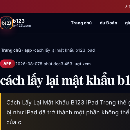
Bỏ qua đến nội dung chính
⚡ 
b123
Trang chủ
dự Đoán
gi
b-123.com
Trang chủ
›
app
›
cách lấy lại mật khẩu b123 ipad
2026-08-07
8 phút đọc
3.453 lượt xem
APP
cách lấy lại mật khẩu b
Cách Lấy Lại Mật Khẩu B123 iPad Trong thế g
bị như iPad đã trở thành một phần không thể
của c.