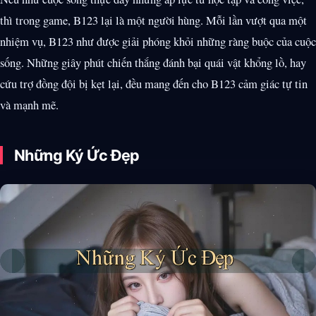
thì trong game, B123 lại là một người hùng. Mỗi lần vượt qua một
nhiệm vụ, B123 như được giải phóng khỏi những ràng buộc của cuộc
sống. Những giây phút chiến thắng đánh bại quái vật khổng lồ, hay
cứu trợ đồng đội bị kẹt lại, đều mang đến cho B123 cảm giác tự tin
và mạnh mẽ.
Những Ký Ức Đẹp