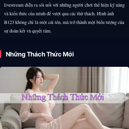
livestream diễn ra sôi nổi với những người chơi thể hiện kỹ năng
và kiến thức của mình để vượt qua các thử thách. Hình ảnh
B123 không chỉ là một cái tên, mà trở thành một biểu tượng của
sự đoàn kết và quyết tâm.
Những Thách Thức Mới