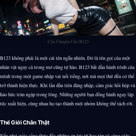
Câu Chuyện Của B123
B123 không phải là một cái tên ngẫu nhiên. Đó là tên gọi của một
nhân vật ngay cả trong mơ cũng tự hào. B123 bắt đầu hành trình của
mình trong một game nhập vai nổi tiếng, nơi mà mọi thứ đều có thể
trở thành hiện thực. Khi lần đầu tiên đăng nhập, cảm giác hồi hộp và
háo hức tràn ngập trong lòng. Những người bạn đồng hành ngay lập
tức xuất hiện, cùng nhau họ tạo thành một nhóm không thể tách rời.
Thế Giới Chân Thật
Nếu như cuộc sống thực đầy những áp lực từ học tập và công việc,