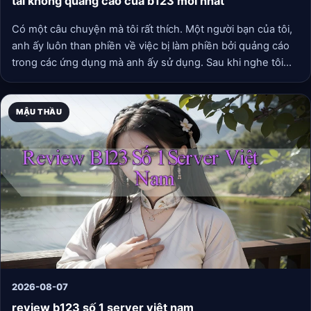
tải không quảng cáo của b123 mới nhất
Có một câu chuyện mà tôi rất thích. Một người bạn của tôi,
anh ấy luôn than phiền về việc bị làm phiền bởi quảng cáo
trong các ứng dụng mà anh ấy sử dụng. Sau khi nghe tôi
giới thiệu về B123, anh ấy đã quyết định thử. Chỉ sau một
thời gian ngắn sử dụng, anh đã tìm lại được niềm vui khi sử
dụng điện thoại mà không bị quấy rầy. Chúng tôi đã cùng
MẬU THẦU
nhau tạo ra một danh sách những ứng dụng không quảng
cáo tuyệt vời mà B123 mang lại, từ đó chia sẻ cho bạn bè và
gia đình.
2026-08-07
review b123 số 1 server việt nam