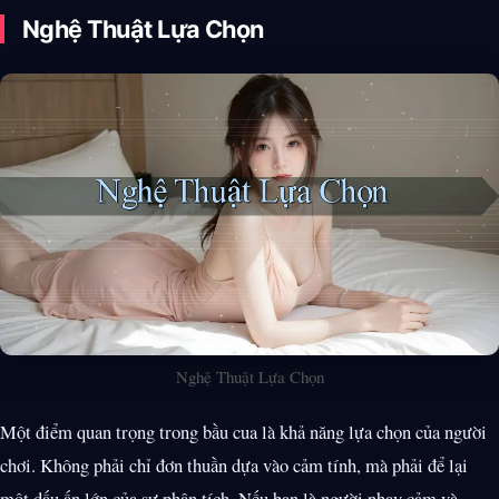
Nghệ Thuật Lựa Chọn
Nghệ Thuật Lựa Chọn
Một điểm quan trọng trong bầu cua là khả năng lựa chọn của người
chơi. Không phải chỉ đơn thuần dựa vào cảm tính, mà phải để lại
một dấu ấn lớn của sự phân tích. Nếu bạn là người nhạy cảm và