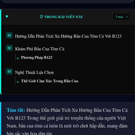
📑 TRONG BÀI VIẾT NÀY
3 mục
▾
Hướng Dẫn Phân Tích Xu Hướng Bầu Cua Tôm Cá Với B123
Khám Phá Bầu Cua Tôm Cá
Phương Pháp B123
Nghệ Thuật Lựa Chọn
Thế Giới Cảm Xúc Trong Bầu Cua
Tóm tắt:
Hướng Dẫn Phân Tích Xu Hướng Bầu Cua Tôm Cá
Với B123 Trong thế giới giải trí truyền thống của người Việt
Nam, bầu cua tôm cá luôn là một trò chơi hấp dẫn, mang đậm
bản sắc văn hóa dân tộc.