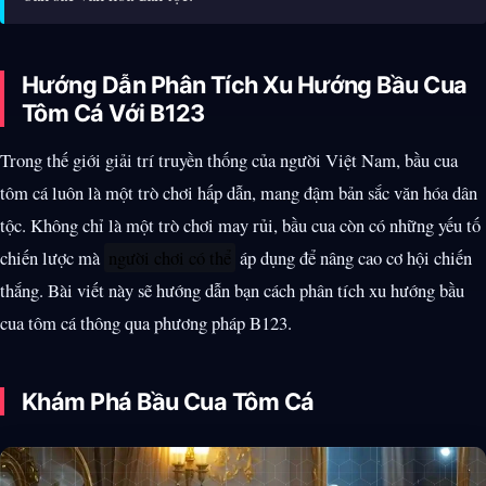
Hướng Dẫn Phân Tích Xu Hướng Bầu Cua
Tôm Cá Với B123
Trong thế giới giải trí truyền thống của người Việt Nam, bầu cua
tôm cá luôn là một trò chơi hấp dẫn, mang đậm bản sắc văn hóa dân
tộc. Không chỉ là một trò chơi may rủi, bầu cua còn có những yếu tố
chiến lược mà
người chơi có thể
áp dụng để nâng cao cơ hội chiến
thắng. Bài viết này sẽ hướng dẫn bạn cách phân tích xu hướng bầu
cua tôm cá thông qua phương pháp B123.
Khám Phá Bầu Cua Tôm Cá