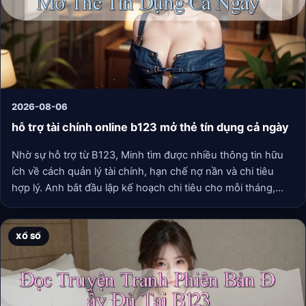
2026-08-06
hỗ trợ tài chính online b123 mở thẻ tín dụng cả ngày
Nhờ sự hỗ trợ từ B123, Minh tìm được nhiều thông tin hữu
ích về cách quản lý tài chính, hạn chế nợ nần và chi tiêu
hợp lý. Anh bắt đầu lập kế hoạch chi tiêu cho mỗi tháng,
theo dõi các khoản thu chi và dần làm quen với việc sống
trong khả năng tài chính của mình. Chính nhờ những trải
nghiệm này, Minh đã trưởng thành hơn trong cách nhìn
XỔ SỐ
nhận về tiền bạc và giá trị của nó.