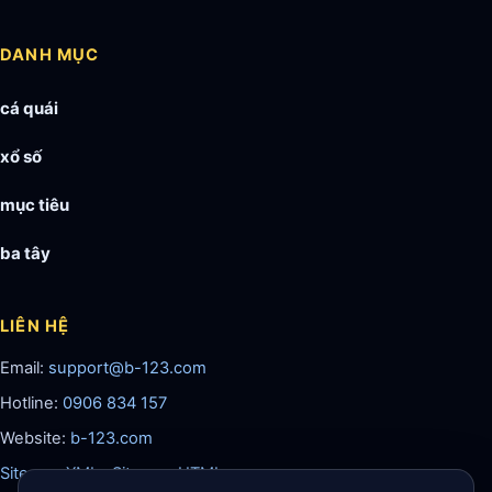
DANH MỤC
cá quái
xổ số
mục tiêu
ba tây
LIÊN HỆ
Email:
support@b-123.com
Hotline:
0906 834 157
Website:
b-123.com
Sitemap XML
·
Sitemap HTML