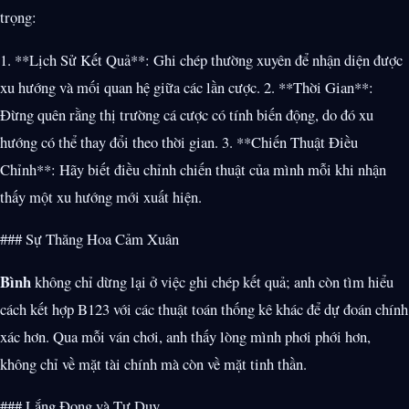
trọng:
1. **Lịch Sử Kết Quả**: Ghi chép thường xuyên để nhận diện được
xu hướng và mối quan hệ giữa các lần cược. 2. **Thời Gian**:
Đừng quên rằng thị trường cá cược có tính biến động, do đó xu
hướng có thể thay đổi theo thời gian. 3. **Chiến Thuật Điều
Chỉnh**: Hãy biết điều chỉnh chiến thuật của mình mỗi khi nhận
thấy một xu hướng mới xuất hiện.
### Sự Thăng Hoa Cảm Xuân
Bình
không chỉ dừng lại ở việc ghi chép kết quả; anh còn tìm hiểu
cách kết hợp B123 với các thuật toán thống kê khác để dự đoán chính
xác hơn. Qua mỗi ván chơi, anh thấy lòng mình phơi phới hơn,
không chỉ về mặt tài chính mà còn về mặt tinh thần.
### Lắng Đọng và Tư Duy