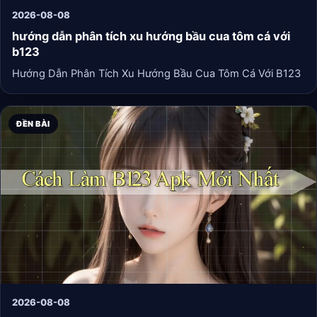
2026-08-08
hướng dẫn phân tích xu hướng bầu cua tôm cá với
b123
Hướng Dẫn Phân Tích Xu Hướng Bầu Cua Tôm Cá Với B123
ĐỀN BÀI
2026-08-08