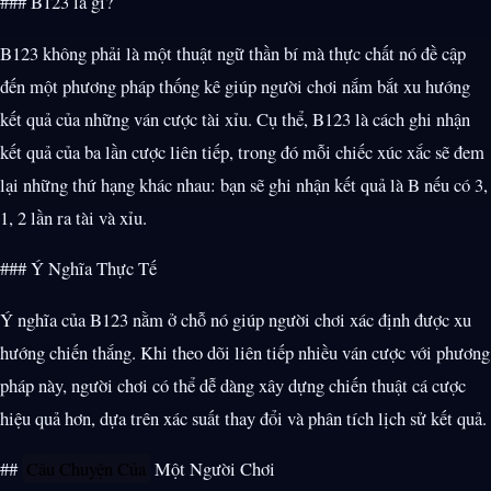
### B123 là gì?
B123 không phải là một thuật ngữ thần bí mà thực chất nó đề cập
đến một phương pháp thống kê giúp người chơi nắm bắt xu hướng
kết quả của những ván cược tài xỉu. Cụ thể, B123 là cách ghi nhận
kết quả của ba lần cược liên tiếp, trong đó mỗi chiếc xúc xắc sẽ đem
lại những thứ hạng khác nhau: bạn sẽ ghi nhận kết quả là B nếu có 3,
1, 2 lần ra tài và xỉu.
### Ý Nghĩa Thực Tế
Ý nghĩa của B123 nằm ở chỗ nó giúp người chơi xác định được xu
hướng chiến thắng. Khi theo dõi liên tiếp nhiều ván cược với phương
pháp này, người chơi có thể dễ dàng xây dựng chiến thuật cá cược
hiệu quả hơn, dựa trên xác suất thay đổi và phân tích lịch sử kết quả.
##
Câu Chuyện Của
Một Người Chơi