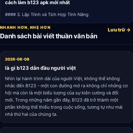
cách làm b123 apk mới nhất
#### 3. Lập Trình và Tích Hợp Tính Năng
NHANH HƠN, NHẸ HƠN
Lưu trữ →
Danh sách bài viết thuần văn bản
2026-08-08
là gì b123 dẫn đầu người việt
Nhìn lại hành trình dài của người Việt, không thể không
nhắc đến B123 - một con đường mở ra không chỉ những cơ
hội mà còn là một biểu tượng của sự kiên cường và đổi
mới. Trong những năm gần đây, B123 đã trở thành một
phần không thể thiếu trong cuộc sống, tương tự như mái
nhà thứ hai của chúng ta.