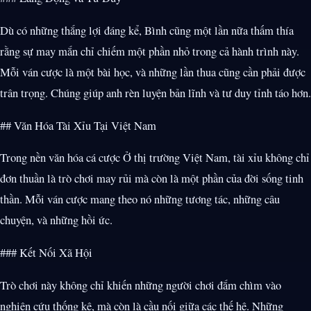
Dù có những thắng lợi đáng kể, Bình cũng một lần nữa thấm thía
rằng sự may mắn chỉ chiếm một phần nhỏ trong cả hành trình này.
Mỗi ván cược là một bài học, và những lần thua cũng cần phải được
trân trọng. Chúng giúp anh rèn luyện bản lĩnh và tư duy tỉnh táo hơn.
## Văn Hóa Tài Xỉu Tại Việt Nam
Trong nền văn hóa cá cược Ở thị trường Việt Nam, tài xỉu không chỉ
đơn thuần là trò chơi may rủi mà còn là một phần của đời sống tinh
thần. Mỗi ván cược mang theo nó những tương tác, những câu
chuyện, và những hồi ức.
### Kết Nối Xã Hội
Trò chơi này không chỉ khiến những người chơi đắm chìm vào
nghiên cứu thống kê, mà còn là cầu nối giữa các thế hệ. Những