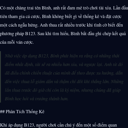
Có một chàng trai tên Bình, anh rất đam mê trò chơi tài xỉu. Lần đầu
tiên tham gia cá cược, Bình không biết gì về thống kê và đặt cược
một cách ngẫu hứng. Anh thua rất nhiều trước khi tình cờ biết đến
phương pháp B123. Sau khi tìm hiểu, Bình bắt đầu ghi chép kết quả
của mỗi ván cược.
Nhờ việc áp dụng B123, Bình phát hiện ra rằng có những thời
điểm nhất định, tài sẽ ra nhiều hơn xỉu, và ngược lại. Anh từ đó
đã điều chỉnh chiến thuật của mình để theo được xu hướng, dẫn
đến việc thua lỗ giảm dần và thậm chí đôi khi thắng lớn. Những
lần thua trước đó giờ chỉ còn là kỷ niệm, nhưng chúng đã giúp
Bình học hỏi và trưởng thành hơn.
## Phân Tích Thống Kê
Khi áp dụng B123, người chơi cần chú ý đến một số điểm quan