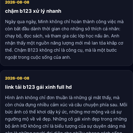
2026-08-08
chậm b123 xử lý nhanh
Ngày qua ngày, Minh không chỉ hoàn thành công việc mà
còn bắt đầu dành thời gian cho những sở thích cá nhân:
chạy bộ, đọc sách, và tham gia các lớp học nấu ăn. Anh
nhận thấy một nguồn năng lượng mới mẻ lan tỏa khắp cơ
thể. Chậm B123 không chỉ là công cụ, mà là một bước
ngoặt trong cuộc sống của anh.
2026-08-08
link tải b123 gái xinh full hd
Hình ảnh không chỉ đơn thuần là những gì mắt thấy, mà
còn chứa đựng nhiều cảm xúc và câu chuyện phía sau. Mỗi
bức ảnh có thể khơi dậy ký ức, những mơ mộng và cả sự
ngưỡng mộ về vẻ đẹp. Những cô gái xinh đẹp trong những
bộ ảnh HD không chỉ là biểu tượng của sự duyên dáng mà