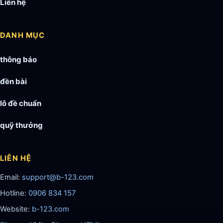
Liên hệ
DANH MỤC
thông báo
đền bài
lô đề chuẩn
quỹ thưởng
LIÊN HỆ
Email:
support@b-123.com
Hotline:
0906 834 157
Website:
b-123.com