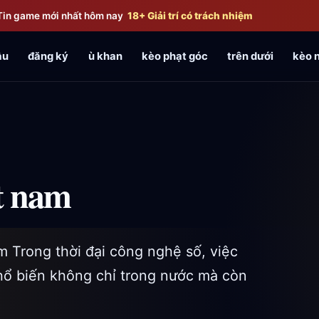
Tin game mới nhất hôm nay
18+ Giải trí có trách nhiệm
ầu
đăng ký
ù khan
kèo phạt góc
trên dưới
kèo 
ệt nam
 Trong thời đại công nghệ số, việc
phổ biến không chỉ trong nước mà còn