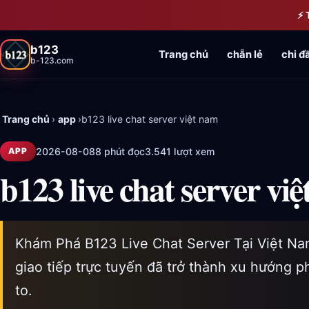
Bỏ qua đến nội dung chính
⚡ 
b123
Trang chủ
chẵn lẻ
chi đ
b-123.com
Trang chủ
›
app
›
b123 live chat server việt nam
2026-08-08
8 phút đọc
3.541 lượt xem
APP
b123 live chat server vi
Khám Phá B123 Live Chat Server Tại Việt Nam
giao tiếp trực tuyến đã trở thành xu hướng 
to.