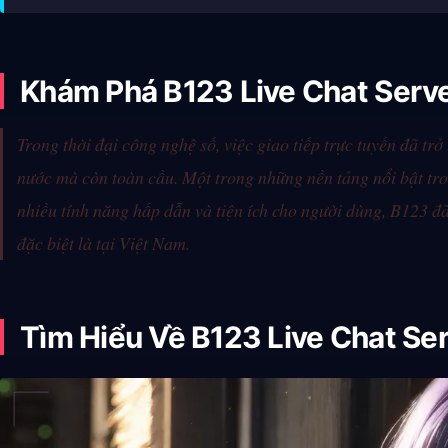
Khám Phá B123 Live Chat Serve
Trong thời đại công nghệ số, việc giao tiếp trực tuyến đã t
nước mà còn toàn cầu. Một trong những nền tảng nổi bật tro
nhiều tính năng hấp dẫn và tiện ích cho người dùng, B123 đ
đặc biệt là tại Việt Nam.
Tìm Hiểu Về B123 Live Chat Se