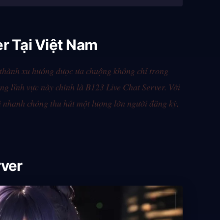
r Tại Việt Nam
rở thành xu hướng được ưa chuộng không chỉ trong
ng lĩnh vực này chính là B123 Live Chat Server. Với
ã nhanh chóng thu hút một lượng lớn người đăng ký,
rver