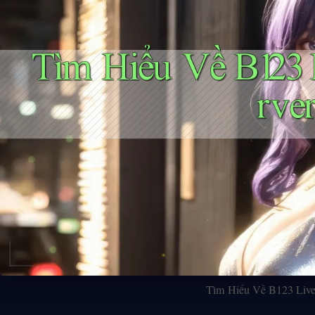
Tìm Hiểu Về B123 Live