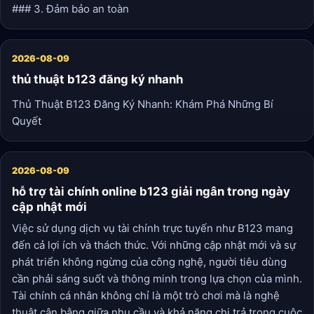
### 3. Đảm bảo an toàn
2026-08-09
thủ thuật b123 đăng ký nhanh
Thủ Thuật B123 Đăng Ký Nhanh: Khám Phá Những Bí
Quyết
2026-08-09
hỗ trợ tài chính online b123 giải ngân trong ngày
cập nhật mới
Việc sử dụng dịch vụ tài chính trực tuyến như B123 mang
đến cả lợi ích và thách thức. Với những cập nhật mới và sự
phát triển không ngừng của công nghệ, người tiêu dùng
cần phải sáng suốt và thông minh trong lựa chọn của mình.
Tài chính cá nhân không chỉ là một trò chơi mà là nghệ
thuật cân bằng giữa nhu cầu và khả năng chi trả trong cuộc