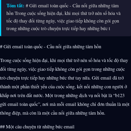
Tóm tắt:
# Gửi email toàn quốc - Cầu nối giữa những tâm
hồn Trong cuộc sống hiện đại, khi mọi thứ trở nên số hóa và
tốc độ thay đổi từng ngày, việc giao tiếp không còn gói gọn
trong những cuộc trò chuyện trực tiếp hay những bức t
# Gửi email toàn quốc - Cầu nối giữa những tâm hồn
Trong cuộc sống hiện đại, khi mọi thứ trở nên số hóa và tốc độ thay
đổi từng ngày, việc giao tiếp không còn gói gọn trong những cuộc
trò chuyện trực tiếp hay những bức thư tay nữa. Gửi email đã trở
thành một phần thiết yếu của cuộc sống, kết nối những con người ở
khắp nơi trên đất nước. Một trong những dịch vụ nổi bật là “b123
gửi email toàn quốc”, nơi mà mỗi email không chỉ đơn thuần là một
thông điệp, mà còn là một cầu nối giữa những tâm hồn.
## Một câu chuyện từ những bức email