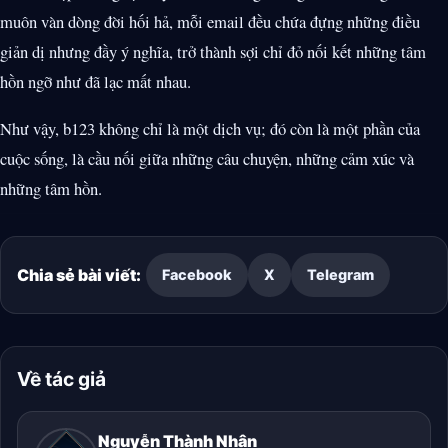
muôn vàn dòng đời hối hả, mỗi email đều chứa đựng những điều
giản dị nhưng đầy ý nghĩa, trở thành sợi chỉ đỏ nối kết những tâm
hồn ngỡ như đã lạc mất nhau.
Như vậy, b123 không chỉ là một dịch vụ; đó còn là một phần của
cuộc sống, là cầu nối giữa những câu chuyện, những cảm xúc và
những tâm hồn.
Chia sẻ bài viết:
Facebook
X
Telegram
Về tác giả
Nguyễn Thành Nhân