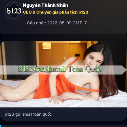
Nguyễn Thành Nhân
CEO & Chuyên gia phân tích b123
Cập nhật:
2026-08-09
GMT+7
b123 gửi email toàn quốc