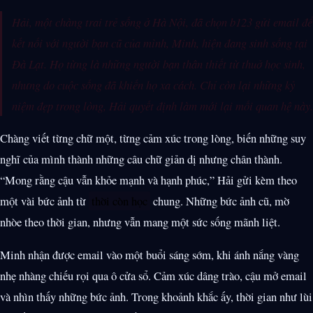
Hải, một chàng trai trẻ sống ở Hà Nội, đã chọn b123 gửi email để
kết nối với người bạn cũ của mình, Minh, hiện đang sinh sống tại
Đà Lạt. Họ từng là những người bạn thân thiết từ thuở học sinh,
nhưng do cuộc sống đã khiến họ xa cách. Chỉ còn lại những kỷ
niệm đẹp trong lòng, Hải quyết định làm mới lại mối quan hệ này.
Chàng viết từng chữ một, từng cảm xúc trong lòng, biến những suy
nghĩ của mình thành những câu chữ giản dị nhưng chân thành.
“Mong rằng cậu vẫn khỏe mạnh và hạnh phúc,” Hải gửi kèm theo
một vài bức ảnh từ
thời còn học
chung. Những bức ảnh cũ, mờ
nhòe theo thời gian, nhưng vẫn mang một sức sống mãnh liệt.
Minh nhận được email vào một buổi sáng sớm, khi ánh nắng vàng
nhẹ nhàng chiếu rọi qua ô cửa sổ. Cảm xúc dâng trào, cậu mở email
và nhìn thấy những bức ảnh. Trong khoảnh khắc ấy, thời gian như lùi