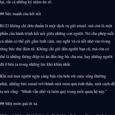
lại, tất cả những kỷ niệm ùa về.
## Sức mạnh của kết nối
B123 không chỉ đơn thuần là một dịch vụ gửi email, mà còn là một
phần của hành trình kết nối giữa những con người. Nó cho phép mỗi
cá nhân có thể gửi gắm tình cảm, suy nghĩ và cả nỗi nhớ vào trong
từng bức thư điện tử. Không chỉ gửi đến người bạn cũ, mà còn có
thể là những thông điệp tri ân đến ông bà, cha mẹ, hay những người
đã ở bên ta trong những lúc khó khăn nhất.
Khi mà mọi người ngày càng bận rộn hơn với cuộc sống thường
nhật, những bức email trở thành một món quà tinh thần, một cách để
ta nói rằng: “Mình vẫn nhớ và luôn quý trọng mối quan hệ này.”
## Một món quà từ xa