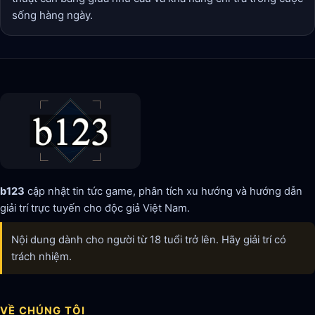
sống hàng ngày.
b123
cập nhật tin tức game, phân tích xu hướng và hướng dẫn
giải trí trực tuyến cho độc giả Việt Nam.
Nội dung dành cho người từ 18 tuổi trở lên. Hãy giải trí có
trách nhiệm.
VỀ CHÚNG TÔI