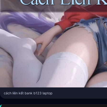
cách liên kết bank b123 laptop