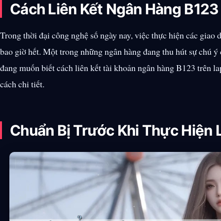
Cách Liên Kết Ngân Hàng B123
Trong thời đại công nghệ số ngày nay, việc thực hiện các giao 
bao giờ hết. Một trong những ngân hàng đang thu hút sự chú ý
đang muốn biết cách liên kết tài khoản ngân hàng B123 trên la
cách chi tiết.
Chuẩn Bị Trước Khi Thực Hiện L