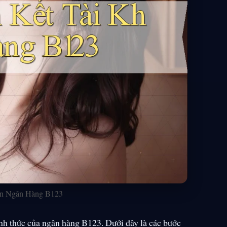
ản Ngân Hàng B123
ính thức của ngân hàng B123. Dưới đây là các bước