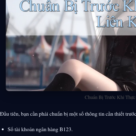
Chuẩn Bị Trước Khi Thực
Đầu tiên, bạn cần phải chuẩn bị một số thông tin cần thiết trướ
Số tài khoản ngân hàng B123.