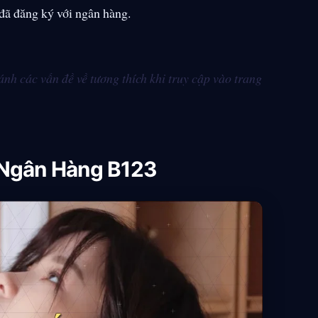
ã đăng ký với ngân hàng.
nh các vấn đề về tương thích khi truy cập vào trang
 Ngân Hàng B123