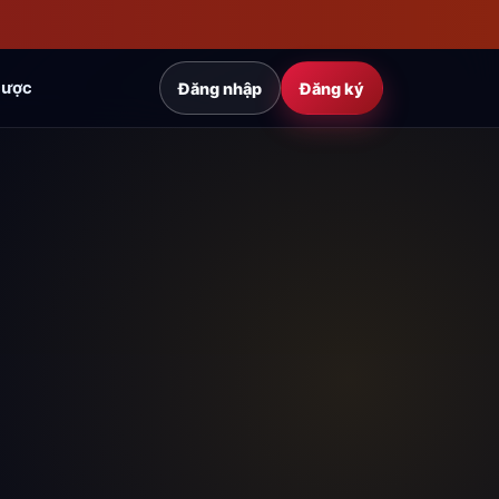
cược
Đăng nhập
Đăng ký