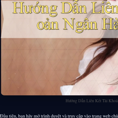
Hướng Dẫn Liên Kết Tài Kho
Đầu tiên, bạn hãy mở trình duyệt và truy cập vào trang web ch