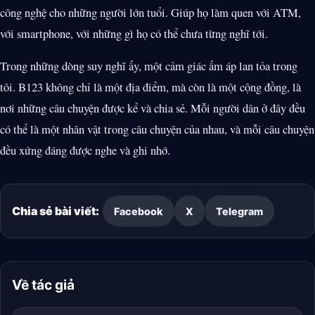
công nghệ cho những người lớn tuổi. Giúp họ làm quen với ATM,
với smartphone, với những gì họ có thể chưa từng nghĩ tới.
Trong những dòng suy nghĩ ấy, một cảm giác ấm áp lan tỏa trong
tôi. B123 không chỉ là một địa điểm, mà còn là một cộng đồng, là
nơi những câu chuyện được kể và chia sẻ. Mỗi người dân ở đây đều
có thể là một nhân vật trong câu chuyện của nhau, và mỗi câu chuyện
đều xứng đáng được nghe và ghi nhớ.
Chia sẻ bài viết:
Facebook
X
Telegram
Về tác giả