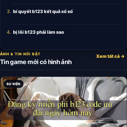
bí quyết b123 kết quả xổ số
bị lỗi b123 phải làm sao
ẢNH & TIN NỔI BẬT
Xem tất cả →
Tin game mới có hình ảnh
SỰ KIỆN