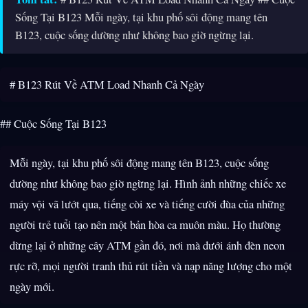
Sống Tại B123 Mỗi ngày, tại khu phố sôi động mang tên
B123, cuộc sống dường như không bao giờ ngừng lại.
# B123 Rút Về ATM Load Nhanh Cả Ngày
## Cuộc Sống Tại B123
Mỗi ngày, tại khu phố sôi động mang tên B123, cuộc sống
dường như không bao giờ ngừng lại. Hình ảnh những chiếc xe
máy vội vã lướt qua, tiếng còi xe và tiếng cười đùa của những
người trẻ tuổi tạo nên một bản hòa ca muôn màu. Họ thường
dừng lại ở những cây ATM gần đó, nơi mà dưới ánh đèn neon
rực rỡ, mọi người tranh thủ rút tiền và nạp năng lượng cho một
ngày mới.