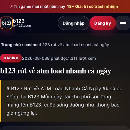
Bỏ qua đến nội dung chính
⚡ Tin game mới nhất hôm nay
18+ Giải trí có trách nhiệm
b123
Đăng nhập
Đăng ký
b-123.com
Trang chủ
›
casino
›
b123 rút về atm load nhanh cả ngày
2026-08-08
8 phút đọc
1.311 lượt xem
CASINO
b123 rút về atm load nhanh cả ngày
# B123 Rút Về ATM Load Nhanh Cả Ngày ## Cuộc
Sống Tại B123 Mỗi ngày, tại khu phố sôi động
mang tên B123, cuộc sống dường như không bao
giờ ngừng lại.