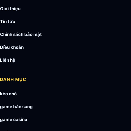
Giới thiệu
Tin tức
Chính sách bảo mật
Điều khoản
Liên hệ
DANH MỤC
kèo nhỏ
game bắn súng
game casino