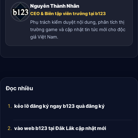
Nguyễn Thành Nhân
CEO & Biên tập viên trưởng tại b123
Phụ trách kiểm duyệt nội dung, phân tích thị
trường game và cập nhật tin tức mới cho độc
giả Việt Nam.
Đọc nhiều
kẻo lỡ đăng ký ngay b123 quà đăng ký
vào web b123 tại Đắk Lắk cập nhật mới