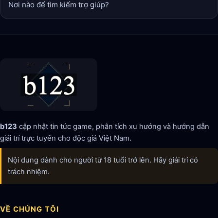
Nơi nào để tìm kiếm trợ giúp?
b123
cập nhật tin tức game, phân tích xu hướng và hướng dẫn
giải trí trực tuyến cho độc giả Việt Nam.
Nội dung dành cho người từ 18 tuổi trở lên. Hãy giải trí có
trách nhiệm.
VỀ CHÚNG TÔI