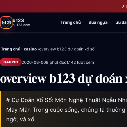
Bỏ qua đến nội dung chính
⚡ 
b123
Trang chủ
đua ngựa
ưu đã
b-123.com
Trang chủ
›
casino
›
overview b123 dự đoán xổ số
2026-08-06
8 phút đọc
1.142 lượt xem
CASINO
overview b123 dự đoán 
# Dự Đoán Xổ Số: Môn Nghệ Thuật Ngẫu Nhi
May Mắn Trong cuộc sống, chúng ta thường t
ngờ, và xổ.