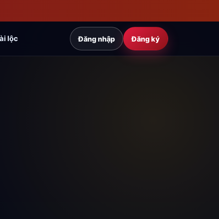
ài lộc
Đăng nhập
Đăng ký