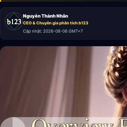
Nguyễn Thành Nhân
CEO & Chuyên gia phân tích b123
Cập nhật:
2026-08-06
GMT+7