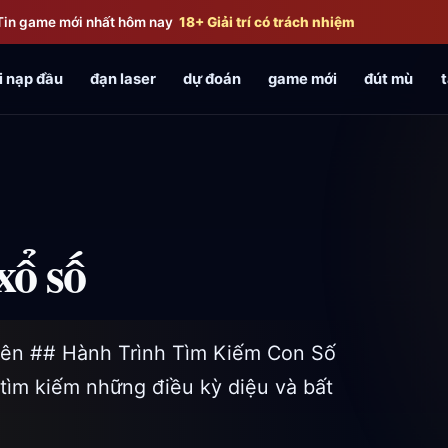
Tin game mới nhất hôm nay
18+ Giải trí có trách nhiệm
i nạp đầu
đạn laser
dự đoán
game mới
đút mù
t
xổ số
ên ## Hành Trình Tìm Kiếm Con Số
ìm kiếm những điều kỳ diệu và bất