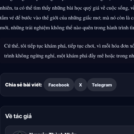
nhiên, ta có thể tìm thấy những bài học quý giá về cuộc sống, v
tấm vé để bước vào thế giới của những giấc mơ; mà nó còn là 
mới, những trải nghiệm không thể nào quên trong hành trình t
Cứ thế, tôi tiếp tục khám phá, tiếp tục chơi, vì mỗi hóa đơn 
trình không ngừng nghỉ, một khám phá đầy mê hoặc trong nh
Chia sẻ bài viết:
Facebook
X
Telegram
Về tác giả