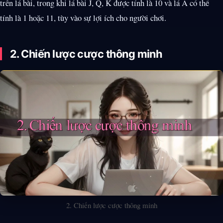
trên lá bài, trong khi lá bài J, Q, K được tính là 10 và lá A có thể
tính là 1 hoặc 11, tùy vào sự lợi ích cho người chơi.
2. Chiến lược cược thông minh
2. Chiến lược cược thông minh