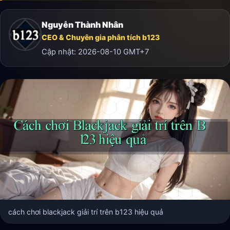
Nguyễn Thành Nhân
CEO & Chuyên gia phân tích b123
Cập nhật:
2026-08-10
GMT+7
cách chơi blackjack giải trí trên b123 hiệu quả