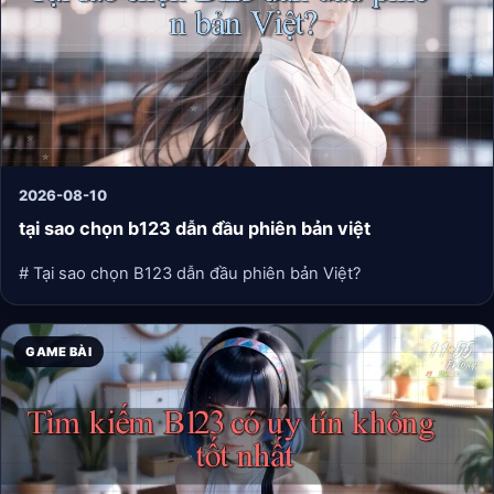
2026-08-10
tại sao chọn b123 dẫn đầu phiên bản việt
# Tại sao chọn B123 dẫn đầu phiên bản Việt?
GAME BÀI