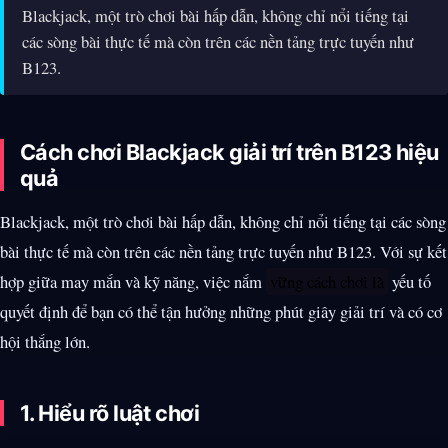
Blackjack, một trò chơi bài hấp dẫn, không chỉ nổi tiếng tại
các sòng bài thực tế mà còn trên các nền tảng trực tuyến như
B123.
Cách chơi Blackjack giải trí trên B123 hiệu
quả
Blackjack, một trò chơi bài hấp dẫn, không chỉ nổi tiếng tại các sòng
bài thực tế mà còn trên các nền tảng trực tuyến như B123. Với sự kết
hợp giữa may mắn và kỹ năng, việc nắm
vững cách chơi là
yếu tố
quyết định để bạn có thể tận hưởng những phút giây giải trí và có cơ
hội thắng lớn.
1. Hiểu rõ luật chơi