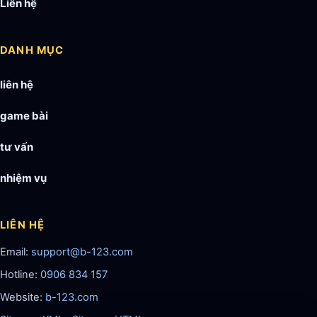
Liên hệ
DANH MỤC
liên hệ
game bài
tư vấn
nhiệm vụ
LIÊN HỆ
Email:
support@b-123.com
Hotline:
0906 834 157
Website:
b-123.com