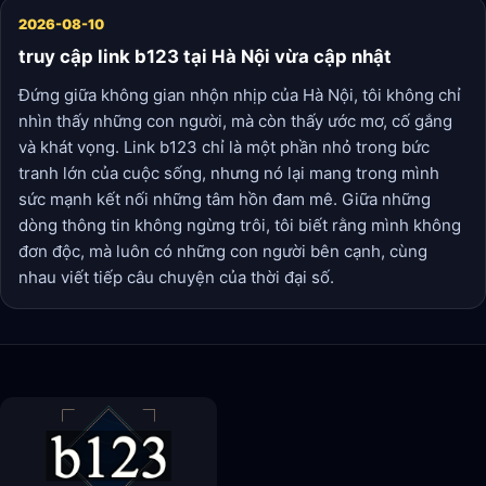
2026-08-10
truy cập link b123 tại Hà Nội vừa cập nhật
Đứng giữa không gian nhộn nhịp của Hà Nội, tôi không chỉ
nhìn thấy những con người, mà còn thấy ước mơ, cố gắng
và khát vọng. Link b123 chỉ là một phần nhỏ trong bức
tranh lớn của cuộc sống, nhưng nó lại mang trong mình
sức mạnh kết nối những tâm hồn đam mê. Giữa những
dòng thông tin không ngừng trôi, tôi biết rằng mình không
đơn độc, mà luôn có những con người bên cạnh, cùng
nhau viết tiếp câu chuyện của thời đại số.