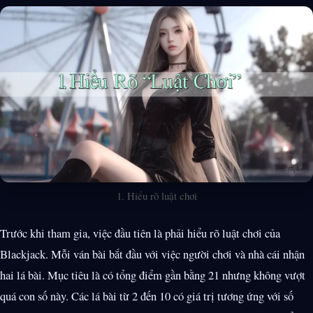
1. Hiểu rõ luật chơi
Trước khi tham gia, việc đầu tiên là phải hiểu rõ luật chơi của
Blackjack. Mỗi ván bài bắt đầu với việc người chơi và nhà cái nhận
hai lá bài. Mục tiêu là có tổng điểm gần bằng 21 nhưng không vượt
quá con số này. Các lá bài từ 2 đến 10 có giá trị tương ứng với số