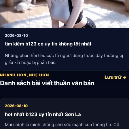
2026-08-10
tìm kiếm b123 có uy tín không tốt nhất
Những phản hồi tiêu cực từ người dùng trước đây thường bị
giấu kín hoặc bị phản bác.
NHANH HƠN, NHẸ HƠN
Lưu trữ →
Danh sách bài viết thuần văn bản
2026-08-10
hot nhất b123 uy tín nhất Sơn La
Mai chính là minh chứng cho sức mạnh của thông tin. Cô