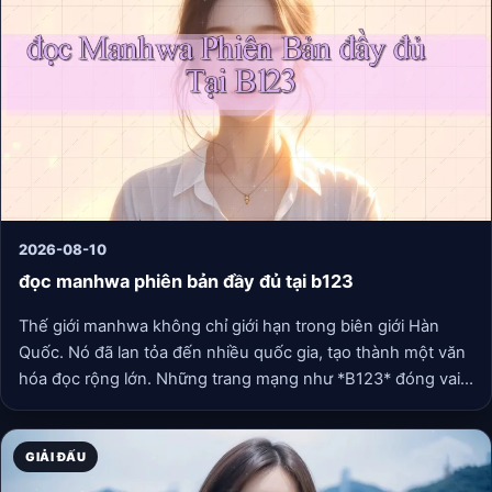
2026-08-10
đọc manhwa phiên bản đầy đủ tại b123
Thế giới manhwa không chỉ giới hạn trong biên giới Hàn
Quốc. Nó đã lan tỏa đến nhiều quốc gia, tạo thành một văn
hóa đọc rộng lớn. Những trang mạng như *B123* đóng vai
trò cầu nối cho người hâm mộ toàn cầu, giúp họ dễ dàng
tiếp cận với những tác phẩm yêu thích.
GIẢI ĐẤU