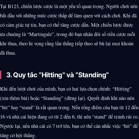
Tại B123, chiến lược cược là một yếu tố quan trọng. Người chơi nên
bắt đầu với những mức cược thấp để làm quen với cách chơi. Khi đã
có cảm giác tự tin, bạn có thể tăng cược dần. Một chiến lược được
ưa chuộng là “Martingale”, trong đó bạn nhân đôi số tiền cược mỗi
khi thua, theo hi vọng rằng lần thắng tiếp theo sẽ bù lại mọi khoản
đã thua.
3. Quy tắc “Hitting” và “Standing”
Khi đến lượt chơi của mình, bạn có hai lựa chọn chính: “Hitting”
(xin thêm bài) hoặc “Standing” (dừng lại). Quyết định khi nào nên
“hit” hay “stand” là rất quan trọng. Nếu tổng điểm của bạn từ 12 đến
16 và nhà cái hiện đang có từ 2 đến 6, thì nên “stand” để tránh rủi ro.
Ngược lại, nếu nhà cái có 7 trở lên, bạn có thể cân nhắc việc “hit” để
tăng cơ hội thắng.