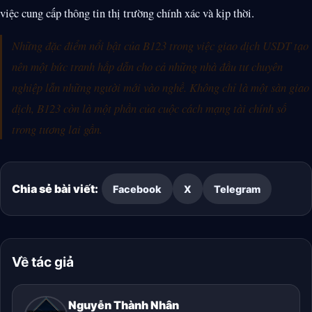
việc cung cấp thông tin thị trường chính xác và kịp thời.
Những đặc điểm nổi bật của B123 trong việc giao dịch USDT tạo
nên một bức tranh hấp dẫn cho cả những nhà đầu tư chuyên
nghiệp lẫn những người mới vào nghề. Không chỉ là một sàn giao
dịch, B123 còn là một phần của cuộc cách mạng tài chính số
trong tương lai gần.
Chia sẻ bài viết:
Facebook
X
Telegram
Về tác giả
Nguyễn Thành Nhân