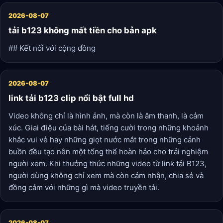
2026-08-07
tải b123 không mất tiền cho bản apk
## Kết nối với cộng đồng
2026-08-07
link tải b123 clip nổi bật full hd
Video không chỉ là hình ảnh, mà còn là âm thanh, là cảm
xúc. Giai điệu của bài hát, tiếng cười trong những khoảnh
khắc vui vẻ hay những giọt nước mắt trong những cảnh
buồn đều tạo nên một tổng thể hoàn hảo cho trải nghiệm
người xem. Khi thưởng thức những video từ link tải B123,
người dùng không chỉ xem mà còn cảm nhận, chia sẻ và
đồng cảm với những gì mà video truyền tải.
2026-08-07