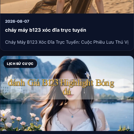
2026-08-07
cháy máy b123 xóc đĩa trực tuyến
Cháy Máy B123 Xóc Đĩa Trực Tuyến: Cuộc Phiêu Lưu Thú Vị
LỊCH SỬ CƯỢC