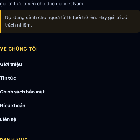
giải trí trực tuyến cho độc giả Việt Nam.
Nội dung dành cho người từ 18 tuổi trở lên. Hãy giải trí có
trách nhiệm.
VỀ CHÚNG TÔI
Giới thiệu
Tin tức
Chính sách bảo mật
Điều khoản
Liên hệ
DANH MỤC