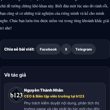
chủ đề tưởng chừng khô khan này. Biết đâu một lúc nào đó rảnh rỗi,
bạn cũng sẽ có những trải nghiệm của riêng mình và kể cho mình
nghe. Chúc bạn luôn tìm được niềm vui trong từng khoảnh khắc giải
trí nhé!
Chia sẻ bài viết:
Facebook
X
Telegram
Về tác giả
Nguyễn Thành Nhân
CEO & Biên tập viên trưởng tại b123
Phụ trách kiểm duyệt nội dung, phân tích thị
trường game và cập nhật tin tức mới cho độc