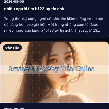
2026-08-09
nhiều người tìm b123 uy tín apk
Trong thời đại công nghệ số, việc tìm kiếm thông tin trở nên
dễ dàng hơn bao giờ hết. Một trong những cụm từ được
nhiều người săn lùng là “b123 uy tín apk”. Thật sự, b123
không chỉ là một ứng dụng, mà còn là một cánh cửa mở ra
một thế giới mới cho người dùng.
ĐẬP TIỀN
2026-08-09