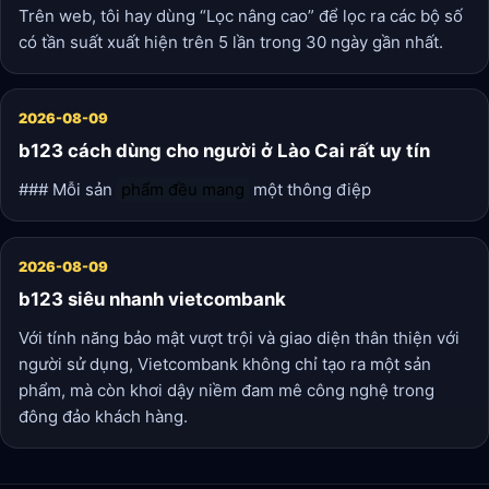
Trên web, tôi hay dùng “Lọc nâng cao” để lọc ra các bộ số
có tần suất xuất hiện trên 5 lần trong 30 ngày gần nhất.
2026-08-09
b123 cách dùng cho người ở Lào Cai rất uy tín
### Mỗi sản
phẩm đều mang
một thông điệp
2026-08-09
b123 siêu nhanh vietcombank
Với tính năng bảo mật vượt trội và giao diện thân thiện với
người sử dụng, Vietcombank không chỉ tạo ra một sản
phẩm, mà còn khơi dậy niềm đam mê công nghệ trong
đông đảo khách hàng.