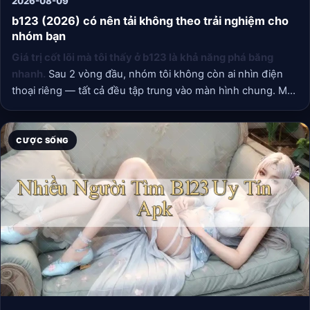
2026-08-09
b123 (2026) có nên tải không theo trải nghiệm cho
nhóm bạn
Giá trị cốt lõi mà tôi thấy ở b123 là khả năng phá băng
nhanh.
Sau 2 vòng đầu, nhóm tôi không còn ai nhìn điện
thoại riêng — tất cả đều tập trung vào màn hình chung. Một
điểm trừ là ứng dụng chưa có tính năng nhắn tin nội bộ, nên
muốn thảo luận chiến thuật phải nói trực tiếp.
CƯỢC SỐNG