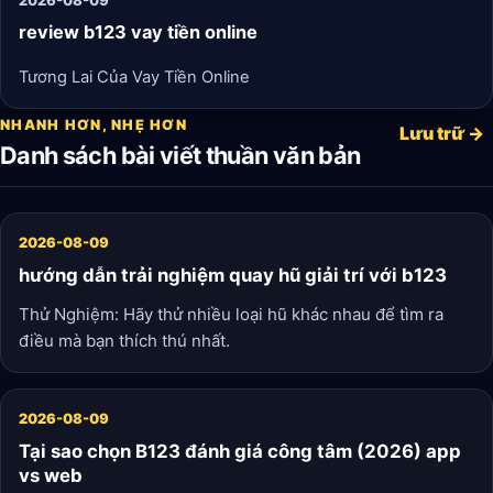
review b123 vay tiền online
Tương Lai Của Vay Tiền Online
NHANH HƠN, NHẸ HƠN
Lưu trữ →
Danh sách bài viết thuần văn bản
2026-08-09
hướng dẫn trải nghiệm quay hũ giải trí với b123
Thử Nghiệm: Hãy thử nhiều loại hũ khác nhau để tìm ra
điều mà bạn thích thú nhất.
2026-08-09
Tại sao chọn B123 đánh giá công tâm (2026) app
vs web