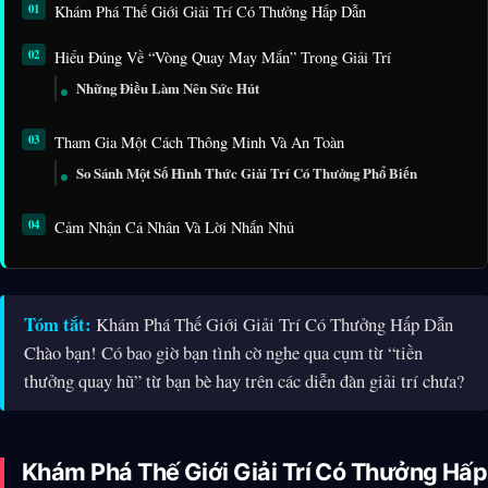
Khám Phá Thế Giới Giải Trí Có Thưởng Hấp Dẫn
Hiểu Đúng Về “Vòng Quay May Mắn” Trong Giải Trí
Những Điều Làm Nên Sức Hút
Tham Gia Một Cách Thông Minh Và An Toàn
So Sánh Một Số Hình Thức Giải Trí Có Thưởng Phổ Biến
Cảm Nhận Cá Nhân Và Lời Nhắn Nhủ
Tóm tắt:
Khám Phá Thế Giới Giải Trí Có Thưởng Hấp Dẫn
Chào bạn! Có bao giờ bạn tình cờ nghe qua cụm từ “tiền
thưởng quay hũ” từ bạn bè hay trên các diễn đàn giải trí chưa?
Khám Phá Thế Giới Giải Trí Có Thưởng Hấp