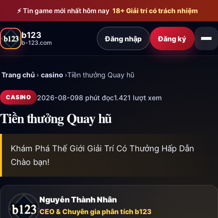
Bỏ qua đến nội dung chính
⚡ Tin game mới nhất hôm nay
18+ Giải trí có trách nhiệm
b123
Đăng nhập
Đăng ký
b-123.com
Trang chủ
›
casino
›
Tiền thưởng Quay hũ
2026-08-09
8 phút đọc
1.421 lượt xem
CASINO
Tiền thưởng Quay hũ
Khám Phá Thế Giới Giải Trí Có Thưởng Hấp Dẫn
Chào bạn!
Nguyễn Thành Nhân
CEO & Chuyên gia phân tích b123