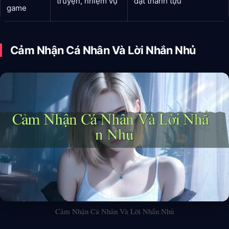
truyện, nhiệm vụ
đạt thành tựu
game
Cảm Nhận Cá Nhân Và Lời Nhắn Nhủ
Cảm Nhận Cá Nhân Và Lời Nhắn Nhủ