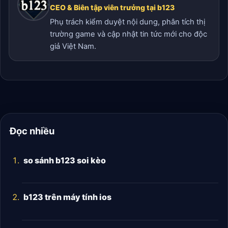
CEO & Biên tập viên trưởng tại b123
Phụ trách kiểm duyệt nội dung, phân tích thị
trường game và cập nhật tin tức mới cho độc
giả Việt Nam.
Đọc nhiều
so sánh b123 soi kèo
b123 trên máy tính ios