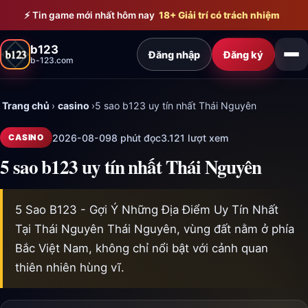
Bỏ qua đến nội dung chính
⚡ Tin game mới nhất hôm nay
18+ Giải trí có trách nhiệm
b123
Đăng nhập
Đăng ký
b-123.com
Trang chủ
›
casino
›
5 sao b123 uy tín nhất Thái Nguyên
2026-08-09
8 phút đọc
3.121 lượt xem
CASINO
5 sao b123 uy tín nhất Thái Nguyên
5 Sao B123 - Gợi Ý Những Địa Điểm Uy Tín Nhất
Tại Thái Nguyên Thái Nguyên, vùng đất nằm ở phía
Bắc Việt Nam, không chỉ nổi bật với cảnh quan
thiên nhiên hùng vĩ.