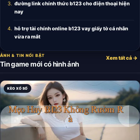
đường link chính thức b123 cho điện thoại hiện
nay
hỗ trợ tài chính online b123 vay giấy tờ cá nhân
vừa ra mắt
ẢNH & TIN NỔI BẬT
Xem tất cả →
Tin game mới có hình ảnh
KÈO XỔ SỐ