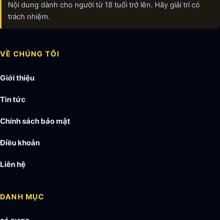
Nội dung dành cho người từ 18 tuổi trở lên. Hãy giải trí có
trách nhiệm.
VỀ CHÚNG TÔI
Giới thiệu
Tin tức
Chính sách bảo mật
Điều khoản
Liên hệ
DANH MỤC