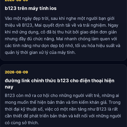
b123 trên máy tính ios
Vào một ngày đẹp trời, sau khi nghe một người bạn giới
thiệu về B123, Mai quyết định tải về và trải nghiệm. Ngay
khi mở ứng dụng, cô đã bị thu hút bởi giao diện đơn giản
nhưng đầy đủ chức năng. Mai nhanh chóng làm quen với
các tính năng như dọn dẹp bộ nhớ, tối ưu hóa hiệu suất và
quản lý thời gian xử lý của máy tính.
2026-08-09
đường link chính thức b123 cho điện thoại hiện
nay
B123 còn mở ra cơ hội cho những người viết trẻ, những ai
mong muốn thể hiện bản thân và tìm kiếm khán giả. Trong
thời đại kỹ thuật số, việc có một nền tảng như B123 là rất
cần thiết để phát triển bản thân và kết nối với những người
có cùng sở thích.