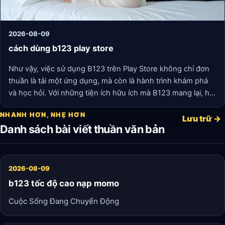
2026-08-09
cách dùng b123 play store
Như vậy, việc sử dụng B123 trên Play Store không chỉ đơn
thuần là tải một ứng dụng, mà còn là hành trình khám phá
và học hỏi. Với những tiện ích hữu ích mà B123 mang lại, hy
vọng bạn sẽ tìm thấy cách áp dụng chúng vào cuộc sống
NHANH HƠN, NHẸ HƠN
một cách hiệu quả nhất.
Lưu trữ →
Danh sách bài viết thuần văn bản
2026-08-09
b123 tốc độ cao nạp momo
Cuộc Sống Đang Chuyển Động