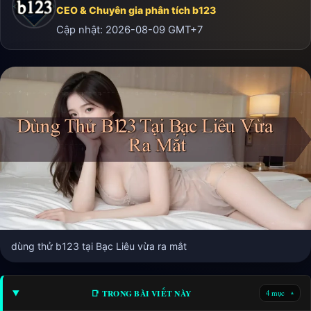
CEO & Chuyên gia phân tích b123
Cập nhật:
2026-08-09
GMT+7
dùng thử b123 tại Bạc Liêu vừa ra mắt
📑 TRONG BÀI VIẾT NÀY
4 mục
▾