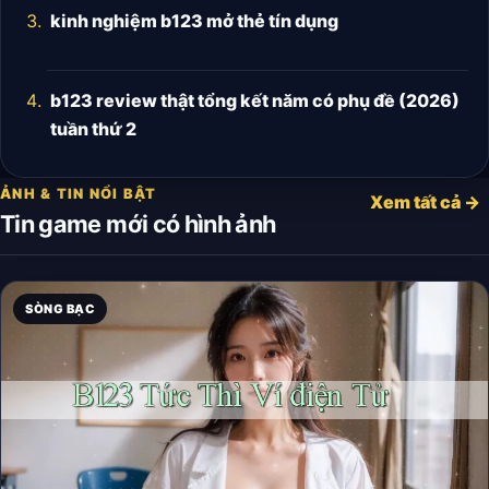
kinh nghiệm b123 mở thẻ tín dụng
b123 review thật tổng kết năm có phụ đề (2026)
tuần thứ 2
ẢNH & TIN NỔI BẬT
Xem tất cả →
Tin game mới có hình ảnh
SÒNG BẠC