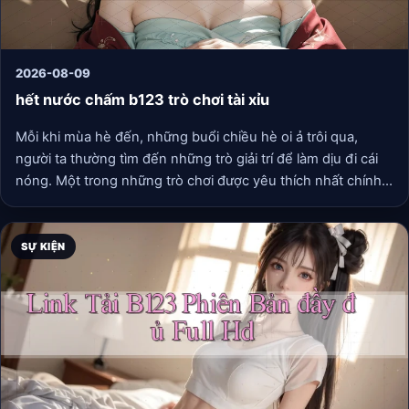
2026-08-09
hết nước chấm b123 trò chơi tài xỉu
Mỗi khi mùa hè đến, những buổi chiều hè oi ả trôi qua,
người ta thường tìm đến những trò giải trí để làm dịu đi cái
nóng. Một trong những trò chơi được yêu thích nhất chính
là tài xỉu. Tuy nhiên, trong cái không khí sôi động đó, câu
chuyện về “hết nước chấm” lại mang đến những cảm xúc
đặc biệt.
SỰ KIỆN