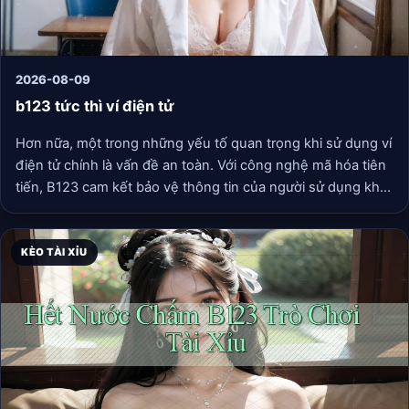
2026-08-09
b123 tức thì ví điện tử
Hơn nữa, một trong những yếu tố quan trọng khi sử dụng ví
điện tử chính là vấn đề an toàn. Với công nghệ mã hóa tiên
tiến, B123 cam kết bảo vệ thông tin của người sử dụng khỏi
những mối đe dọa từ tội phạm mạng. Bạn có thể thoải mái
thanh toán mà không cần lo lắng về vấn đề bị đánh cắp
thông tin cá nhân hay tài khoản ngân hàng.
KÈO TÀI XỈU