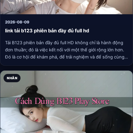
2026-08-09
link tải b123 phiên bản đầy đủ full hd
Tải B123 phiên bản đầy đủ full HD không chỉ là hành động
đơn thuần; đó là việc kết nối với một thế giới rộng lớn hơn.
Đó là cơ hội để khám phá, để trải nghiệm và để sống cùng
những giấc mơ mà chúng ta luôn khao khát được khám phá.
Hãy để B123 đưa bạn đi xa hơn, tới những chân trời mới, nơi
mà cuộc sống luôn đầy màu sắc và không ngừng biến đổi.
NHÂN