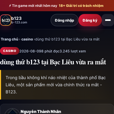
Bỏ qua đến nội dung chính
⚡ Tin game mới nhất hôm nay
18+ Giải trí có trách nhiệm
b123
Đăng nhập
Đăng ký
b-123.com
Trang chủ
›
casino
›
dùng thử b123 tại Bạc Liêu vừa ra mắt
2026-08-09
8 phút đọc
3.245 lượt xem
CASINO
dùng thử b123 tại Bạc Liêu vừa ra mắt
Trong bầu không khí náo nhiệt của thành phố Bạc
Liêu, một sản phẩm mới vừa chính thức ra mắt -
B123.
Nguyễn Thành Nhân