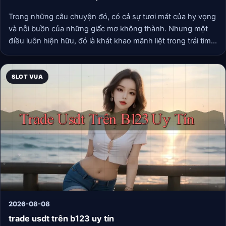
Trong những câu chuyện đó, có cả sự tươi mát của hy vọng
và nỗi buồn của những giấc mơ không thành. Nhưng một
điều luôn hiện hữu, đó là khát khao mãnh liệt trong trái tim
mỗi người. Tại b123, tâm hồn của những người yêu xổ số
hòa quyện vào nhau để tạo nên một tác phẩm tuyệt vời của
cuộc sống, nơi ước mơ và thực tại đôi lúc gặp nhau.
SLOT VUA
2026-08-08
trade usdt trên b123 uy tín