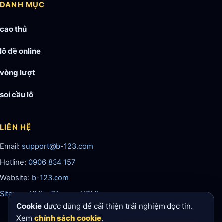
DANH MỤC
cao thủ
lô đề online
vòng lượt
soi cầu lô
LIÊN HỆ
Email:
support@b-123.com
Hotline:
0906 834 157
Website:
b-123.com
Sitemap XML
·
Sitemap HTML
Cookie
được dùng để cải thiện trải nghiệm đọc tin.
Xem
chính sách cookie
.