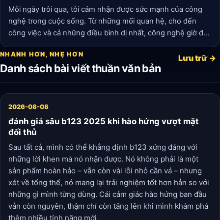
Mỗi ngày trôi qua, tôi cảm nhận được sức mạnh của công
nghệ trong cuộc sống. Từ những mối quan hệ, cho đến
công việc và cả những điều bình dị nhất, công nghệ giờ đây
là một phần không thể thiếu. B123 không chỉ là một phần
NHANH HƠN, NHẸ HƠN
mềm; nó là một người bạn đồng hành trên con đường phát
Lưu trữ →
Danh sách bài viết thuần văn bản
triển và thay đổi của mỗi chúng ta.
2026-08-08
đánh giá sâu b123 2025 khi hào hứng vượt mặt
đối thủ
Sau tất cả, mình có thể khẳng định b123 xứng đáng với
những lời khen mà nó nhận được. Nó không phải là một
sản phẩm hoàn hảo – vẫn còn vài lỗi nhỏ cần vá – nhưng
xét về tổng thể, nó mang lại trải nghiệm tốt hơn hẳn so với
những gì mình từng dùng. Cái cảm giác hào hứng ban đầu
vẫn còn nguyên, thậm chí còn tăng lên khi mình khám phá
thêm nhiều tính năng mới.