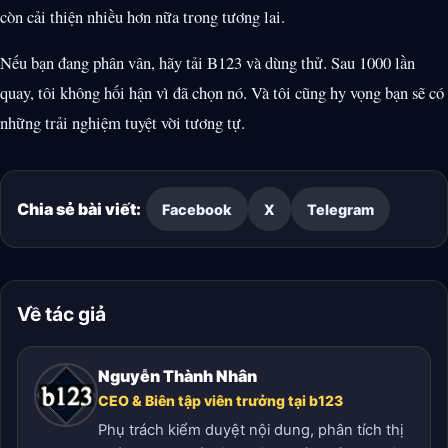
còn cải thiện nhiều hơn nữa trong tương lai.
Nếu bạn đang phân vân, hãy tải B123 và dùng thử. Sau 1000 lần
quay, tôi không hối hận vì đã chọn nó. Và tôi cũng hy vọng bạn sẽ có
những trải nghiệm tuyệt vời tương tự.
Chia sẻ bài viết:
Facebook
X
Telegram
Về tác giả
Nguyễn Thành Nhân
CEO & Biên tập viên trưởng tại b123
Phụ trách kiểm duyệt nội dung, phân tích thị