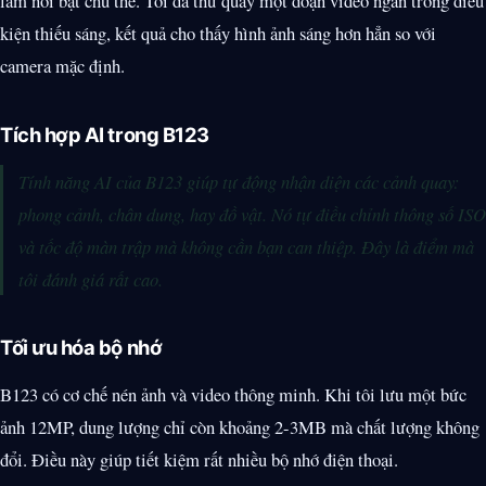
làm nổi bật chủ thể. Tôi đã thử quay một đoạn video ngắn trong điều
kiện thiếu sáng, kết quả cho thấy hình ảnh sáng hơn hẳn so với
camera mặc định.
Tích hợp AI trong B123
Tính năng AI của B123 giúp tự động nhận diện các cảnh quay:
phong cảnh, chân dung, hay đồ vật. Nó tự điều chỉnh thông số ISO
và tốc độ màn trập mà không cần bạn can thiệp. Đây là điểm mà
tôi đánh giá rất cao.
Tối ưu hóa bộ nhớ
B123 có cơ chế nén ảnh và video thông minh. Khi tôi lưu một bức
ảnh 12MP, dung lượng chỉ còn khoảng 2-3MB mà chất lượng không
đổi. Điều này giúp tiết kiệm rất nhiều bộ nhớ điện thoại.