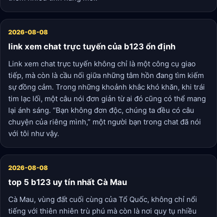
2026-08-08
link xem chat trực tuyến của b123 ổn định
Link xem chat trực tuyến không chỉ là một công cụ giao
tiếp, mà còn là cầu nối giữa những tâm hồn đang tìm kiếm
sự đồng cảm. Trong những khoảnh khắc khó khăn, khi trái
tim lạc lối, một câu nói đơn giản từ ai đó cũng có thể mang
lại ánh sáng. “Bạn không đơn độc, chúng ta đều có câu
chuyện của riêng mình,” một người bạn trong chat đã nói
với tôi như vậy.
2026-08-08
top 5 b123 uy tín nhất Cà Mau
Cà Mau, vùng đất cuối cùng của Tổ Quốc, không chỉ nổi
tiếng với thiên nhiên trù phú mà còn là nơi quy tụ nhiều