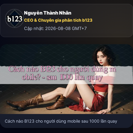
Nguyễn Thành Nhân
CEO & Chuyên gia phân tích b123
Cập nhật:
2026-08-08
GMT+7
Cách nào B123 cho người dùng mobile sau 1000 lần quay