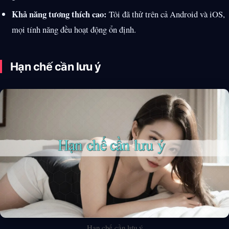
Khả năng tương thích cao:
Tôi đã thử trên cả Android và iOS,
mọi tính năng đều hoạt động ổn định.
Hạn chế cần lưu ý
Hạn chế cần lưu ý