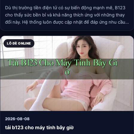
Dù thị trường tiền điện tử có sự biến động mạnh mẽ, B123
cho thấy sức bền bỉ và khả năng thích ứng với những thay
đổi này. Hệ thống luôn được cập nhật để đáp ứng nhu cầu
của người dùng, bên cạnh việc cung cấp thông tin thị
trường chính xác và kịp thời.
LÔ ĐỀ ONLINE
2026-08-08
tải b123 cho máy tính bây giờ