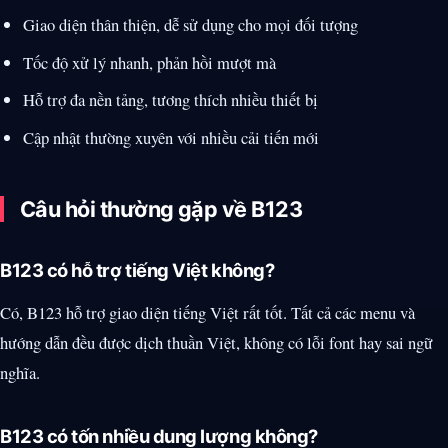
Giao diện thân thiện, dễ sử dụng cho mọi đối tượng
Tốc độ xử lý nhanh, phản hồi mượt mà
Hỗ trợ đa nền tảng, tương thích nhiều thiết bị
Cập nhật thường xuyên với nhiều cải tiến mới
Câu hỏi thường gặp về B123
B123 có hỗ trợ tiếng Việt không?
Có, B123 hỗ trợ giao diện tiếng Việt rất tốt. Tất cả các menu và
hướng dẫn đều được dịch thuần Việt, không có lỗi font hay sai ngữ
nghĩa.
B123 có tốn nhiều dung lượng không?