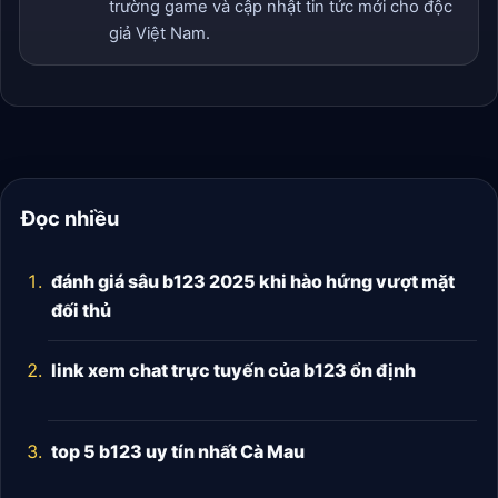
trường game và cập nhật tin tức mới cho độc
giả Việt Nam.
Đọc nhiều
đánh giá sâu b123 2025 khi hào hứng vượt mặt
đối thủ
link xem chat trực tuyến của b123 ổn định
top 5 b123 uy tín nhất Cà Mau