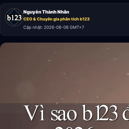
Nguyễn Thành Nhân
CEO & Chuyên gia phân tích b123
Cập nhật:
2026-08-08
GMT+7