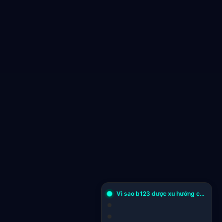
Vì sao b123 được xu hướng cá cược 2026 quan tâm? kênh giả mạo