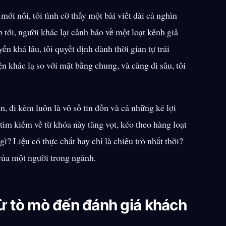
mới nổi, tôi tình cờ thấy một bài viết dài cả nghìn
p tới, người khác lại cảnh báo về một loạt kênh giả
n khá lâu, tôi quyết định dành thời gian tự trải
n khác lạ so với mặt bằng chung, và càng đi sâu, tôi
, đi kèm luôn là vô số tin đồn và cả những kẻ lợi
tìm kiếm về từ khóa này tăng vọt, kéo theo hàng loạt
? Liệu có thực chất hay chỉ là chiêu trò nhất thời?
 của một người trong ngành.
Từ tò mò đến đánh giá khách