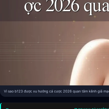
Vì sao b123 được xu hướng cá cược 2026 quan tâm kênh giả mạ