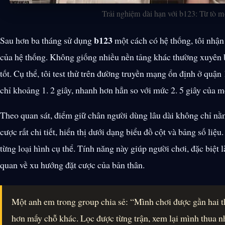
Trải nghiệm dài hạn với b123: Từ tò 
b123
Sau hơn ba tháng sử dụng
một cách có hệ thống, tôi nhận 
của hệ thống. Không giống nhiều nền tảng khác thường xuyên b
tốt. Cụ thể, tôi test thử trên đường truyền mạng ổn định ở quận
chỉ khoảng 1. 2 giây, nhanh hơn hẳn so với mức 2. 5 giây của m
Theo quan sát, điểm giữ chân người dùng lâu dài không chỉ nằ
cược rất chi tiết, hiển thị dưới dạng biểu đồ cột và bảng số liệu
từng loại hình cụ thể. Tính năng này giúp người chơi, đặc biệt l
quan về xu hướng đặt cược của bản thân.
Một anh em trong group chia sẻ: “Mình chơi được gần hai t
hơn mấy chỗ khác. Lọc được từng trận, xem lại mình thua n