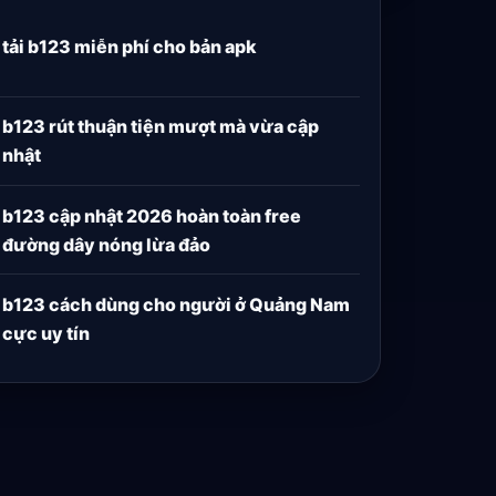
tải b123 miễn phí cho bản apk
b123 rút thuận tiện mượt mà vừa cập
nhật
b123 cập nhật 2026 hoàn toàn free
đường dây nóng lừa đảo
b123 cách dùng cho người ở Quảng Nam
cực uy tín