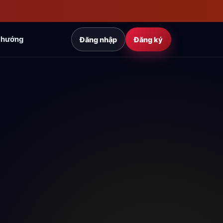
 hướng
Đăng nhập
Đăng ký