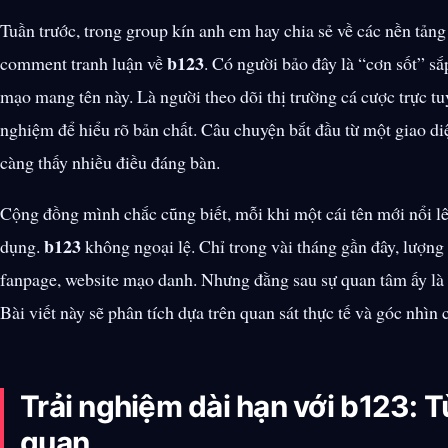
Tuần trước, trong group kín anh em hay chia sẻ về các nền tảng 
b123
comment tranh luận về
. Có người bảo đây là “cơn sốt” sắ
mạo mang tên này. Là người theo dõi thị trường cá cược trực tuyế
nghiệm để hiểu rõ bản chất. Câu chuyện bắt đầu từ một giao diệ
càng thấy nhiều điều đáng bàn.
Cộng đồng mình chắc cũng biết, mỗi khi một cái tên mới nổi lên
b123
dụng.
không ngoại lệ. Chỉ trong vài tháng gần đây, lượng 
fanpage, website mạo danh. Nhưng đằng sau sự quan tâm ấy là gì
Bài viết này sẽ phân tích dựa trên quan sát thực tế và góc nhìn
Trải nghiệm dài hạn với b123: 
quan