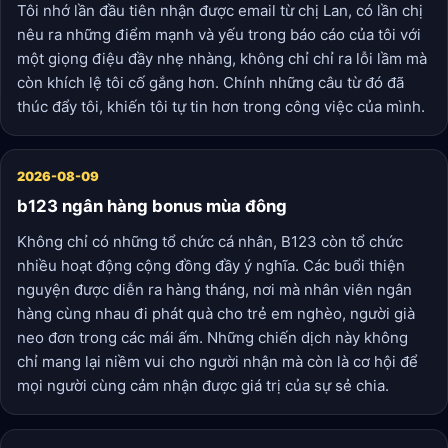
Tôi nhớ lần đầu tiên nhận được email từ chị Lan, có lần chị
nêu ra những điểm mạnh và yếu trong báo cáo của tôi với
một giọng điệu đầy nhẹ nhàng, không chỉ chỉ ra lỗi lầm mà
còn khích lệ tôi cố gắng hơn. Chính những câu từ đó đã
thúc đẩy tôi, khiến tôi tự tin hơn trong công việc của mình.
2026-08-09
b123 ngân hàng bonus mùa đông
Không chỉ có những tổ chức cá nhân, B123 còn tổ chức
nhiều hoạt động cộng đồng đầy ý nghĩa. Các buổi thiện
nguyện được diễn ra hàng tháng, nơi mà nhân viên ngân
hàng cùng nhau đi phát quà cho trẻ em nghèo, người già
neo đơn trong các mái ấm. Những chiến dịch này không
chỉ mang lại niềm vui cho người nhận mà còn là cơ hội để
mọi người cùng cảm nhận được giá trị của sự sẻ chia.