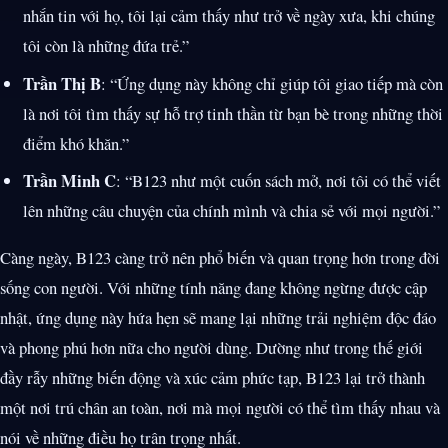
nhắn tin với họ, tôi lại cảm thấy như trở về ngày xưa, khi chúng
tôi còn là những đứa trẻ.”
Trần Thị B
: “Ứng dụng này không chỉ giúp tôi giao tiếp mà còn
là nơi tôi tìm thấy sự hỗ trợ tinh thần từ bạn bè trong những thời
điểm khó khăn.”
Trần Minh C
: “B123 như một cuốn sách mở, nơi tôi có thể viết
lên những câu chuyện của chính mình và chia sẻ với mọi người.”
Càng ngày, B123 càng trở nên phổ biến và quan trọng hơn trong đời
sống con người. Với những tính năng đang không ngừng được cập
nhật, ứng dụng này hứa hẹn sẽ mang lại những trải nghiệm độc đáo
và phong phú hơn nữa cho người dùng. Dường như trong thế giới
đầy rẫy những biến động và xúc cảm phức tạp, B123 lại trở thành
một nơi trú chân an toàn, nơi mà mọi người có thể tìm thấy nhau và
nói về những điều họ trân trọng nhất.