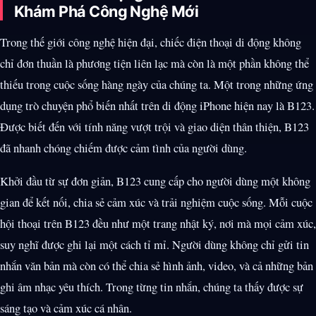
Khám Phá Công Nghệ Mới
Trong thế giới công nghệ hiện đại, chiếc điện thoại di động không
chỉ đơn thuần là phương tiện liên lạc mà còn là một phần không thể
thiếu trong cuộc sống hàng ngày của chúng ta. Một trong những ứng
dụng trò chuyện phổ biến nhất trên di động iPhone hiện nay là B123.
Được biết đến với tính năng vượt trội và giao diện thân thiện, B123
đã nhanh chóng chiếm được cảm tình của người dùng.
Khởi đầu từ sự đơn giản, B123 cung cấp cho người dùng một không
gian để kết nối, chia sẻ cảm xúc và trải nghiệm cuộc sống. Mỗi cuộc
hội thoại trên B123 đều như một trang nhật ký, nơi mà mọi cảm xúc,
suy nghĩ được ghi lại một cách tỉ mỉ. Người dùng không chỉ gửi tin
nhắn văn bản mà còn có thể chia sẻ hình ảnh, video, và cả những bản
ghi âm nhạc yêu thích. Trong từng tin nhắn, chúng ta thấy được sự
sáng tạo và cảm xúc cá nhân.