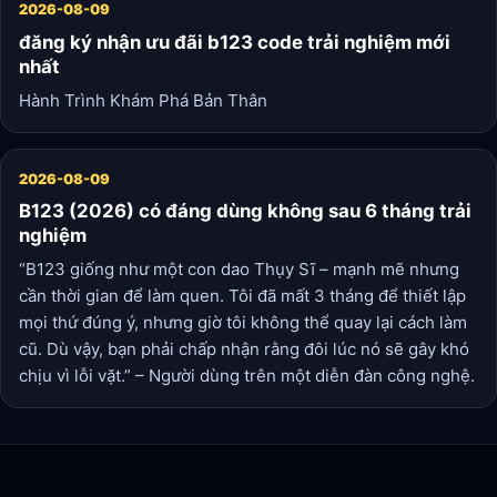
2026-08-09
đăng ký nhận ưu đãi b123 code trải nghiệm mới
nhất
Hành Trình Khám Phá Bản Thân
2026-08-09
B123 (2026) có đáng dùng không sau 6 tháng trải
nghiệm
“B123 giống như một con dao Thụy Sĩ – mạnh mẽ nhưng
cần thời gian để làm quen. Tôi đã mất 3 tháng để thiết lập
mọi thứ đúng ý, nhưng giờ tôi không thể quay lại cách làm
cũ. Dù vậy, bạn phải chấp nhận rằng đôi lúc nó sẽ gây khó
chịu vì lỗi vặt.” – Người dùng trên một diễn đàn công nghệ.