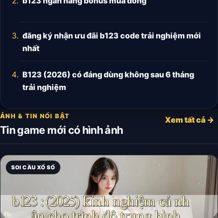
b123 ngân hàng bonus mùa đông
đăng ký nhận ưu đãi b123 code trải nghiệm mới
nhất
B123 (2026) có đáng dùng không sau 6 tháng
trải nghiệm
ẢNH & TIN NỔI BẬT
Xem tất cả →
Tin game mới có hình ảnh
SOI CẦU XỔ SỐ