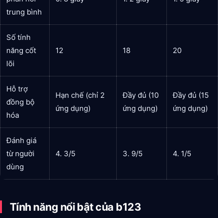
trung bình
Số tính
năng cốt
12
18
20
lõi
Hỗ trợ
Hạn chế (chỉ 2
Đầy đủ (10
Đầy đủ (15
đồng bộ
ứng dụng)
ứng dụng)
ứng dụng)
hóa
Đánh giá
từ người
4. 3/5
3. 9/5
4. 1/5
dùng
Tính năng nổi bật của b123