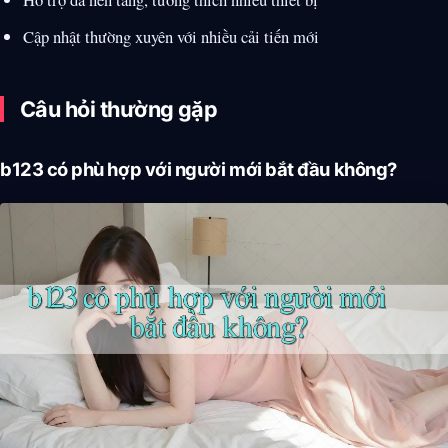
Cập nhật thường xuyên với nhiều cải tiến mới
Câu hỏi thường gặp
b123 có phù hợp với người mới bắt đầu không?