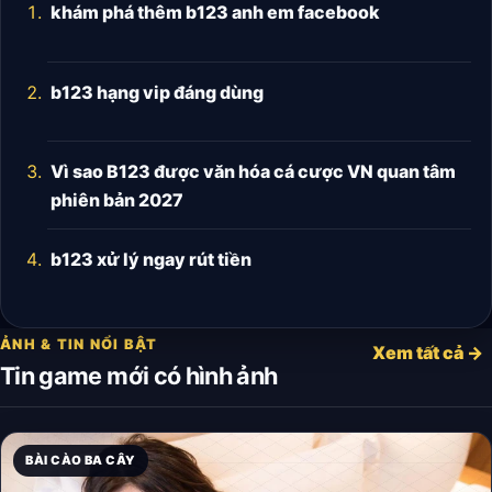
khám phá thêm b123 anh em facebook
b123 hạng vip đáng dùng
Vì sao B123 được văn hóa cá cược VN quan tâm
phiên bản 2027
b123 xử lý ngay rút tiền
ẢNH & TIN NỔI BẬT
Xem tất cả →
Tin game mới có hình ảnh
BÀI CÀO BA CÂY