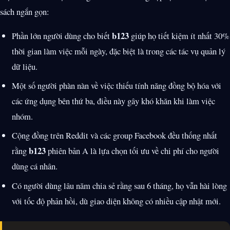
sách ngắn gọn:
b123
Phần lớn người dùng cho biết
giúp họ tiết kiệm ít nhất 30%
thời gian làm việc mỗi ngày, đặc biệt là trong các tác vụ quản lý
dữ liệu.
Một số người phàn nàn về việc thiếu tính năng đồng bộ hóa với
các ứng dụng bên thứ ba, điều này gây khó khăn khi làm việc
nhóm.
Cộng đồng trên Reddit và các group Facebook đều thống nhất
b123
rằng
phiên bản A là lựa chọn tối ưu về chi phí cho người
dùng cá nhân.
Có người dùng lâu năm chia sẻ rằng sau 6 tháng, họ vẫn hài lòng
với tốc độ phản hồi, dù giao diện không có nhiều cập nhật mới.