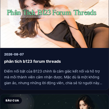
2026-08-07
phân tích b123 forum threads
Điểm nổi bật của B123 chính là cảm giác kết nối và hỗ trợ
mà mỗi thành viên cảm nhận được. Mặc dù là một không
gian ảo, nhưng những lời động viên, chia sẻ từ người này
đến người kia lại tạo nên một cộng đồng gắn bó. Những câu
chuyện về sự giúp đỡ lẫn nhau, từ việc chia sẻ tài liệu học
tập đến lời khuyên trong công việc, đều khiến chúng ta
BẦU CUA
cảm nhận được rằng, con người vẫn luôn cần nhau.