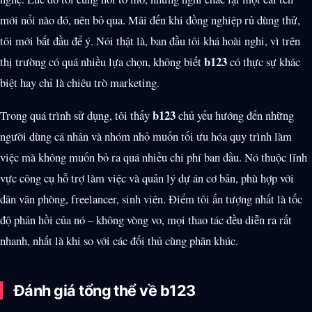
mới nổi nào đó, nên bỏ qua. Mãi đến khi đồng nghiệp rủ dùng thử,
tôi mới bắt đầu để ý. Nói thật là, ban đầu tôi khá hoài nghi, vì trên
b123
thị trường có quá nhiều lựa chọn, không biết
có thực sự khác
biệt hay chỉ là chiêu trò marketing.
b123
Trong quá trình sử dụng, tôi thấy
chủ yếu hướng đến những
người dùng cá nhân và nhóm nhỏ muốn tối ưu hóa quy trình làm
việc mà không muốn bỏ ra quá nhiều chi phí ban đầu. Nó thuộc lĩnh
vực công cụ hỗ trợ làm việc và quản lý dự án cơ bản, phù hợp với
dân văn phòng, freelancer, sinh viên. Điểm tôi ấn tượng nhất là tốc
độ phản hồi của nó – không vòng vo, mọi thao tác đều diễn ra rất
nhanh, nhất là khi so với các đối thủ cùng phân khúc.
Đánh giá tổng thể về b123