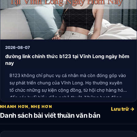
2026-08-07
đường link chính thức b123 tại Vĩnh Long ngày hôm
nay
B123 không chỉ phục vụ cá nhân mà còn đóng góp vào
sự phát triển chung của Vĩnh Long. Họ thường xuyên
tổ chức những sự kiện cộng đồng, từ hội chợ hàng hóa
đến các buổi biểu diễn nghệ thuật. Những hoạt động
này đã khơi dậy tình yêu và sự gắn kết giữa các cư dân
NHANH HƠN, NHẸ HƠN
Lưu trữ →
trong khu vực.
Danh sách bài viết thuần văn bản