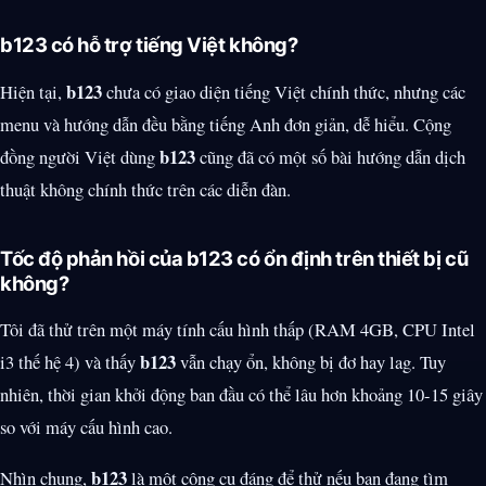
b123 có hỗ trợ tiếng Việt không?
b123
Hiện tại,
chưa có giao diện tiếng Việt chính thức, nhưng các
menu và hướng dẫn đều bằng tiếng Anh đơn giản, dễ hiểu. Cộng
b123
đồng người Việt dùng
cũng đã có một số bài hướng dẫn dịch
thuật không chính thức trên các diễn đàn.
Tốc độ phản hồi của b123 có ổn định trên thiết bị cũ
không?
Tôi đã thử trên một máy tính cấu hình thấp (RAM 4GB, CPU Intel
b123
i3 thế hệ 4) và thấy
vẫn chạy ổn, không bị đơ hay lag. Tuy
nhiên, thời gian khởi động ban đầu có thể lâu hơn khoảng 10-15 giây
so với máy cấu hình cao.
b123
Nhìn chung,
là một công cụ đáng để thử nếu bạn đang tìm