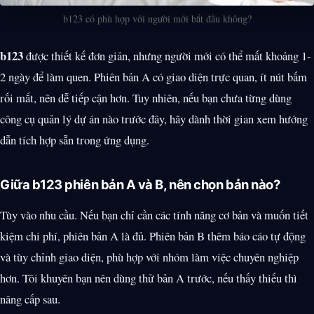
b123 có phù hợp với người mới bắt đầu không?
b123
được thiết kế đơn giản, nhưng người mới có thể mất khoảng 1-
2 ngày để làm quen. Phiên bản A có giao diện trực quan, ít nút bấm
rối mắt, nên dễ tiếp cận hơn. Tuy nhiên, nếu bạn chưa từng dùng
công cụ quản lý dự án nào trước đây, hãy dành thời gian xem hướng
dẫn tích hợp sẵn trong ứng dụng.
Giữa b123 phiên bản A và B, nên chọn bản nào?
Tùy vào nhu cầu. Nếu bạn chỉ cần các tính năng cơ bản và muốn tiết
kiệm chi phí, phiên bản A là đủ. Phiên bản B thêm báo cáo tự động
và tùy chỉnh giao diện, phù hợp với nhóm làm việc chuyên nghiệp
hơn. Tôi khuyên bạn nên dùng thử bản A trước, nếu thấy thiếu thì
nâng cấp sau.