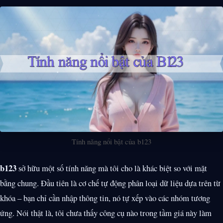
Tính năng nổi bật của b123
b123
sở hữu một số tính năng mà tôi cho là khác biệt so với mặt
bằng chung. Đầu tiên là cơ chế tự động phân loại dữ liệu dựa trên từ
khóa – bạn chỉ cần nhập thông tin, nó tự xếp vào các nhóm tương
ứng. Nói thật là, tôi chưa thấy công cụ nào trong tầm giá này làm