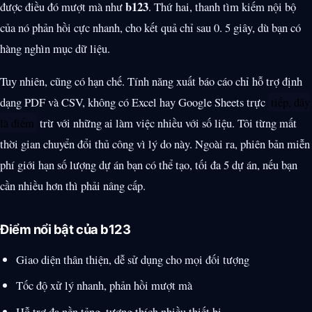
b123
được điều đó mượt mà như
. Thứ hai, thanh tìm kiếm nội bộ
của nó phản hồi cực nhanh, cho kết quả chỉ sau 0. 5 giây, dù bạn có
hàng nghìn mục dữ liệu.
Tuy nhiên, cũng có hạn chế. Tính năng xuất báo cáo chỉ hỗ trợ định
dạng PDF và CSV, không có Excel hay Google Sheets trực
tiếp, đây
là điểm
trừ với những ai làm việc nhiều với số liệu. Tôi từng mất
thời gian chuyển đổi thủ công vì lý do này. Ngoài ra, phiên bản miễn
phí giới hạn số lượng dự án bạn có thể tạo, tối đa 5 dự án, nếu bạn
cần nhiều hơn thì phải nâng cấp.
Điểm nổi bật của b123
Giao diện thân thiện, dễ sử dụng cho mọi đối tượng
Tốc độ xử lý nhanh, phản hồi mượt mà
Hỗ trợ đa nền tảng, tương thích nhiều thiết bị