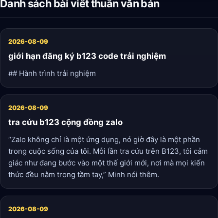
Danh sách bài viết thuần văn bản
thế giới đầy rẫy sự xa lạ này, tình bạn vẫn luôn là điều đẹp
đẽ nhất mà ai cũng khao khát tìm kiếm.
2026-08-09
giới hạn đăng ký b123 code trải nghiệm
## Hành trình trải nghiệm
2026-08-09
tra cứu b123 cộng đồng zalo
“Zalo không chỉ là một ứng dụng, nó giờ đây là một phần
trong cuộc sống của tôi. Mỗi lần tra cứu trên B123, tôi cảm
giác như đang bước vào một thế giới mới, nơi mà mọi kiến
thức đều nằm trong tầm tay,” Minh nói thêm.
2026-08-09