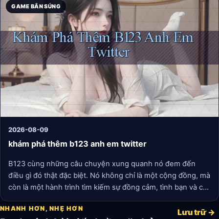
GAME BẮN SÚNG
2026-08-09
khám phá thêm b123 anh em twitter
B123 cùng những câu chuyện xung quanh nó đem đến
điều gì đó thật đặc biệt. Nó không chỉ là một cộng đồng, mà
còn là một hành trình tìm kiếm sự đồng cảm, tình bạn và cả
những bài học quý giá trong cuộc sống. Qua từng tweet,
NHANH HƠN, NHẸ HƠN
từng câu chuyện, từng nhân vật, chúng ta thấy rằng, trong
Lưu trữ →