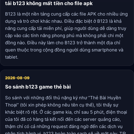
tải b123 không mất tiền cho file apk
B123 là một nền tảng cung cấp các file APK cho nhiều ứng
dụng và trò chơi khác nhau. Điều đặc biệt ở B123 là khả
năng cung cấp tải miễn phí, giúp người dùng dễ dàng truy
cập vào các tính năng phong phú mà không phải chi một
đồng nào. Điều này làm cho B123 trở thành một địa chỉ
quen thuộc trong cộng đồng người dùng smartphone và
tablet.
2026-08-09
So sánh b123 game thẻ bài
So sánh với những đối thủ nặng ký như “Thẻ Bài Huyền
Thoại” (tôi xin phép không nêu tên cụ thể), tôi thấy sự
khác biệt rõ rệt. Ở các game kia, chỉ sau 5 phút, điện thoại
của tôi đã có hàng tá kết nối đến các server quảng cáo,
thậm chí có cả những request đáng ngờ đến các dịch vụ
phân tích hành vi. b123 hoàn toàn sạch sẽ về mặt này. Tất