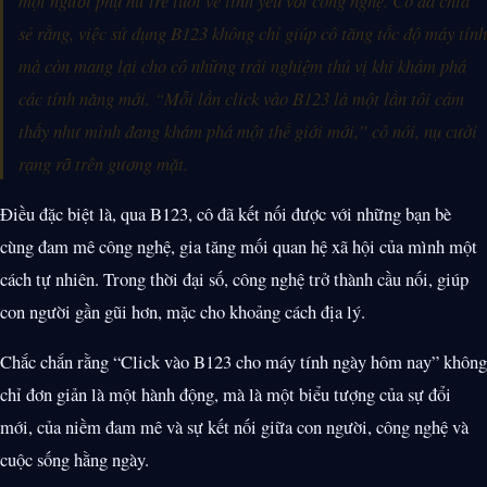
sẻ rằng, việc sử dụng B123 không chỉ giúp cô tăng tốc độ máy tính
mà còn mang lại cho cô những trải nghiệm thú vị khi khám phá
các tính năng mới. “Mỗi lần click vào B123 là một lần tôi cảm
thấy như mình đang khám phá một thế giới mới,” cô nói, nụ cười
rạng rỡ trên gương mặt.
Điều đặc biệt là, qua B123, cô đã kết nối được với những bạn bè
cùng đam mê công nghệ, gia tăng mối quan hệ xã hội của mình một
cách tự nhiên. Trong thời đại số, công nghệ trở thành cầu nối, giúp
con người gần gũi hơn, mặc cho khoảng cách địa lý.
Chắc chắn rằng “Click vào B123 cho máy tính ngày hôm nay” không
chỉ đơn giản là một hành động, mà là một biểu tượng của sự đổi
mới, của niềm đam mê và sự kết nối giữa con người, công nghệ và
cuộc sống hằng ngày.