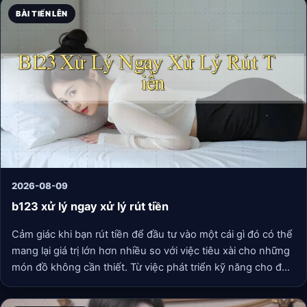
BÀI TIẾN LÊN
2026-08-09
b123 xử lý ngay xử lý rút tiền
Cảm giác khi bạn rút tiền để đầu tư vào một cái gì đó có thể
mang lại giá trị lớn hơn nhiều so với việc tiêu xài cho những
món đồ không cần thiết. Từ việc phát triển kỹ năng cho đến
việc xây dựng một thương hiệu cá nhân, mọi thứ đều bắt
đầu từ quyết định “xử lý ngay” khi đứng trước cơ hội.