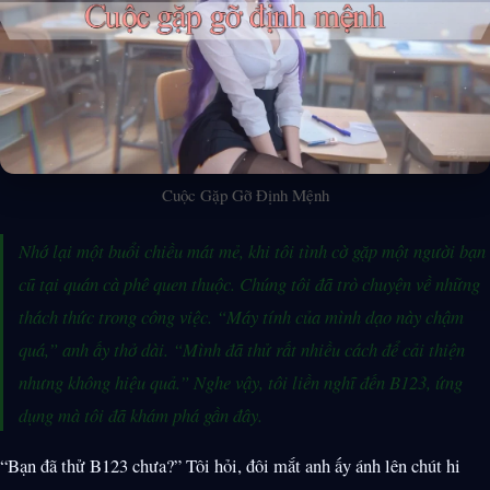
Cuộc Gặp Gỡ Định Mệnh
Nhớ lại một buổi chiều mát mẻ, khi tôi tình cờ gặp một người bạn
cũ tại quán cà phê quen thuộc. Chúng tôi đã trò chuyện về những
thách thức trong công việc. “Máy tính của mình dạo này chậm
quá,” anh ấy thở dài. “Mình đã thử rất nhiều cách để cải thiện
nhưng không hiệu quả.” Nghe vậy, tôi liền nghĩ đến B123, ứng
dụng mà tôi đã khám phá gần đây.
“Bạn đã thử B123 chưa?” Tôi hỏi, đôi mắt anh ấy ánh lên chút hi