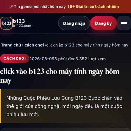
Bỏ qua đến nội dung chính
⚡ Tin game mới nhất hôm nay
18+ Giải trí có trách nhiệm
b123
Đăng nhập
Đăng ký
b-123.com
Trang chủ
›
cách chơi
›
click vào b123 cho máy tính ngày hôm nay
2026-08-09
8 phút đọc
5.352 lượt xem
CÁCH CHƠI
click vào b123 cho máy tính ngày hôm
nay
Những Cuộc Phiêu Lưu Cùng B123 Bước chân vào
thế giới của công nghệ, mỗi ngày đều là một cuộc
phiêu lưu mới.