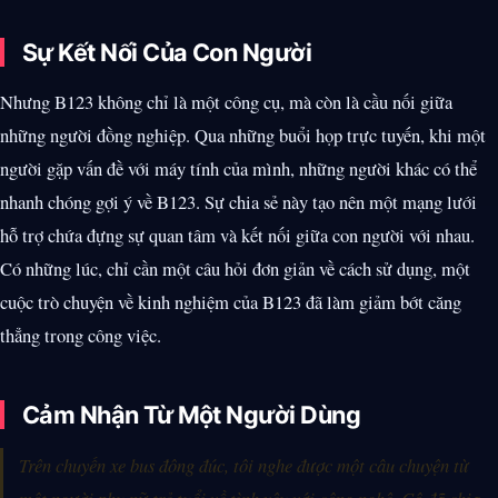
Sự Kết Nối Của Con Người
Nhưng B123 không chỉ là một công cụ, mà còn là cầu nối giữa
những người đồng nghiệp. Qua những buổi họp trực tuyến, khi một
người gặp vấn đề với máy tính của mình, những người khác có thể
nhanh chóng gợi ý về B123. Sự chia sẻ này tạo nên một mạng lưới
hỗ trợ chứa đựng sự quan tâm và kết nối giữa con người với nhau.
Có những lúc, chỉ cần một câu hỏi đơn giản về cách sử dụng, một
cuộc trò chuyện về kinh nghiệm của B123 đã làm giảm bớt căng
thẳng trong công việc.
Cảm Nhận Từ Một Người Dùng
Trên chuyến xe bus đông đúc, tôi nghe được một câu chuyện từ
một người phụ nữ trẻ tuổi về tình yêu với công nghệ. Cô đã chia