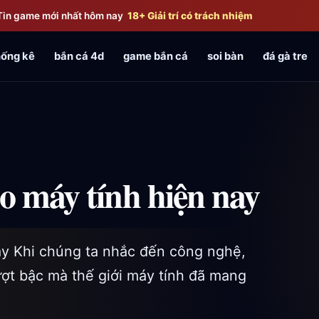
Tin game mới nhất hôm nay
18+ Giải trí có trách nhiệm
hống kê
bắn cá 4d
game bắn cá
soi bàn
đá gà tre
o máy tính hiện nay
y Khi chúng ta nhắc đến công nghệ,
ợt bậc mà thế giới máy tính đã mang