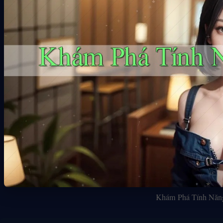
Khám Phá Tính Năng