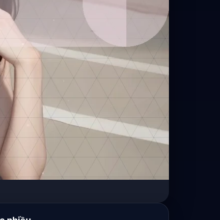
c nhiều