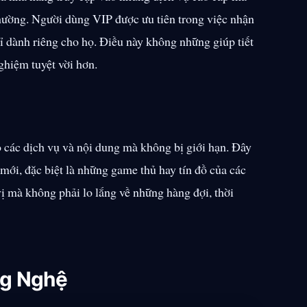
 thường. Người dùng VIP được ưu tiên trong việc nhận
ỉ dành riêng cho họ. Điều này không những giúp tiết
ghiệm tuyệt vời hơn.
 các dịch vụ và nội dung mà không bị giới hạn. Đây
 mới, đặc biệt là những game thủ hay tín đồ của các
vị mà không phải lo lắng về những hàng đợi, thời
ng Nghệ