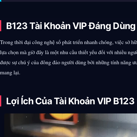
B123 Tài Khoản VIP Đáng Dùng
Trong thời đại công nghệ số phát triển nhanh chóng, việc sở h
lựa chọn mà giờ đây là một nhu cầu thiết yếu đối với nhiều ngư
được sự chú ý của đông đảo người dùng bởi những tính năng ưu
mang lại.
Lợi Ích Của Tài Khoản VIP B123