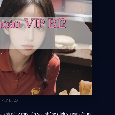
n VIP B123
à khả năng truy cập vào những dịch vụ cao cấp mà