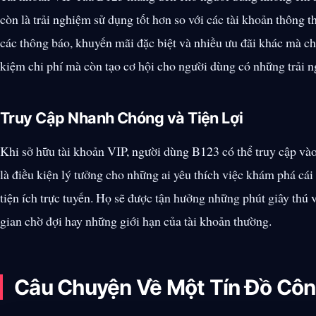
còn là trải nghiệm sử dụng tốt hơn so với các tài khoản thông
các thông báo, khuyến mãi đặc biệt và nhiều ưu đãi khác mà ch
kiệm chi phí mà còn tạo cơ hội cho người dùng có những trải n
Truy Cập Nhanh Chóng và Tiện Lợi
Khi sở hữu tài khoản VIP, người dùng B123 có thể truy cập vào
là điều kiện lý tưởng cho những ai yêu thích việc khám phá cái
tiện ích trực tuyến. Họ sẽ được tận hưởng những phút giây thú 
gian chờ đợi hay những giới hạn của tài khoản thường.
Câu Chuyện Về Một Tín Đồ Cô