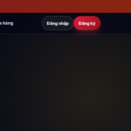
a hàng
Đăng nhập
Đăng ký