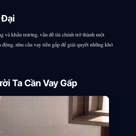
 Đại
g và khẩn trương, vấn đề tài chính trở thành một
 động, nhu cầu vay tiền gấp để giải quyết những khó
ời Ta Cần Vay Gấp