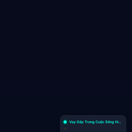
Vay Gấp Trong Cuộc Sống Hiện Đại