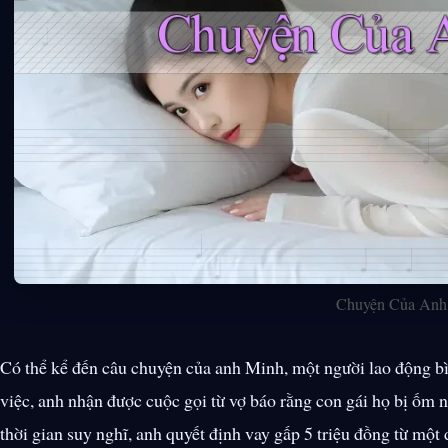
Chuyện Của Anh
Có thể kể đến câu chuyện của anh Minh, một người lao động b
việc, anh nhận được cuộc gọi từ vợ báo rằng con gái họ bị ốm
thời gian suy nghĩ, anh quyết định vay gấp 5 triệu đồng từ một