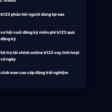
b123 phản hồi người dùng tại sao
cơ hội cuối đăng ký miễn phí b123 quà
đăng ký
hỗ trợ tài chính online b123 vay linh hoạt
cả ngày
club man cao cấp đáng trải nghiệm