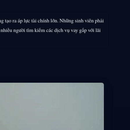
g tạo ra áp lực tài chính lớn. Những sinh viên phải
 nhiều người tìm kiếm các dịch vụ vay gấp với lãi