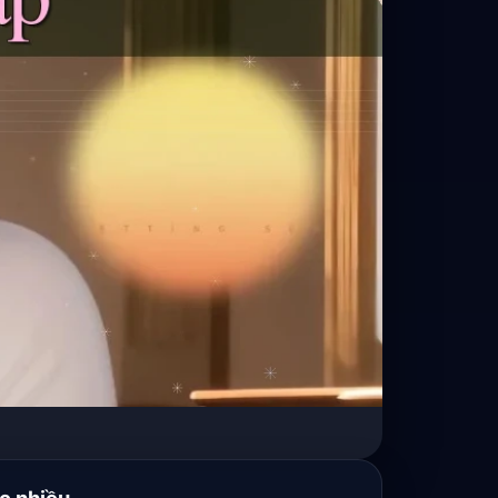
c nhiều