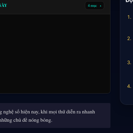
 NÀY
4 mục
▾
nghệ số hiện nay, khi mọi thứ diễn ra nhanh
 những chủ đề nóng bỏng.