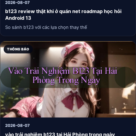
2026-08-07
b123 review thật khi ở quán net roadmap học hỏi
Android 13
So sánh b123 với các lựa chọn thay thế
THÔNG BÁO
2026-08-07
vào trải nghiệm b123 tại Hải Phòng trong ngày