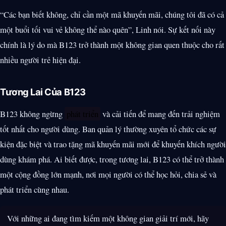
“Các bạn biết không, chỉ cần một mã khuyến mãi, chúng tôi đã có cả
một buổi tối vui vẻ không thể nào quên”, Linh nói. Sự kết nối này
chính là lý do mà B123 trở thành một không gian quen thuộc cho rất
nhiều người trẻ hiện đại.
Tương Lai Của B123
B123 không ngừng
phát triển
và cải tiến để mang đến trải nghiệm
tốt nhất cho người dùng. Ban quản lý thường xuyên tổ chức các sự
kiện đặc biệt và trao tặng mã khuyến mãi mới để khuyến khích người
dùng khám phá. Ai biết được, trong tương lai, B123 có thể trở thành
một cộng đồng lớn mạnh, nơi mọi người có thể học hỏi, chia sẻ và
phát triển cùng nhau.
Với những ai đang tìm kiếm một không gian giải trí mới, hãy