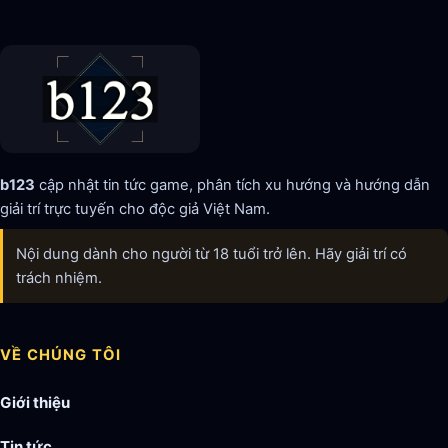
b123
cập nhật tin tức game, phân tích xu hướng và hướng dẫn
giải trí trực tuyến cho độc giả Việt Nam.
Nội dung dành cho người từ 18 tuổi trở lên. Hãy giải trí có
trách nhiệm.
VỀ CHÚNG TÔI
Giới thiệu
Tin tức