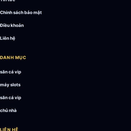
Chính sách bảo mật
Điều khoản
Liên hệ
DANH MỤC
săn cá vip
máy slots
săn cá vip
chủ nhà
LIÊN HỆ