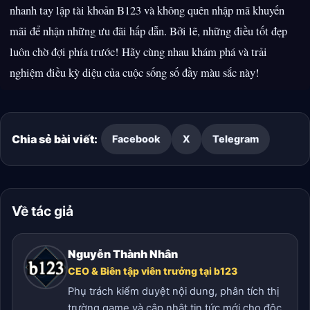
nhanh tay lập tài khoản B123 và không quên nhập mã khuyến
mãi để nhận những ưu đãi hấp dẫn. Bởi lẽ, những điều tốt đẹp
luôn chờ đợi phía trước! Hãy cùng nhau khám phá và trải
nghiệm điều kỳ diệu của cuộc sống số đầy màu sắc này!
Chia sẻ bài viết:
Facebook
X
Telegram
Về tác giả
Nguyễn Thành Nhân
CEO & Biên tập viên trưởng tại b123
Phụ trách kiểm duyệt nội dung, phân tích thị
trường game và cập nhật tin tức mới cho độc