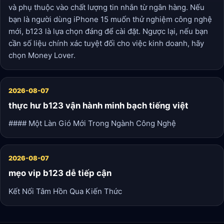
và phụ thuộc vào chất lượng tin nhắn từ ngân hàng. Nếu
bạn là người dùng iPhone 15 muốn thử nghiệm công nghệ
mới, b123 là lựa chọn đáng để cài đặt. Ngược lại, nếu bạn
cần số liệu chính xác tuyệt đối cho việc kinh doanh, hãy
chọn Money Lover.
2026-08-07
thực hư b123 vận hành minh bạch tiếng việt
#### Một Làn Gió Mới Trong Ngành Công Nghệ
2026-08-07
mẹo vip b123 dễ tiếp cận
Kết Nối Tâm Hồn Qua Kiến Thức