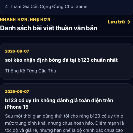
4. Tham Gia Các Cộng Đồng Chơi Game
NHANH HƠN, NHẸ HƠN
Lưu trữ →
Danh sách bài viết thuần văn bản
2026-08-07
soi kèo nhận định bóng đá tại b123 chuẩn nhất
Thống Kê Từng Cầu Thủ
2026-08-07
b123 có uy tín không đánh giá toàn diện trên
iPhone 15
Sau một thời gian dùng thử, tôi cho rằng b123 có uy tín ở
mức trung bình khá, nhưng chưa hoàn hảo. Điểm mạnh là
tốc độ và giá rẻ, nhưng hạn chế là độ chính xác chưa cao