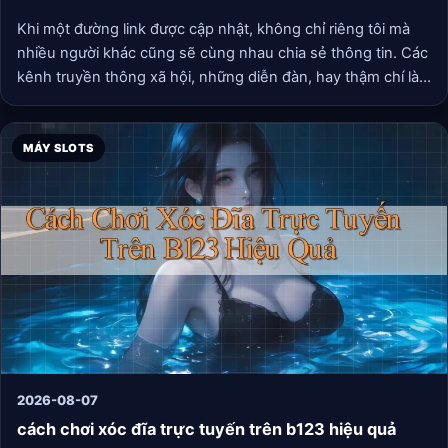
Khi một đường link được cập nhật, không chỉ riêng tôi mà
nhiều người khác cũng sẽ cùng nhau chia sẻ thông tin. Các
kênh truyền thông xã hội, những diễn đàn, hay thậm chí là
những cuộc trò chuyện bên ly cà phê sẽ trở thành nơi
chúng ta lan tỏa kiến thức.
MÁY SLOTS
2026-08-07
cách chơi xóc đĩa trực tuyến trên b123 hiệu quả