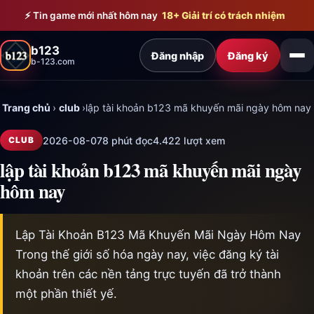
Bỏ qua đến nội dung chính
⚡ Tin game mới nhất hôm nay
18+ Giải trí có trách nhiệm
b123
Đăng nhập
Đăng ký
b-123.com
Trang chủ
›
club
›
lập tài khoản b123 mã khuyến mãi ngày hôm nay
2026-08-07
8 phút đọc
4.422 lượt xem
CLUB
lập tài khoản b123 mã khuyến mãi ngày
hôm nay
Lập Tài Khoản B123 Mã Khuyến Mãi Ngày Hôm Nay
Trong thế giới số hóa ngày nay, việc đăng ký tài
khoản trên các nền tảng trực tuyến đã trở thành
một phần thiết yế.