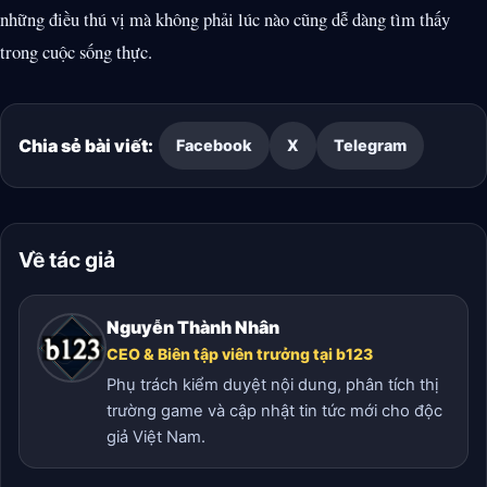
những điều thú vị mà không phải lúc nào cũng dễ dàng tìm thấy
trong cuộc sống thực.
Chia sẻ bài viết:
Facebook
X
Telegram
Về tác giả
Nguyễn Thành Nhân
CEO & Biên tập viên trưởng tại b123
Phụ trách kiểm duyệt nội dung, phân tích thị
trường game và cập nhật tin tức mới cho độc
giả Việt Nam.