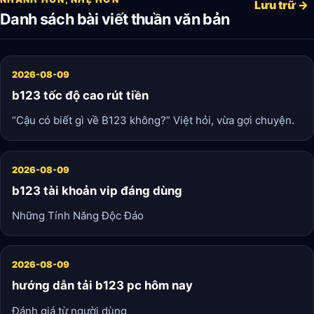
Lưu trữ →
Danh sách bài viết thuần văn bản
2026-08-09
b123 tốc độ cao rút tiền
“Cậu có biết gì về B123 không?” Việt hỏi, vừa gợi chuyện.
2026-08-09
b123 tài khoản vip đáng dùng
Những Tính Năng Độc Đáo
2026-08-09
hướng dẫn tải b123 pc hôm nay
Đánh giá từ người dùng