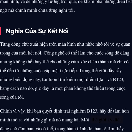
màn hình, và để những ý tưởng trôi qua, để khám phá những điều bất
ngờ mà chính mình chưa từng nghĩ tới.
Nghĩa Của Sự Kết Nối
Từng dòng chữ xuất hiện trên màn hình như nhắc nhở tôi về sự quan
trọng của mỗi kết nối. Công nghệ có thể làm cho cuộc sống dễ dàng,
nhưng không thể thay thế cho những cảm xúc chân thành mà chỉ có
thể đến từ những cuộc gặp mặt trực tiếp. Trong thế giới đầy rẫy
những biến động này, tôi luôn tìm kiếm một điểm tựa - và B123,
bằng cách nào đó, giờ đây là một phần không thể thiếu trong cuộc
sống của tôi.
Chính vì vậy, khi bạn quyết định trải nghiệm B123, hãy để tâm hồn
mình mở ra với những gì mà nó mang lại. Một
thế giới kỳ diệu
đang chờ đón bạn, và có thể, trong hành trình đó, bạn sẽ tìm thấy