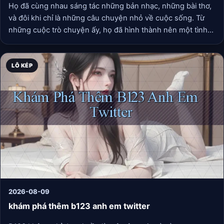
Họ đã cùng nhau sáng tác những bản nhạc, những bài thơ,
và đôi khi chỉ là những câu chuyện nhỏ về cuộc sống. Từ
những cuộc trò chuyện ấy, họ đã hình thành nên một tình
bạn chân thành, được xây dựng trên sự đồng cảm và tình
yêu nghệ thuật.
LÔ KÉP
2026-08-09
khám phá thêm b123 anh em twitter