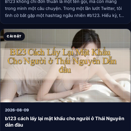
B123 không chỉ đơn thuần là một tên gọi, mà còn mang
trong mình một câu chuyện. Trong một lần lướt Twitter, tôi
tình cờ bắt gặp một hashtag ngẫu nhiên #b123. Hiếu kỳ, tôi
đã click vào để tìm hiểu. Ngỡ ngàng thay, tôi đã thấy một
cộng đồng đông đảo với những dòng tweet tràn đầy cảm
xúc.
CÀI ĐẶT
2026-08-09
b123 cách lấy lại mật khẩu cho người ở Thái Nguyên
dẫn đầu