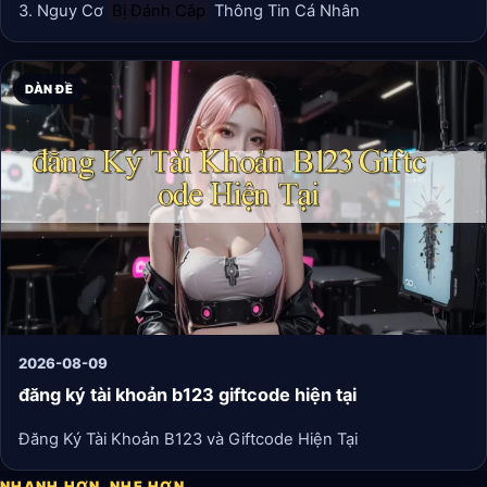
3. Nguy Cơ
Bị Đánh Cắp
Thông Tin Cá Nhân
DÀN ĐỀ
2026-08-09
đăng ký tài khoản b123 giftcode hiện tại
Đăng Ký Tài Khoản B123 và Giftcode Hiện Tại
NHANH HƠN, NHẸ HƠN