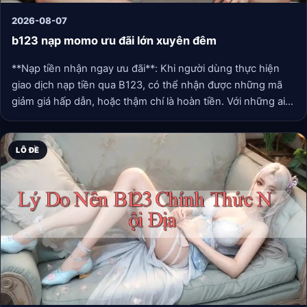
2026-08-07
b123 nạp momo ưu đãi lớn xuyên đêm
**Nạp tiền nhận ngay ưu đãi**: Khi người dùng thực hiện
giao dịch nạp tiền qua B123, có thể nhận được những mã
giảm giá hấp dẫn, hoặc thậm chí là hoàn tiền. Với những ai
thường xuyên sử dụng MoMo để thanh toán hóa đơn hoặc
mua sắm, đây thực sự là cơ hội không thể bỏ qua.
LÔ ĐỀ