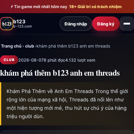
Bỏ qua đến nội dung chính
⚡ Tin game mới nhất hôm nay
18+ Giải trí có trách nhiệm
b123
Đăng nhập
Đăng ký
b-123.com
Trang chủ
›
club
›
khám phá thêm b123 anh em threads
2026-08-07
8 phút đọc
4.132 lượt xem
CLUB
khám phá thêm b123 anh em threads
Khám Phá Thêm về Anh Em Threads Trong thế giới
rộng lớn của mạng xã hội, Threads đã nổi lên như
một hiện tượng mới mẻ, thu hút sự chú ý của hàng
triệu người dùn.