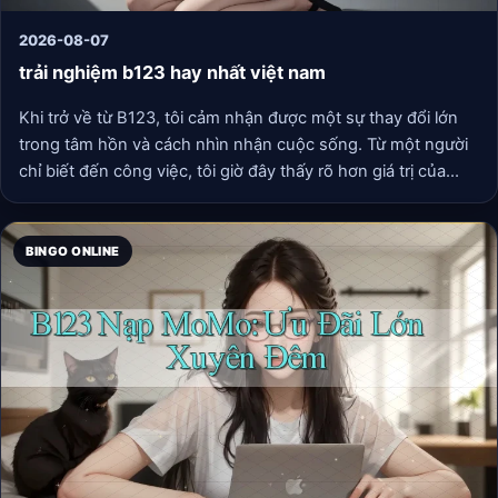
2026-08-07
trải nghiệm b123 hay nhất việt nam
Khi trở về từ B123, tôi cảm nhận được một sự thay đổi lớn
trong tâm hồn và cách nhìn nhận cuộc sống. Từ một người
chỉ biết đến công việc, tôi giờ đây thấy rõ hơn giá trị của
thiên nhiên và tình người. Tôi đã học cách sống chậm lại,
cảm nhận vẻ đẹp của từng giây phút và trân trọng mọi thứ
xung quanh.
BINGO ONLINE