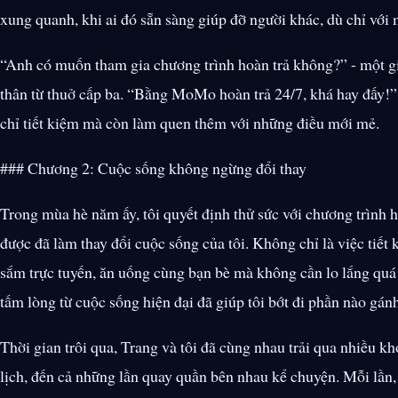
xung quanh, khi ai đó sẵn sàng giúp đỡ người khác, dù chỉ với
“Anh có muốn tham gia chương trình hoàn trả không?” - một giọ
thân từ thuở cấp ba. “Bằng MoMo hoàn trả 24/7, khá hay đấy!” 
chỉ tiết kiệm mà còn làm quen thêm với những điều mới mẻ.
### Chương 2: Cuộc sống không ngừng đổi thay
Trong mùa hè năm ấy, tôi quyết định thử sức với chương trình ho
được đã làm thay đổi cuộc sống của tôi. Không chỉ là việc tiết
sắm trực tuyến, ăn uống cùng bạn bè mà không cần lo lắng quá 
tấm lòng từ cuộc sống hiện đại đã giúp tôi bớt đi phần nào gán
Thời gian trôi qua, Trang và tôi đã cùng nhau trải qua nhiều 
lịch, đến cả những lần quay quần bên nhau kể chuyện. Mỗi lần,