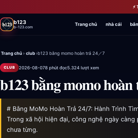
Bỏ qua đến nội dung chính
⚡ 
b123
Trang chủ
nhà cái
bắn
b-123.com
Trang chủ
›
club
›
b123 bằng momo hoàn trả 24／7
2026-08-07
8 phút đọc
5.324 lượt xem
CLUB
b123 bằng momo hoàn 
# Bằng MoMo Hoàn Trả 24/7: Hành Trình Tìm
Trong xã hội hiện đại, công nghệ ngày càng 
chưa từng.