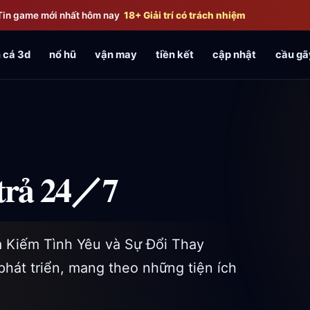
Tin game mới nhất hôm nay
18+ Giải trí có trách nhiệm
 cá 3d
nổ hũ
vận may
tiền kết
cập nhật
cầu gã
trả 24／7
 Kiếm Tình Yêu và Sự Đổi Thay
phát triển, mang theo những tiện ích