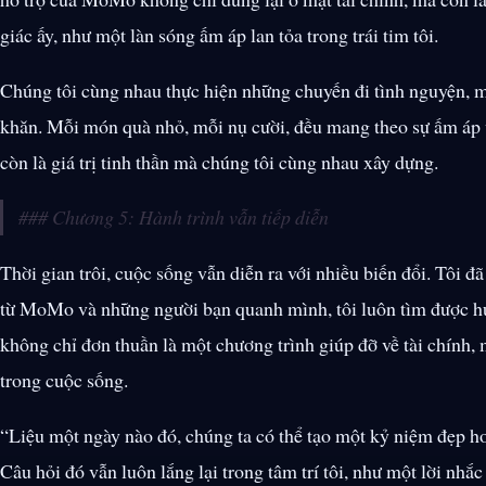
giác ấy, như một làn sóng ấm áp lan tỏa trong trái tim tôi.
Chúng tôi cùng nhau thực hiện những chuyến đi tình nguyện, 
khăn. Mỗi món quà nhỏ, mỗi nụ cười, đều mang theo sự ấm áp v
còn là giá trị tinh thần mà chúng tôi cùng nhau xây dựng.
### Chương 5: Hành trình vẫn tiếp diễn
Thời gian trôi, cuộc sống vẫn diễn ra với nhiều biến đổi. Tôi đ
từ MoMo và những người bạn quanh mình, tôi luôn tìm được h
không chỉ đơn thuần là một chương trình giúp đỡ về tài chính
trong cuộc sống.
“Liệu một ngày nào đó, chúng ta có thể tạo một kỷ niệm đẹp 
Câu hỏi đó vẫn luôn lắng lại trong tâm trí tôi, như một lời nhắ