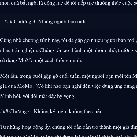
món quà bất ngờ, là động lực để tôi tiếp tục thưởng thức cuộc s
### Chương 3: Những người bạn mới
Cũng nhờ chương trình này, tôi đã gặp gỡ nhiều người bạn mới
nhau trải nghiệm. Chúng tôi tạo thành một nhóm nhỏ, thường x
sử dụng MoMo một cách thông minh.
Một lần, trong buổi gặp gỡ cuối tuần, một người bạn mới tên 
gia qua MoMo. “Có khi nào bạn nghĩ đến việc dùng ứng dụng 
Minh hỏi, với đôi mắt đầy hy vọng.
### Chương 4: Những kỷ niệm không thể quên
Từ những hoạt động ấy, chúng tôi dần dần trở thành một gia đìn
hỗ trợ của MoMo không chỉ dừng lại ở mặt tài chính, mà còn l