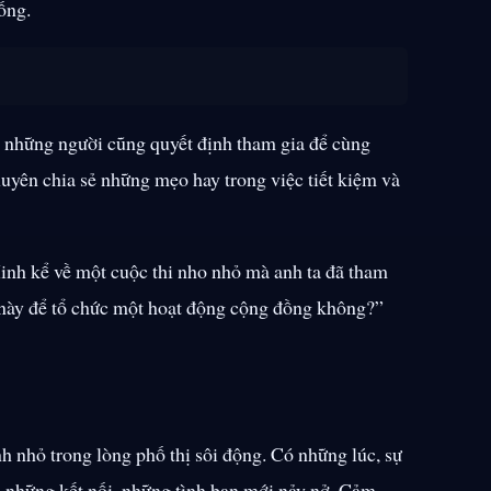
ống.
, những người cũng quyết định tham gia để cùng
uyên chia sẻ những mẹo hay trong việc tiết kiệm và
Minh kể về một cuộc thi nho nhỏ mà anh ta đã tham
này để tổ chức một hoạt động cộng đồng không?”
h nhỏ trong lòng phố thị sôi động. Có những lúc, sự
à những kết nối, những tình bạn mới nảy nở. Cảm