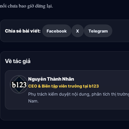
nối chưa bao giờ dừng lại.
Chia sẻ bài viết:
Facebook
X
Telegram
Về tác giả
Nguyễn Thành Nhân
CEO & Biên tập viên trưởng tại b123
Phụ trách kiểm duyệt nội dung, phân tích thị trườn
Nam.