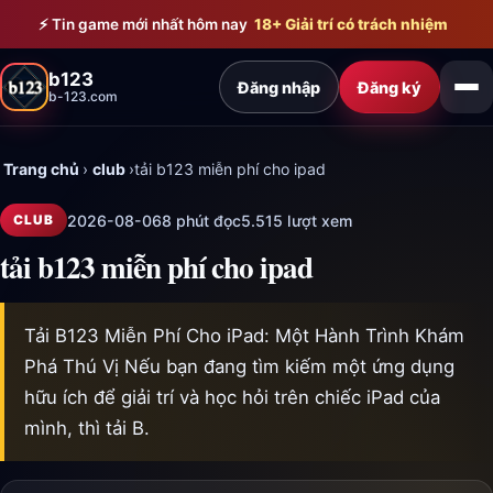
Bỏ qua đến nội dung chính
⚡ Tin game mới nhất hôm nay
18+ Giải trí có trách nhiệm
b123
Đăng nhập
Đăng ký
b-123.com
Trang chủ
›
club
›
tải b123 miễn phí cho ipad
2026-08-06
8 phút đọc
5.515 lượt xem
CLUB
tải b123 miễn phí cho ipad
Tải B123 Miễn Phí Cho iPad: Một Hành Trình Khám
Phá Thú Vị Nếu bạn đang tìm kiếm một ứng dụng
hữu ích để giải trí và học hỏi trên chiếc iPad của
mình, thì tải B.