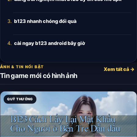
b123 nhanh chóng đổi quà
cài ngay b123 android bây giờ
ẢNH & TIN NỔI BẬT
Xem tất cả →
Tin game mới có hình ảnh
QUỸ THƯỞNG