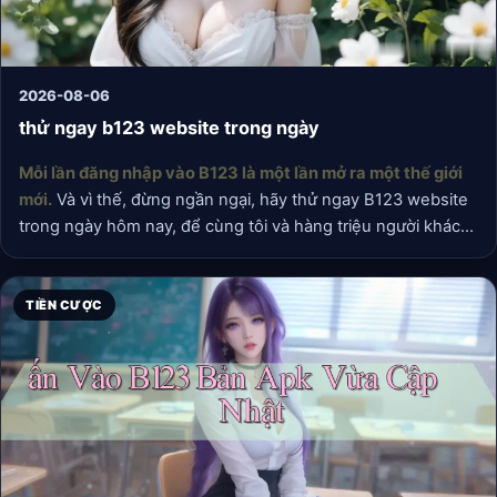
2026-08-06
thử ngay b123 website trong ngày
Mỗi lần đăng nhập vào B123 là một lần mở ra một thế giới
mới.
Và vì thế, đừng ngần ngại, hãy thử ngay B123 website
trong ngày hôm nay, để cùng tôi và hàng triệu người khác
trải nghiệm những điều tuyệt vời mà nó mang lại.
TIỀN CƯỢC