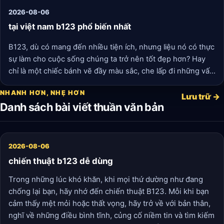
2026-08-06
tại việt nam b123 phổ biến nhất
B123, dù có mang đến nhiều tiện ích, nhưng liệu nó có thực
sự làm cho cuộc sống chúng ta trở nên tốt đẹp hơn? Hay
chỉ là một chiếc bánh vẽ đầy màu sắc, che lấp đi những vấn
đề sâu xa hơn trong xã hội? Những câu hỏi này vẫn cần
NHANH HƠN, NHẸ HƠN
được đặt ra và tiếp tục mổ xẻ trong thời gian tới.
Lưu trữ →
Danh sách bài viết thuần văn bản
2026-08-06
chiến thuật b123 dễ dùng
Trong những lúc khó khăn, khi mọi thứ dường như đang
chống lại bạn, hãy nhớ đến chiến thuật B123. Mỗi khi bạn
cảm thấy mệt mỏi hoặc thất vọng, hãy trở về với bản thân,
nghĩ về những điều bình tĩnh, củng cố niềm tin và tìm kiếm