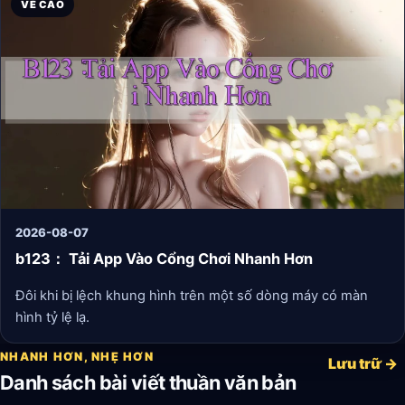
VÉ CÀO
2026-08-07
b123： Tải App Vào Cổng Chơi Nhanh Hơn
Đôi khi bị lệch khung hình trên một số dòng máy có màn
hình tỷ lệ lạ.
NHANH HƠN, NHẸ HƠN
Lưu trữ →
Danh sách bài viết thuần văn bản