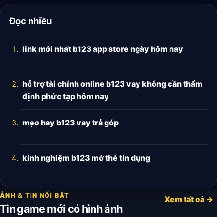
Đọc nhiều
link mới nhất b123 app store ngày hôm nay
hỗ trợ tài chính online b123 vay không cần thẩm
định phức tạp hôm nay
mẹo hay b123 vay trả góp
kinh nghiệm b123 mở thẻ tín dụng
ẢNH & TIN NỔI BẬT
Xem tất cả →
Tin game mới có hình ảnh