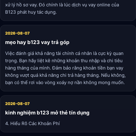
xử lý hồ sơ vay. Đó chính là lúc dịch vụ vay online của
B123 phát huy tác dụng.
2026-08-07
mẹo hay b123 vay trả góp
Việc đánh giá khả năng tài chính cá nhân là cực kỳ quan
trọng. Bạn hãy liệt kê những khoản thu nhập và chi tiêu
hàng tháng của mình. Đảm bảo rằng khoản tiền bạn vay
không vượt quá khả năng chi trả hàng tháng. Nếu không,
bạn có thể rơi vào vòng xoáy nợ nần không mong muốn.
2026-08-07
kinh nghiệm b123 mở thẻ tín dụng
4. Hiểu Rõ Các Khoản Phí