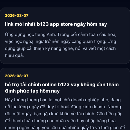
2026-08-07
link mới nhất b123 app store ngày hôm nay
Ứng dụng học tiếng Anh: Trong bối cảnh toàn cầu hóa,
việc học ngoại ngữ trở nên ngày càng quan trọng. Ứng
dụng giúp cải thiện kỹ năng nghe, nói và viết một cách
hiệu quả.
2026-08-07
hỗ trợ tài chính online b123 vay không cần thẩm
định phức tạp hôm nay
Hãy tưởng tượng bạn là một chủ doanh nghiệp nhỏ, đang
nỗ lực từng ngày để duy trì hoạt động kinh doanh. Nhưng
rồi, một ngày, bạn gặp khó khăn về tài chính. Cần tiền gấp
để thanh toán lương cho nhân viên hay nhập hàng hóa,
nhưng ngân hàng yêu cầu quá nhiều giấy tờ và thời gian để