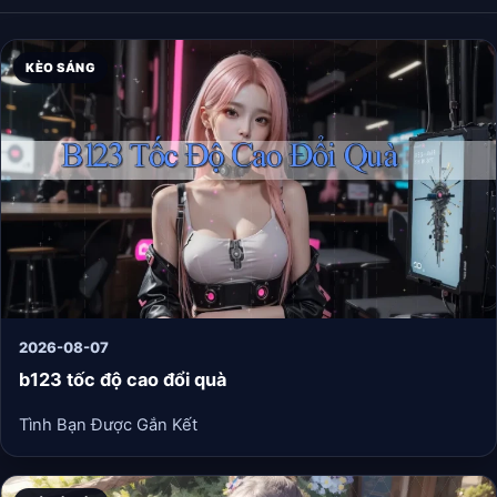
KÈO SÁNG
2026-08-07
b123 tốc độ cao đổi quà
Tình Bạn Được Gắn Kết