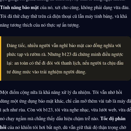
Tính năng bảo mật
của nó, xét cho cùng, không phải dạng vừa đâu.
Tôi đã thử chạy thử trên cả điện thoại cũ lẫn máy tính bảng, và khả
năng tương thích của nó thực sự ấn tượng.
Đáng tiếc, nhiều người vẫn nghĩ bảo mật cao đồng nghĩa với
phức tạp và rườm rà. Nhưng b123 đã chứng minh điều ngược
lại: an toàn có thể đi đôi với thanh lịch, nếu người ta chịu đầu
tư đúng mức vào trải nghiệm người dùng.
Một điểm cộng nữa là khả năng xử lý đa nhiệm. Tôi vẫn nhớ hồi
dùng một ứng dụng bảo mật khác, chỉ cần mở thêm vài tab là máy đã
ì ạch như rùa. Còn với b123, tôi vừa nghe nhạc, vừa lướt web, vừa để
Tốc độ phản
nó chạy ngầm mà chẳng thấy dấu hiệu chậm trễ nào.
hồi
của nó khiến tôi hơi bất ngờ, dù vẫn giữ thái độ thận trọng chờ