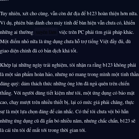
Tuy nhiên, xét cho cùng, vẫn còn dư địa để b123 hoàn thiện hơn nữa.
Ví dụ, phiên bản dành cho máy tính để bàn hiện vẫn chưa có, khiến
những ai thường
xuyên làm
việc trên PC phải tìm giải pháp khác.
Một điểm nhỏ nữa là ứng dụng chưa hỗ trợ tiếng Việt đầy đủ, dù
giao diện chính đã có bản dịch khá tốt.
Khép lại những ngày trải nghiệm, tôi nhận ra rằng b123 không phải
là một sản phẩm hoàn hảo, nhưng nó mang trong mình một tinh thần
đáng quý: dám thách thức những ông lớn đã ngủ quên trên chiến
thắng. Với người dùng tiết kiệm như tôi, một ứng dụng có bảo mật
cao, chạy mượt trên nhiều thiết bị, lại có mức giá phải chăng, thực
sự là một lựa chọn đáng để cân nhắc. Có thể tôi chưa vội bỏ hẳn
những ứng dụng cũ đã gắn bó nhiều năm, nhưng chắc chắn, b123 sẽ
là cái tên tôi để mắt tới trong thời gian tới.