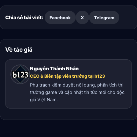
Chia sẻ bài viết:
Facebook
X
Telegram
Về tác giả
Nguyễn Thành Nhân
CEO & Biên tập viên trưởng tại b123
Phụ trách kiểm duyệt nội dung, phân tích thị
trường game và cập nhật tin tức mới cho độc
giả Việt Nam.