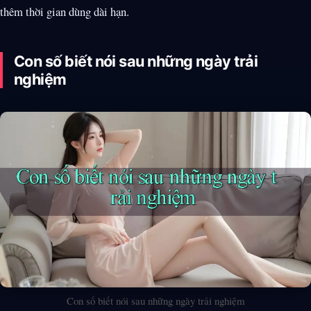
thêm thời gian dùng dài hạn.
Con số biết nói sau những ngày trải
nghiệm
Con số biết nói sau những ngày trải nghiệm