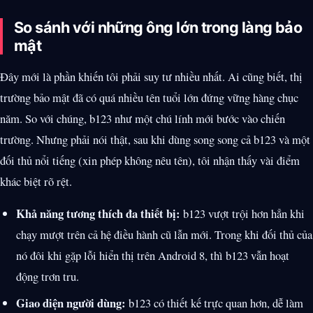
So sánh với những ông lớn trong làng bảo
mật
Đây mới là phần khiến tôi phải suy tư nhiều nhất. Ai cũng biết, thị
trường bảo mật đã có quá nhiều tên tuổi lớn đứng vững hàng chục
năm. So với chúng, b123 như một chú lính mới bước vào chiến
trường. Nhưng phải nói thật, sau khi dùng song song cả b123 và một
đối thủ nổi tiếng (xin phép không nêu tên), tôi nhận thấy vài điểm
khác biệt rõ rệt.
Khả năng tương thích đa thiết bị:
b123 vượt trội hơn hẳn khi
chạy mượt trên cả hệ điều hành cũ lẫn mới. Trong khi đối thủ của
nó đôi khi gặp lỗi hiển thị trên Android 8, thì b123 vẫn hoạt
động trơn tru.
Giao diện người dùng:
b123 có thiết kế trực quan hơn, dễ làm