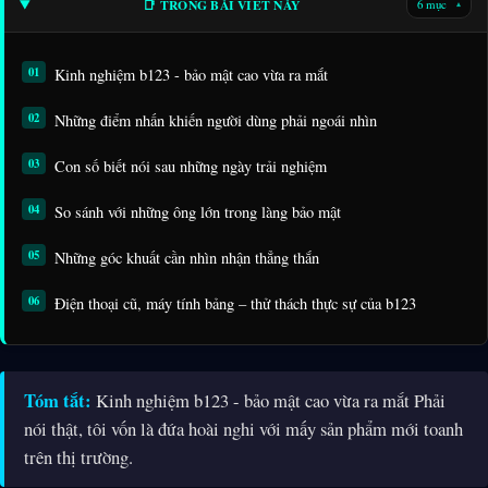
📑 TRONG BÀI VIẾT NÀY
6 mục
▾
Kinh nghiệm b123 - bảo mật cao vừa ra mắt
Những điểm nhấn khiến người dùng phải ngoái nhìn
Con số biết nói sau những ngày trải nghiệm
So sánh với những ông lớn trong làng bảo mật
Những góc khuất cần nhìn nhận thẳng thắn
Điện thoại cũ, máy tính bảng – thử thách thực sự của b123
Tóm tắt:
Kinh nghiệm b123 - bảo mật cao vừa ra mắt Phải
nói thật, tôi vốn là đứa hoài nghi với mấy sản phẩm mới toanh
trên thị trường.