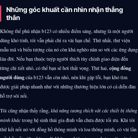
Những góc khuất cần nhìn nhận thẳng
thắn
Không thể phủ nhận b123 có nhiều điểm sáng, nhưng là một người
dùng khó tính, tôi vẫn phải chỉ ra vài hạn chế. Thứ nhất, thư viện
mẫu mã và biểu tượng của nó còn khá nghèo nàn so với các ứng dụng
lâu đời. Nếu bạn thuộc tuýp người thích tùy chỉnh giao diện đến
cộng đồng
từng chi tiết nhỏ, có thể bạn sẽ hơi thất vọng. Thứ hai,
người dùng
của b123 vẫn còn nhỏ, nên khi gặp lỗi, bạn khó tìm
được giải pháp nhanh như với những thương hiệu lớn có cả diễn đàn
hỗ trợ sôi nổi.
Tôi cũng nhận thấy rằng,
khả năng tương thích với các thiết bị thông
minh khác
trong hệ sinh thái gia đình vẫn chưa được tối ưu. Khi tôi
thử kết nối nó với đồng hồ thông minh và loa thông minh, có vài lần