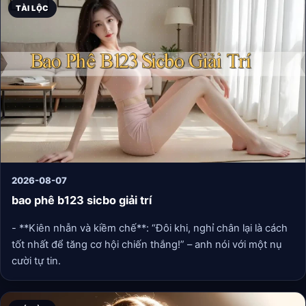
TÀI LỘC
2026-08-07
bao phê b123 sicbo giải trí
- **Kiên nhẫn và kiềm chế**: “Đôi khi, nghỉ chân lại là cách
tốt nhất để tăng cơ hội chiến thắng!” – anh nói với một nụ
cười tự tin.