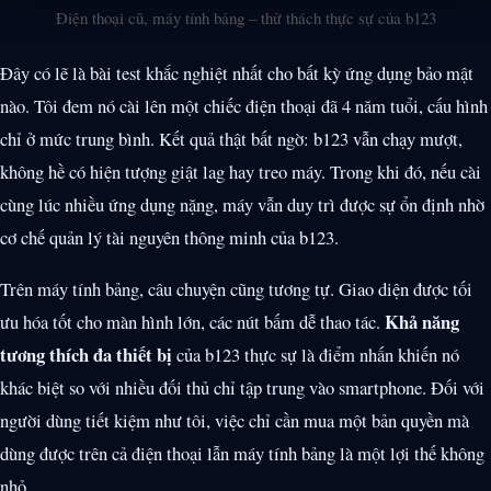
Điện thoại cũ, máy tính bảng – thử thách thực sự của b123
Đây có lẽ là bài test khắc nghiệt nhất cho bất kỳ ứng dụng bảo mật
nào. Tôi đem nó cài lên một chiếc điện thoại đã 4 năm tuổi, cấu hình
chỉ ở mức trung bình. Kết quả thật bất ngờ: b123 vẫn chạy mượt,
không hề có hiện tượng giật lag hay treo máy. Trong khi đó, nếu cài
cùng lúc nhiều ứng dụng nặng, máy vẫn duy trì được sự ổn định nhờ
cơ chế quản lý tài nguyên thông minh của b123.
Trên máy tính bảng, câu chuyện cũng tương tự. Giao diện được tối
Khả năng
ưu hóa tốt cho màn hình lớn, các nút bấm dễ thao tác.
tương thích đa thiết bị
của b123 thực sự là điểm nhấn khiến nó
khác biệt so với nhiều đối thủ chỉ tập trung vào smartphone. Đối với
người dùng tiết kiệm như tôi, việc chỉ cần mua một bản quyền mà
dùng được trên cả điện thoại lẫn máy tính bảng là một lợi thế không
nhỏ.