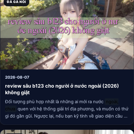
ĐÁ GÀ NÒI
2026-08-07
review sâu b123 cho người ở nước ngoài (2026)
không giật
Đối tượng phù hợp nhất là những ai mới ra nước
ngoài,
chưa
quen với hệ thống giải trí địa phương, và muốn có thứ
gì đó gần gũi. Ngược lại, nếu bạn kỹ tính về giao diện cầu kỳ
hoặc cần hỗ trợ đa ngôn ngữ, b123 có thể chưa đáp ứng
hoàn toàn.