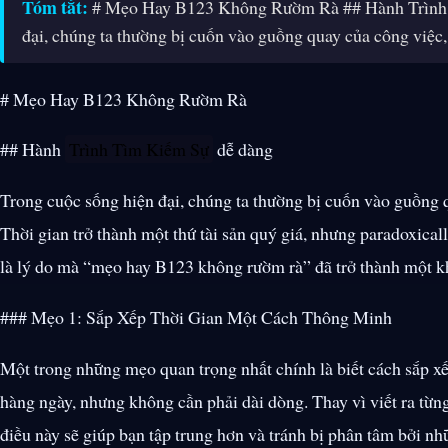
Tóm tắt:
# Mẹo Hay B123 Không Rườm Rà ## Hành Trình 
đại, chúng ta thường bị cuốn vào guồng quay của công việc,
# Mẹo Hay B123 Không Rườm Rà
## Hành
Trình Tìm Kiếm Sự
dễ dàng
Trong cuộc sống hiện đại, chúng ta thường bị cuốn vào guồng q
Thời gian trở thành một thứ tài sản quý giá, nhưng paradoxicall
là lý do mà “mẹo hay B123 không rườm rà” đã trở thành một k
### Mẹo 1: Sắp Xếp Thời Gian Một Cách Thông Minh
Một trong những mẹo quan trọng nhất chính là biết cách sắp xế
hàng ngày, nhưng không cần phải dài dòng. Thay vì viết ra từng
điều này sẽ giúp bạn tập trung hơn và tránh bị phân tâm bởi n