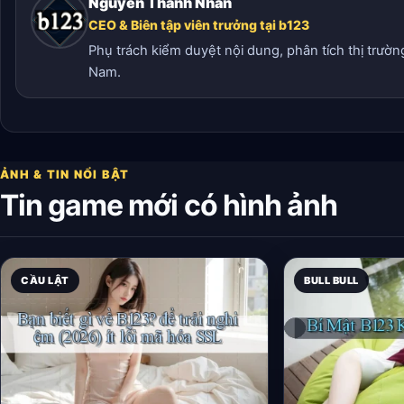
Nguyễn Thành Nhân
CEO & Biên tập viên trưởng tại b123
Phụ trách kiểm duyệt nội dung, phân tích thị trườn
Nam.
ẢNH & TIN NỔI BẬT
Tin game mới có hình ảnh
CẦU LẬT
BULL BULL