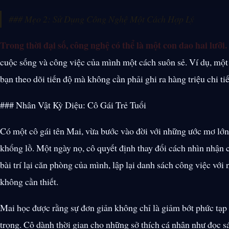
### Mẹo 2: Sử Dụng Công Nghệ Một Cách Hợp Lý
Trong thời đại số, công nghệ có thể là một con dao hai lưỡi.
cuộc sống và công việc của mình một cách suôn sẻ. Ví dụ, một
bạn theo dõi tiến độ mà không cần phải ghi ra hàng triệu chi tiế
### Nhân Vật Kỳ Diệu: Cô Gái Trẻ Tuổi
Có một cô gái tên Mai, vừa bước vào đời với những ước mơ lớn,
khổng lồ. Một ngày nọ, cô quyết định thay đổi cách nhìn nhận
bài trí lại căn phòng của mình, lập lại danh sách công việc vớ
không cần thiết.
Mai học được rằng sự đơn giản không chỉ là giảm bớt phức tạp 
trọng. Cô dành thời gian cho những sở thích cá nhân như đọc s