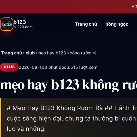
Bỏ qua đến nội dung chính
⚡ 
b123
Trang chủ
hồng ngọc
b-123.com
Trang chủ
›
club
›
mẹo hay b123 không rườm rà
2026-08-10
8 phút đọc
3.515 lượt xem
CLUB
mẹo hay b123 không r
# Mẹo Hay B123 Không Rườm Rà ## Hành Tr
cuộc sống hiện đại, chúng ta thường bị cuố
lực và những.