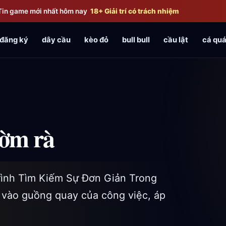
Tin game mới nhất hôm nay
18+ Giải trí có trách nhiệm
đăng ký
dây cầu
kèo đỏ
bull bull
cầu lật
cá quá
ườm rà
ình Tìm Kiếm Sự Đơn Giản Trong
n vào guồng quay của công việc, áp