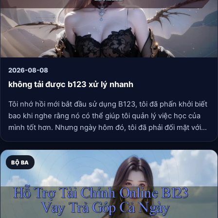
2026-08-08
không tải được b123 xử lý nhanh
Tôi nhớ hồi mới bắt đầu sử dụng B123, tôi đã phấn khởi biết
bao khi nghe rằng nó có thể giúp tôi quản lý việc học của
mình tốt hơn. Nhưng ngày hôm đó, tôi đã phải đối mặt với
tình huống “không tải được”. Nhìn màn hình đứng yên mãi
mà không có động tĩnh gì, tôi cảm thấy nản lòng. Thậm chí
tôi đã gọi cho một người bạn để hỏi xem anh ấy có gặp vấn
BỘ BA
đề tương tự hay không. Cuối cùng, sau khi thử nhiều cách,
từ việc chạy đến quán cà phê gần đó để có tín hiệu Wi-Fi
mạnh hơn cho đến việc xóa và tải lại, tôi đã có thể cài đặt
được ứng dụng.