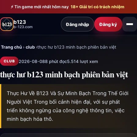
Bỏ qua đến nội dung chính
⚡ Tin game mới nhất hôm nay
18+ Giải trí có trách nhiệm
b123
Đăng nhập
Đăng ký
b-123.com
Trang chủ
›
club
›
thực hư b123 minh bạch phiên bản việt
2026-08-08
8 phút đọc
5.514 lượt xem
CLUB
thực hư b123 minh bạch phiên bản việt
Thực Hư Về B123 Và Sự Minh Bạch Trong Thế Giới
Người Việt Trong bối cảnh hiện đại, với sự phát
triển không ngừng của công nghệ thông tin, việc
minh bạch hóa thô.