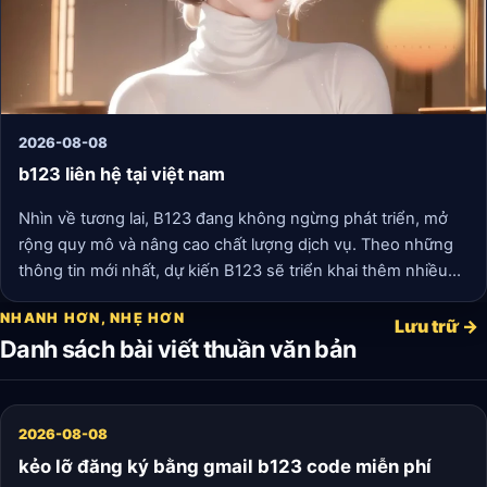
2026-08-08
b123 liên hệ tại việt nam
Nhìn về tương lai, B123 đang không ngừng phát triển, mở
rộng quy mô và nâng cao chất lượng dịch vụ. Theo những
thông tin mới nhất, dự kiến B123 sẽ triển khai thêm nhiều
tính năng mới nhằm phục vụ nhu cầu ngày càng cao của
NHANH HƠN, NHẸ HƠN
người tiêu dùng. Điều này không chỉ giúp nâng cao trải
Lưu trữ →
Danh sách bài viết thuần văn bản
nghiệm người dùng mà còn khẳng định vị thế của B123
trong lòng người Việt.
2026-08-08
kẻo lỡ đăng ký bằng gmail b123 code miễn phí