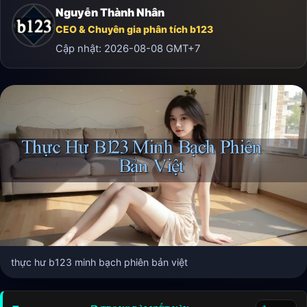
Nguyễn Thành Nhân
CEO & Chuyên gia phân tích b123
Cập nhật:
2026-08-08
GMT+7
thực hư b123 minh bạch phiên bản việt