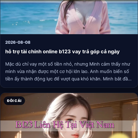
2026-08-08
hỗ trợ tài chính online b123 vay trả góp cả ngày
Mặc dù chỉ vay một số tiền nhỏ, nhưng Minh cảm thấy như
mình vừa nhận được một cơ hội lớn lao. Anh muốn biến số
tiền ấy thành động lực để vượt qua khó khăn. Minh bắt đầu
mua sách, tài liệu ôn thi, và thậm chí tham gia một khóa học
trực tuyến để nâng cao kỹ năng của mình. Mọi thứ diễn ra
suôn sẻ cho đến khi anh nghĩ đến việc trả góp.
ĐÔI CÁI