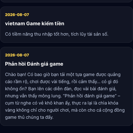
2026-08-07
vietnam Game kiếm tiền
Có tiềm năng thu nhập tốt hơn, tích lũy tài sản số.
2026-08-07
Phản hồi Đánh giá game
Chào bạn! Có bao giờ bạn tải một tựa game được quảng
cáo rầm rộ, chơi được vài tiếng, rồi cảm thấy… có gì đó
không ổn? Bạn lên các diễn đàn, đọc vài bài đánh giá,
nhưng vẫn thấy mông lung. “Phản hồi đánh giá game” –
cụm từ nghe có vẻ khô khan ấy, thực ra lại là chìa khóa
vàng không chỉ cho người chơi, mà còn cho cả cộng đồng
game thủ chúng ta đấy.