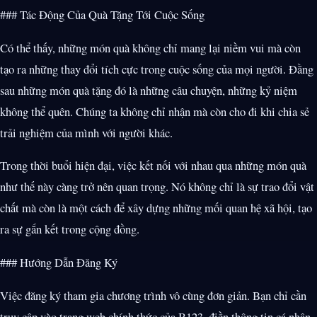
### Tác Động Của Quà Tặng Tới Cuộc Sống
Có thể thấy, những món quà không chỉ mang lại niềm vui mà còn
tạo ra những thay đổi tích cực trong cuộc sống của mọi người. Đằng
sau những món quà tặng đó là những câu chuyện, những kỷ niệm
không thể quên. Chúng ta không chỉ nhận mà còn cho đi khi chia sẻ
trải nghiệm của mình với người khác.
Trong thời buổi hiện đại, việc kết nối với nhau qua những món quà
như thế này càng trở nên quan trọng. Nó không chỉ là sự trao đổi vật
chất mà còn là một cách để xây dựng những mối quan hệ xã hội, tạo
ra sự gắn kết trong cộng đồng.
### Hướng Dẫn Đăng Ký
Việc đăng ký tham gia chương trình vô cùng đơn giản. Bạn chỉ cần
truy cập vào trang web chính thức của B123, điền thông tin cá nhân