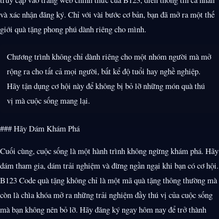
và xác nhận đăng ký. Chỉ với vài bước cơ bản, bạn đã mở ra một thế
giới quà tặng phong phú dành riêng cho mình.
Chương trình không chỉ dành riêng cho một nhóm người mà mở
rộng ra cho tất cả mọi người, bất kể độ tuổi hay nghề nghiệp.
Hãy tận dụng cơ hội này để không bị bỏ lỡ những món quà thú
vị mà cuộc sống mang lại.
### Hãy Dám Khám Phá
Cuối cùng, cuộc sống là một hành trình không ngừng khám phá. Hãy
dám tham gia, dám trải nghiệm và đừng ngần ngại khi bạn có cơ hội.
B123 Code quà tặng không chỉ là một mã quà tặng thông thường mà
còn là chìa khóa mở ra những trải nghiệm đầy thú vị của cuộc sống
mà bạn không nên bỏ lỡ. Hãy đăng ký ngay hôm nay để trở thành