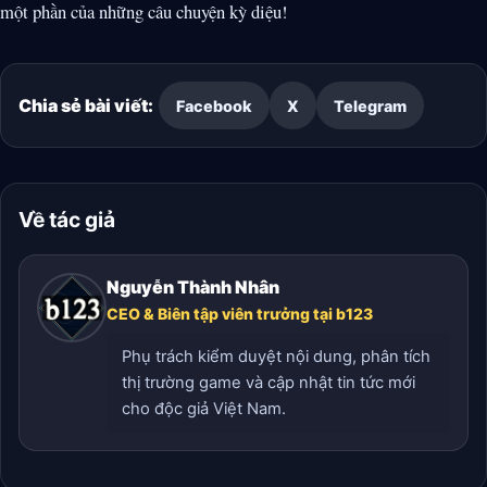
một phần của những câu chuyện kỳ diệu!
Chia sẻ bài viết:
Facebook
X
Telegram
Về tác giả
Nguyễn Thành Nhân
CEO & Biên tập viên trưởng tại b123
Phụ trách kiểm duyệt nội dung, phân tích
thị trường game và cập nhật tin tức mới
cho độc giả Việt Nam.