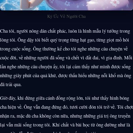
Ký Ức Về Người Cha
Cha tôi, người nông dân chất phác, luôn là hình mẫu lý tưởng trong
lòng tôi. Ông dậy tôi biết quý trọng từng hạt gạo, từng giọt mồ hôi
trong cuộc sống. Ông thường kể cho tôi nghe những câu chuyện về
cuộc đời, về những người đã sống và chết vì đất đai, vì gia đình. Mỗi
lần nghe những câu chuyện ấy, tôi lại cảm thấy như mình được sống
những giây phút của quá khứ, được thấu hiểu những nỗi khổ mà ông
đã trải qua.
Giờ đây, khi đứng giữa cánh đồng rộng lớn, tôi như thấy hình bóng
cha hiện về. Ông vẫn đang đứng đó, tươi cười đón tôi trở về. Tôi chợt
nhận ra, mặc dù cha không còn nữa, nhưng những giá trị ông truyền
lại vẫn mãi sống trong tôi. Khí chất và bài học từ ông dường như là