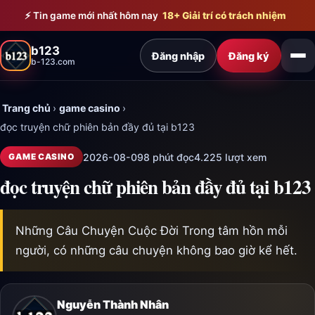
Bỏ qua đến nội dung chính
⚡ Tin game mới nhất hôm nay
18+ Giải trí có trách nhiệm
b123
Đăng nhập
Đăng ký
b-123.com
Trang chủ
›
game casino
›
đọc truyện chữ phiên bản đầy đủ tại b123
2026-08-09
8 phút đọc
4.225 lượt xem
GAME CASINO
đọc truyện chữ phiên bản đầy đủ tại b123
Những Câu Chuyện Cuộc Đời Trong tâm hồn mỗi
người, có những câu chuyện không bao giờ kể hết.
Nguyễn Thành Nhân