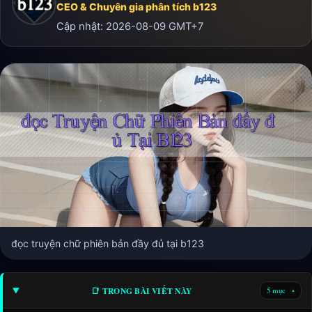
CEO & Chuyên gia phân tích b123
Cập nhật:
2026-08-09
GMT+7
đọc truyện chữ phiên bản đầy đủ tại b123
📑 TRONG BÀI VIẾT NÀY
5 mục
▾