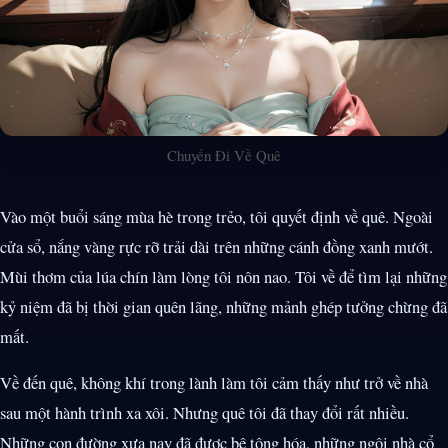
Chuyến Đi Về Quê
Vào một buổi sáng mùa hè trong trẻo, tôi quyết định về quê. Ngoài
cửa sổ, nắng vàng rực rỡ trải dài trên những cánh đồng xanh mướt.
Mùi thơm của lúa chín làm lòng tôi nôn nao. Tôi về để tìm lại những
kỷ niệm đã bị thời gian quên lãng, những mảnh ghép tưởng chừng đã
mất.
Về đến quê, không khí trong lành làm tôi cảm thấy như trở về nhà
sau một hành trình xa xôi. Nhưng quê tôi đã thay đổi rất nhiều.
Những con đường xưa nay đã được bê tông hóa, những ngôi nhà cổ