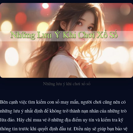
Những lưu ý khi chơi xổ số
Bên cạnh việc tìm kiếm con số may mắn, người chơi cũng nên có
những lưu ý nhất định để không trở thành nạn nhân của những trò
lừa đảo. Hãy chỉ mua vé ở những địa điểm uy tín và kiểm tra kỹ
thông tin trước khi quyết định đầu tư. Điều này sẽ giúp bạn bảo vệ