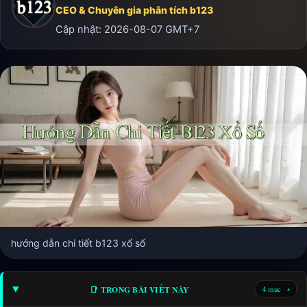
CEO & Chuyên gia phân tích b123
Cập nhật:
2026-08-07
GMT+7
hướng dẫn chi tiết b123 xổ số
📑 TRONG BÀI VIẾT NÀY
4 mục
▾