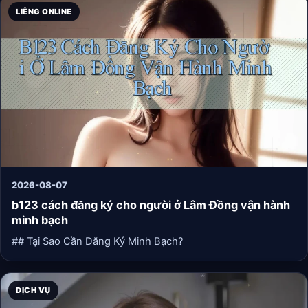
LIÊNG ONLINE
2026-08-07
b123 cách đăng ký cho người ở Lâm Đồng vận hành
minh bạch
## Tại Sao Cần Đăng Ký Minh Bạch?
DỊCH VỤ