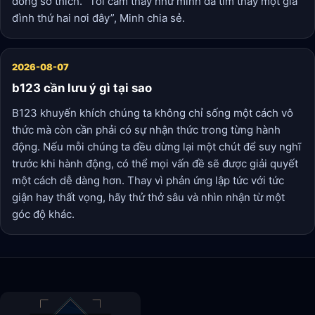
đồng sở thích. “Tôi cảm thấy như mình đã tìm thấy một gia
đình thứ hai nơi đây”, Minh chia sẻ.
2026-08-07
b123 cần lưu ý gì tại sao
B123 khuyến khích chúng ta không chỉ sống một cách vô
thức mà còn cần phải có sự nhận thức trong từng hành
động. Nếu mỗi chúng ta đều dừng lại một chút để suy nghĩ
trước khi hành động, có thể mọi vấn đề sẽ được giải quyết
một cách dễ dàng hơn. Thay vì phản ứng lập tức với tức
giận hay thất vọng, hãy thử thở sâu và nhìn nhận từ một
góc độ khác.