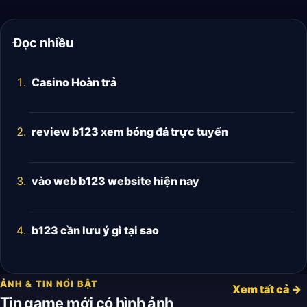
Đọc nhiều
Casino Hoàn trả
review b123 xem bóng đá trực tuyến
vào web b123 website hiện nay
b123 cần lưu ý gì tại sao
ẢNH & TIN NỔI BẬT
Xem tất cả →
Tin game mới có hình ảnh