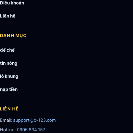
Điều khoản
Liên hệ
DANH MỤC
đế chế
tin nóng
lô khung
nạp tiền
LIÊN HỆ
Email:
support@b-123.com
Hotline:
0906 834 157