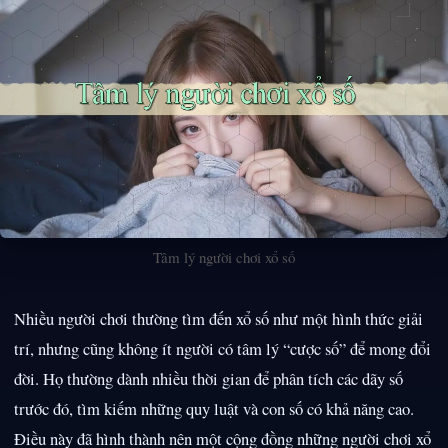
Tâm lý người chơi xổ số
Nhiều người chơi thường tìm đến xổ số như một hình thức giải
trí, nhưng cũng không ít người có tâm lý “cược số” để mong đổi
đời. Họ thường dành nhiều thời gian để phân tích các dãy số
trước đó, tìm kiếm những quy luật và con số có khả năng cao.
Điều này đã hình thành nên một cộng đồng những người chơi xổ