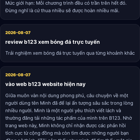
Mức giới hạn: Mỗi chương trình đều có trần trên hết đó.
Đừng nghĩ là cứ thua nhiều sẽ được hoàn nhiều mãi.
2026-08-07
review b123 xem bóng đá trực tuyến
Trải nghiệm xem bóng đá trực tuyến qua từng khoảnh khắc
2026-08-07
vào web b123 website hiện nay
Giữa muôn vàn nội dung phong phú, câu chuyện về một
người dùng tên Minh đã để lại ấn tượng sâu sắc trong lòng
nhiều người. Minh là một người yêu thích viết lách và
thường đăng tải những tác phẩm của mình trên B123. Nhờ
trang web này, Minh không chỉ nhận được các phản hồi
tích cực từ cộng đồng mà còn tìm được những người bạn