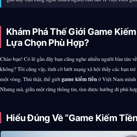
Khám Phá Thế Giới Game Kiếm T
Lựa Chọn Phù Hợp?
Chào bạn! Có lẽ gần đây bạn cũng nghe nhiều người bàn tán về
không? Tôi cũng vậy, tình cờ lướt mạng xã hội thấy các bạn trẻ
game kiếm tiền
một vòng. Thú thật, thế giới
ở Việt Nam mình gi
Nhưng mà, giữa một rừng thông tin, tìm được hướng đi phù hợp 
Hiểu Đúng Về “Game Kiếm Tiền”