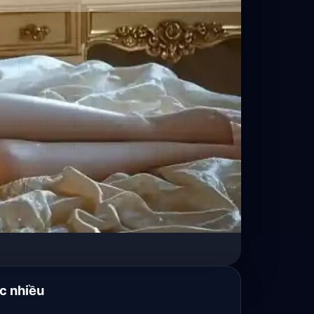
c nhiều