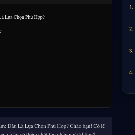
Là Lựa Chọn Phù Hợp?
c
m: Đâu Là Lựa Chọn Phù Hợp? Chào bạn! Có lẽ
me mà lại có thêm chút thu nhập phải không?