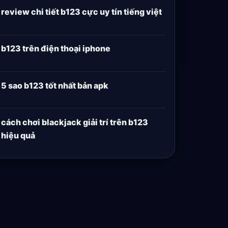
review chi tiết b123 cực uy tín tiếng việt
b123 trên điện thoại iphone
5 sao b123 tốt nhất bản apk
cách chơi blackjack giải trí trên b123
hiệu quả