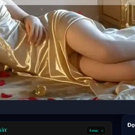
Đọ
 NÀY
4 mục
▾