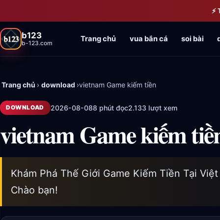
Bỏ qua đến nội dung chính
⚡ 
b123
Trang chủ
vua bắn cá
soi bài
b-123.com
Trang chủ
›
download
›
vietnam Game kiếm tiền
2026-08-08
8 phút đọc
2.133 lượt xem
DOWNLOAD
vietnam Game kiếm tiề
Khám Phá Thế Giới Game Kiếm Tiền Tại Việ
Chào bạn!