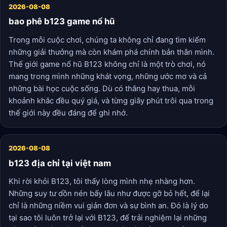
2026-08-08
bao phê b123 game nổ hũ
Trong mỗi cuộc chơi, chúng ta không chỉ đang tìm kiếm
những giải thưởng mà còn khám phá chính bản thân mình.
Thế giới game nổ hũ B123 không chỉ là một trò chơi, nó
mang trong mình những khát vọng, những ước mơ và cả
những bài học cuộc sống. Dù có thắng hay thua, mỗi
khoảnh khắc đều quý giá, và từng giây phút trôi qua trong
thế giới này đều đáng để ghi nhớ.
2026-08-08
b123 địa chỉ tại việt nam
Khi rời khỏi B123, tôi thấy lòng mình nhẹ nhàng hơn.
Những suy tư dồn nén bấy lâu như được gỡ bỏ hết, để lại
chỉ là những niềm vui giản đơn và sự bình an. Đó là lý do
tại sao tôi luôn trở lại với B123, để trải nghiệm lại những