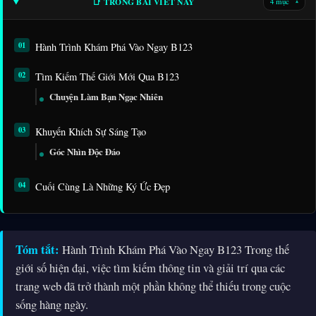
📑 TRONG BÀI VIẾT NÀY
4 mục
▾
Hành Trình Khám Phá Vào Ngay B123
Tìm Kiếm Thế Giới Mới Qua B123
Chuyện Làm Bạn Ngạc Nhiên
Khuyến Khích Sự Sáng Tạo
Góc Nhìn Độc Đáo
Cuối Cùng Là Những Ký Ức Đẹp
Tóm tắt:
Hành Trình Khám Phá Vào Ngay B123 Trong thế
giới số hiện đại, việc tìm kiếm thông tin và giải trí qua các
trang web đã trở thành một phần không thể thiếu trong cuộc
sống hàng ngày.