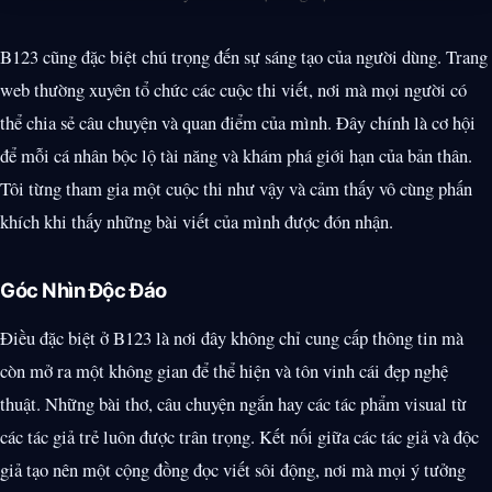
B123 cũng đặc biệt chú trọng đến sự sáng tạo của người dùng. Trang
web thường xuyên tổ chức các cuộc thi viết, nơi mà mọi người có
thể chia sẻ câu chuyện và quan điểm của mình. Đây chính là cơ hội
để mỗi cá nhân bộc lộ tài năng và khám phá giới hạn của bản thân.
Tôi từng tham gia một cuộc thi như vậy và cảm thấy vô cùng phấn
khích khi thấy những bài viết của mình được đón nhận.
Góc Nhìn Độc Đáo
Điều đặc biệt ở B123 là nơi đây không chỉ cung cấp thông tin mà
còn mở ra một không gian để thể hiện và tôn vinh cái đẹp nghệ
thuật. Những bài thơ, câu chuyện ngắn hay các tác phẩm visual từ
các tác giả trẻ luôn được trân trọng. Kết nối giữa các tác giả và độc
giả tạo nên một cộng đồng đọc viết sôi động, nơi mà mọi ý tưởng