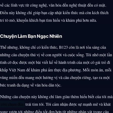
về các lĩnh vực từ công nghệ, văn hóa đến nghệ thuật đều có mặt.
Điều này không chỉ giúp bạn cập nhật kiến thức mà còn kích thích
trí tò mò, khuyến khích bạn tìm hiểu và khám phá hơn nữa.
Chuyện Làm Bạn Ngạc Nhiên
Thế nhưng, không chỉ có kiến thức, B123 còn là nơi tỏa sáng của
những câu chuyện thú vị về con người và cuộc sống. Tôi nhớ một lần
tình cờ đọc được một bài viết kể về hành trình của một cô gái trẻ đi
khắp Việt Nam để khám phá ẩm thực địa phương. Mỗi món ăn, mỗi
vùng miền đều mang một hương vị và câu chuyện riêng, tạo ra một
bức tranh đa dạng về văn hóa dân tộc.
Những câu chuyện này không chỉ làm giàu thêm hiểu biết của tôi mà
còn chạm đến
trái tim tôi. Tôi cảm nhận được sự mạnh mẽ và khát
vọng vươn tới những điều tốt đẹp hơn từ những nhân vật trong câu