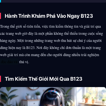
Hành Trình Khám Phá Vào Ngay B123
Trong thế giới số tiên tiến, việc tìm kiếm thông tin và giải trí qua
các trang web giờ đây là một phần không thể thiếu trong cuộc sống
hàng ngày. Một trong những trang web thu hút sự chú ý của người
dùng hiện nay là B123. Nơi đây không chỉ đơn thuần là một trang
web giải trí mà còn mang đến cho người dùng nhiều trải nghiệm
độc đáo và
thú vị.
Tìm Kiếm Thế Giới Mới Qua B123