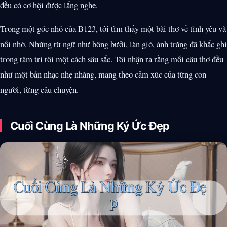
đều có cơ hội được lắng nghe.
Trong một góc nhỏ của B123, tôi tìm thấy một bài thơ về tình yêu và
nỗi nhớ. Những từ ngữ như bông bưởi, làn gió, ánh trăng đã khắc ghi
trong tâm trí tôi một cách sâu sắc. Tôi nhận ra rằng mỗi câu thơ đều
như một bản nhạc nhẹ nhàng, mang theo cảm xúc của từng con
người, từng câu chuyện.
Cuối Cùng Là Những Ký Ức Đẹp