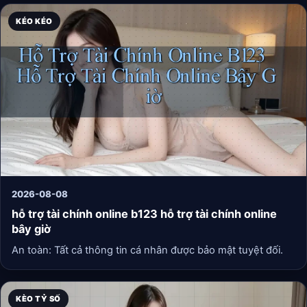
KÉO KÉO
2026-08-08
hỗ trợ tài chính online b123 hỗ trợ tài chính online
bây giờ
An toàn: Tất cả thông tin cá nhân được bảo mật tuyệt đối.
KÈO TỶ SỐ