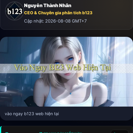
Nguyễn Thành Nhân
CEO & Chuyên gia phân tích b123
Cập nhật:
2026-08-08
GMT+7
vào ngay b123 web hiện tại