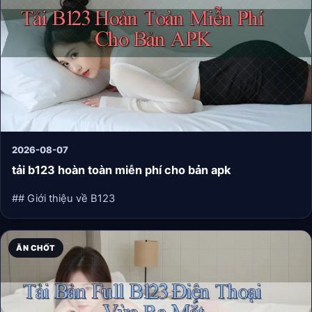
2026-08-07
tải b123 hoàn toàn miễn phí cho bản apk
## Giới thiệu về B123
ĂN CHỐT