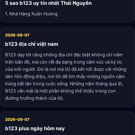
5 sao b123 uy tín nhất Thái Nguyên
1. Nhà Hàng Xuân Hương
2026-08-07
b123 địa chỉ việt nam
B123 dạy tôi rằng những địa chỉ đặc biệt không chỉ nằm
trên bản đồ, mà còn rất đa dạng trong cảm xúc và ký ức
của mỗi người. Đó là nơi mà tôi đã kết nối được với những
tâm hồn đồng điệu, nơi tôi đã tìm thấy những nguồn cảm
hứng bất tận trong cuộc sống. Những năm tháng qua đi,
B123 vẫn mãi là một phần không thể thiếu trong con
đường trưởng thành của tôi.
2026-08-07
b123 plus ngày hôm nay