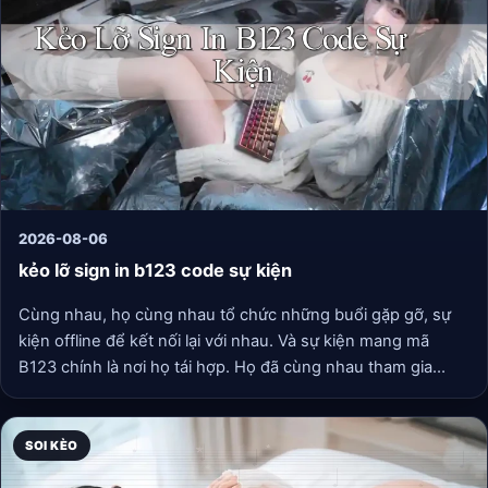
2026-08-06
kẻo lỡ sign in b123 code sự kiện
Cùng nhau, họ cùng nhau tổ chức những buổi gặp gỡ, sự
kiện offline để kết nối lại với nhau. Và sự kiện mang mã
B123 chính là nơi họ tái hợp. Họ đã cùng nhau tham gia
những trò chơi, thảo luận về công nghệ tương lai, và nhiều
hơn nữa. Đêm hôm đó, khi ánh đèn lại chớp sáng, Minh cảm
nhận được niềm vui và sự ấm áp của tình bạn trở lại trong
SOI KÈO
cuộc sống của mình.