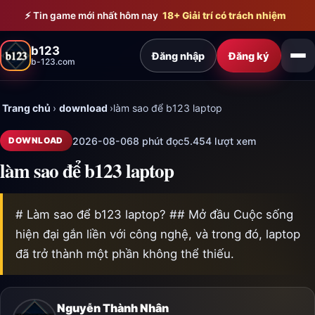
Bỏ qua đến nội dung chính
⚡ Tin game mới nhất hôm nay
18+ Giải trí có trách nhiệm
b123
Đăng nhập
Đăng ký
b-123.com
Trang chủ
›
download
›
làm sao để b123 laptop
2026-08-06
8 phút đọc
5.454 lượt xem
DOWNLOAD
làm sao để b123 laptop
# Làm sao để b123 laptop? ## Mở đầu Cuộc sống
hiện đại gắn liền với công nghệ, và trong đó, laptop
đã trở thành một phần không thể thiếu.
Nguyễn Thành Nhân