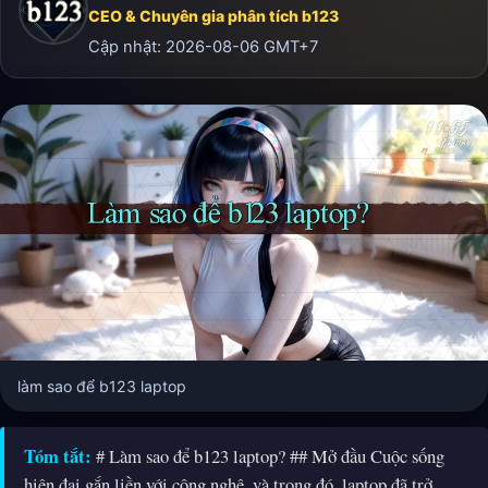
CEO & Chuyên gia phân tích b123
Cập nhật:
2026-08-06
GMT+7
làm sao để b123 laptop
Tóm tắt:
# Làm sao để b123 laptop? ## Mở đầu Cuộc sống
hiện đại gắn liền với công nghệ, và trong đó, laptop đã trở