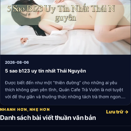
2026-08-06
5 sao b123 uy tín nhất Thái Nguyên
Được biết đến như một “thiên đường” cho những ai yêu
thích không gian yên tĩnh, Quán Cafe Trà Vườn là nơi tuyệt
vời để thư giãn và thưởng thức những tách trà thơm ngon.
Những chiếc ghế gỗ cổ điển cùng với những chậu cây xanh
NHANH HƠN, NHẸ HƠN
mát tạo nên bầu không khí dễ chịu, giúp tâm hồn lắng đọng
Lưu trữ →
Danh sách bài viết thuần văn bản
hơn. Đây cũng là địa điểm lý tưởng cho những ai thích viết
lách hay đơn giản là ngồi ngắm dòng người trôi qua.