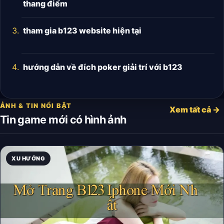
thang điểm
tham gia b123 website hiện tại
hướng dẫn về đích poker giải trí với b123
ẢNH & TIN NỔI BẬT
Xem tất cả →
Tin game mới có hình ảnh
XU HƯỚNG