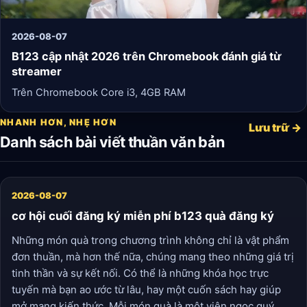
2026-08-07
B123 cập nhật 2026 trên Chromebook đánh giá từ
streamer
Trên Chromebook Core i3, 4GB RAM
NHANH HƠN, NHẸ HƠN
Lưu trữ →
Danh sách bài viết thuần văn bản
2026-08-07
cơ hội cuối đăng ký miễn phí b123 quà đăng ký
Những món quà trong chương trình không chỉ là vật phẩm
đơn thuần, mà hơn thế nữa, chúng mang theo những giá trị
tinh thần và sự kết nối. Có thể là những khóa học trực
tuyến mà bạn ao ước từ lâu, hay một cuốn sách hay giúp
mở mang kiến thức. Mỗi món quà là một viên ngọc quý,