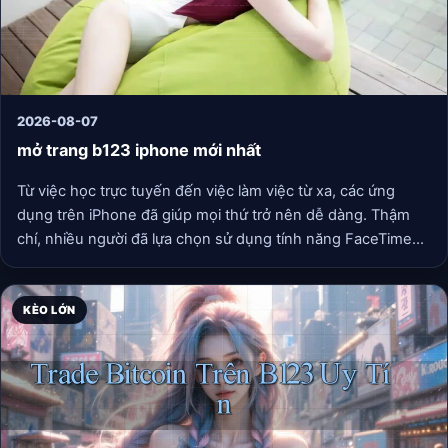
2026-08-07
mở trang b123 iphone mới nhất
Từ việc học trực tuyến đến việc làm việc từ xa, các ứng
dụng trên iPhone đã giúp mọi thứ trở nên dễ dàng. Thậm
chí, nhiều người đã lựa chọn sử dụng tính năng FaceTime
để giữ liên lạc với người thân trong mùa dịch bệnh. Những
khoảnh khắc được ghi lại khiến mọi người không còn cảm
thấy đơn độc giữa những khó khăn.
KÈO LỚN