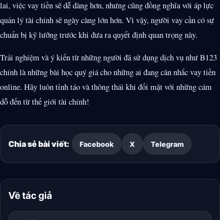
lai, việc vay tiền sẽ dễ dàng hơn, nhưng cũng đồng nghĩa với áp lực
quản lý tài chính sẽ ngày càng lớn hơn. Vì vậy, người vay cần có sự
chuẩn bị kỹ lưỡng trước khi đưa ra quyết định quan trọng này.
Trải nghiệm và ý kiến từ những người đã sử dụng dịch vụ như B123
chính là những bài học quý giá cho những ai đang cân nhắc vay tiền
online. Hãy luôn tỉnh táo và thông thái khi đối mặt với những cám
dỗ đến từ thế giới tài chính!
Chia sẻ bài viết:
Facebook
X
Telegram
Về tác giả