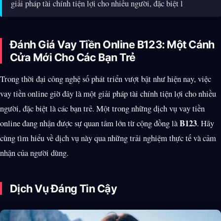
giải pháp tài chính tiện lợi cho nhiều người, đặc biệt l
Đánh Giá Vay Tiền Online B123: Một Cánh
Cửa Mới Cho Các Bạn Trẻ
Trong thời đại công nghệ số phát triển vượt bật như hiện nay, việc
vay tiền online giờ đây là một giải pháp tài chính tiện lợi cho nhiều
người, đặc biệt là các bạn trẻ. Một trong những dịch vụ vay tiền
B123
online đang nhận được sự quan tâm lớn từ cộng đồng là
. Hãy
cùng tìm hiểu về dịch vụ này qua những trải nghiệm thực tế và cảm
nhận của người dùng.
Dịch Vụ Đáng Tin Cậy