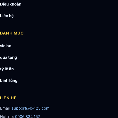
Điều khoản
Liên hệ
DANH MỤC
sic bo
quà tặng
tỷ lệ ăn
binh lủng
LIÊN HỆ
Email:
support@b-123.com
Hotline:
0906 834 157