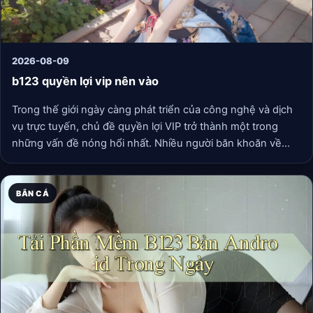
2026-08-09
b123 quyền lợi vip nên vào
Trong thế giới ngày càng phát triển của công nghệ và dịch
vụ trực tuyến, chủ đề quyền lợi VIP trở thành một trong
những vấn đề nóng hổi nhất. Nhiều người băn khoăn về
việc liệu có nên đầu tư vào các dịch vụ với mức phí cao hay
không, và B123 là một trong những cái tên nổi bật trong
lĩnh vực này.
BẮN CÁ