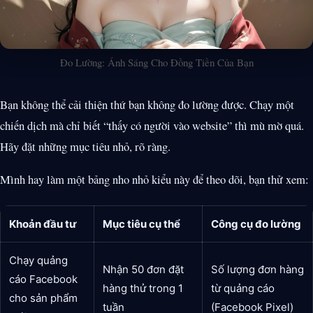
Đo Lường: Ánh Sáng Cho Đồng Tiền Của Bạn
Bạn không thể cải thiện thứ bạn không đo lường được. Chạy một
chiến dịch mà chỉ biết “thấy có người vào website” thì mù mờ quá.
Hãy đặt những mục tiêu nhỏ, rõ ràng.
Mình hay làm một bảng nho nhỏ kiểu này để theo dõi, bạn thử xem:
Khoản đầu tư
Mục tiêu cụ thể
Công cụ đo lường
Chạy quảng
Nhận 50 đơn đặt
Số lượng đơn hàng
cáo Facebook
hàng thử trong 1
từ quảng cáo
cho sản phẩm
tuần
(Facebook Pixel)