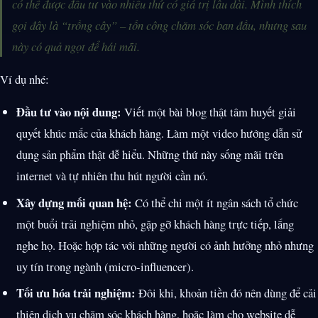
có thể được đầu tư vào nhiều thứ có giá trị lâu dài. Mình thích
gọi đây là “trồng cây” – tốn công chăm sóc ban đầu, nhưng sau
này có quả ngọt để hái mãi.
Ví dụ nhé:
Đầu tư vào nội dung:
Viết một bài blog thật tâm huyết giải
quyết khúc mắc của khách hàng. Làm một video hướng dẫn sử
dụng sản phẩm thật dễ hiểu. Những thứ này sống mãi trên
internet và tự nhiên thu hút người cần nó.
Xây dựng mối quan hệ:
Có thể chi một ít ngân sách tổ chức
một buổi trải nghiệm nhỏ, gặp gỡ khách hàng trực tiếp, lắng
nghe họ. Hoặc hợp tác với những người có ảnh hưởng nhỏ nhưng
uy tín trong ngành (micro-influencer).
Tối ưu hóa trải nghiệm:
Đôi khi, khoản tiền đó nên dùng để cải
thiện dịch vụ chăm sóc khách hàng, hoặc làm cho website dễ