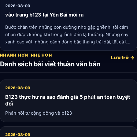
2026-08-09
vào trang b123 tại Yên Bái mới ra
Bước chân trên những con đường nhỏ gập ghềnh, tôi cảm
nhận được không khí trong lành đến lạ thường. Những cây
xanh cao vút, những cánh đồng bậc thang trải dài, tất cả tạo
nên một bức tranh tuyệt đẹp. Nơi đây, những tiếng chim hót
NHANH HƠN, NHẸ HƠN
líu lo vang vọng trong không gian yên tĩnh, khiến tôi nhận
Lưu trữ →
Danh sách bài viết thuần văn bản
thấy bình yên hơn bao giờ hết.
2026-08-09
B123 thực hư ra sao đánh giá 5 phút an toàn tuyệt
đối
Phản hồi từ cộng đồng về b123
2026-08-09