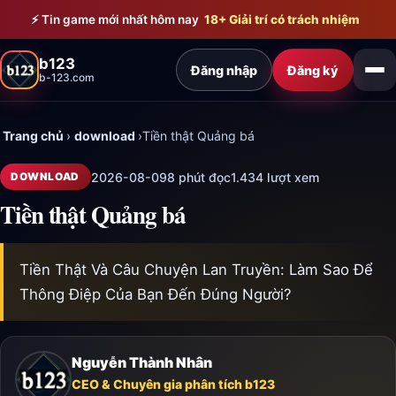
Bỏ qua đến nội dung chính
⚡ Tin game mới nhất hôm nay
18+ Giải trí có trách nhiệm
b123
Đăng nhập
Đăng ký
b-123.com
Trang chủ
›
download
›
Tiền thật Quảng bá
2026-08-09
8 phút đọc
1.434 lượt xem
DOWNLOAD
Tiền thật Quảng bá
Tiền Thật Và Câu Chuyện Lan Truyền: Làm Sao Để
Thông Điệp Của Bạn Đến Đúng Người?
Nguyễn Thành Nhân
CEO & Chuyên gia phân tích b123