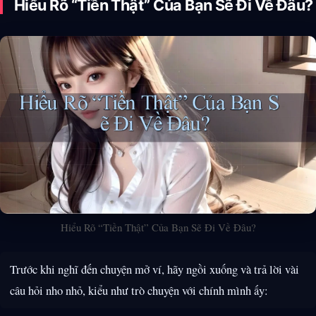
Hiểu Rõ “Tiền Thật” Của Bạn Sẽ Đi Về Đâu?
Hiểu Rõ “Tiền Thật” Của Bạn Sẽ Đi Về Đâu?
Trước khi nghĩ đến chuyện mở ví, hãy ngồi xuống và trả lời vài
câu hỏi nho nhỏ, kiểu như trò chuyện với chính mình ấy: