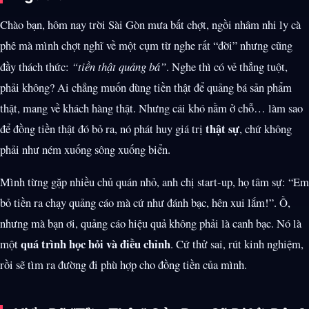
Chào bạn, hôm nay trời Sài Gòn mưa bất chợt, ngồi nhâm nhi ly cà
phê mà mình chợt nghĩ về một cụm từ nghe rất “đời” nhưng cũng
đầy thách thức:
“tiền thật quảng bá”
. Nghe thì có vẻ thẳng tuột,
phải không? Ai chẳng muốn dùng tiền thật để quảng bá sản phẩm
thật, mang về khách hàng thật. Nhưng cái khó nằm ở chỗ… làm sao
thật sự
để đồng tiền thật đó bỏ ra, nó phát huy giá trị
, chứ không
phải như ném xuống sông xuống biển.
Mình từng gặp nhiều chủ quán nhỏ, anh chị start-up, họ tâm sự: “Em
bỏ tiền ra chạy quảng cáo mà cứ như đánh bạc, hên xui lắm!”. Ồ,
nhưng mà bạn ơi, quảng cáo hiệu quả không phải là canh bạc. Nó là
quá trình học hỏi và điều chỉnh
một
. Cứ thử sai, rút kinh nghiệm,
rồi sẽ tìm ra đường đi phù hợp cho đồng tiền của mình.