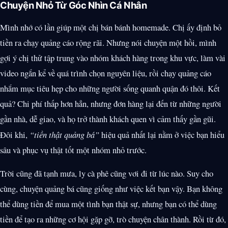
Chuyện Nhỏ Từ Góc Nhìn Cá Nhân
Mình nhớ có lần giúp một chị bán bánh homemade. Chị ấy định bỏ
tiền ra chạy quảng cáo rộng rãi. Nhưng nói chuyện một hồi, mình
gợi ý chị thử tập trung vào nhóm khách hàng trong khu vực, làm vài
video ngắn kể về quá trình chọn nguyên liệu, rồi chạy quảng cáo
nhắm mục tiêu hẹp cho những người sống quanh quận đó thôi. Kết
quả? Chi phí thấp hơn hẳn, nhưng đơn hàng lại đến từ những người
gần nhà, dễ giao, và họ trở thành khách quen vì cảm thấy gần gũi.
Đôi khi,
“tiền thật quảng bá”
hiệu quả nhất lại nằm ở việc bạn hiểu
sâu và phục vụ thật tốt một nhóm nhỏ trước.
Trời cũng đã tạnh mưa, ly cà phê cũng vơi đi từ lúc nào. Suy cho
cùng, chuyện quảng bá cũng giống như việc kết bạn vậy. Bạn không
thể dùng tiền để mua một tình bạn thật sự, nhưng bạn có thể dùng
tiền để tạo ra những cơ hội gặp gỡ, trò chuyện chân thành. Rồi từ đó,