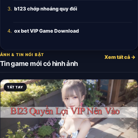
b123 chớp nhoáng quy đổi
ox bet VIP Game Download
ẢNH & TIN NỔI BẬT
Xem tất cả →
Tin game mới có hình ảnh
TẤT TAY