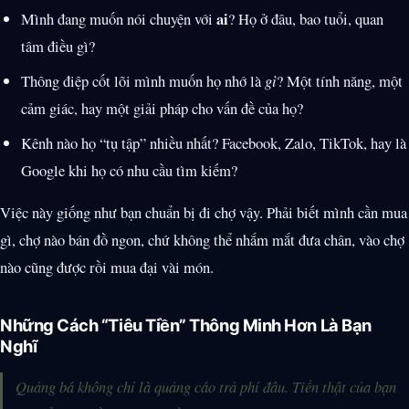
ai
Mình đang muốn nói chuyện với
? Họ ở đâu, bao tuổi, quan
tâm điều gì?
Thông điệp cốt lõi mình muốn họ nhớ là
gì
? Một tính năng, một
cảm giác, hay một giải pháp cho vấn đề của họ?
Kênh nào họ “tụ tập” nhiều nhất? Facebook, Zalo, TikTok, hay là
Google khi họ có nhu cầu tìm kiếm?
Việc này giống như bạn chuẩn bị đi chợ vậy. Phải biết mình cần mua
gì, chợ nào bán đồ ngon, chứ không thể nhắm mắt đưa chân, vào chợ
nào cũng được rồi mua đại vài món.
Những Cách “Tiêu Tiền” Thông Minh Hơn Là Bạn
Nghĩ
Quảng bá không chỉ là quảng cáo trả phí đâu. Tiền thật của bạn