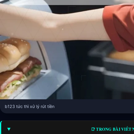
b123 tức thì xử lý rút tiền
📑 TRONG BÀI VIẾT