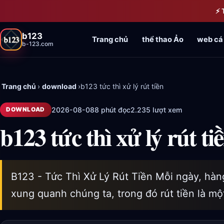
Bỏ qua đến nội dung chính
⚡ 
b123
Trang chủ
thể thao Ảo
web cá
b-123.com
Trang chủ
›
download
›
b123 tức thì xử lý rút tiền
2026-08-08
8 phút đọc
2.235 lượt xem
DOWNLOAD
b123 tức thì xử lý rút ti
B123 - Tức Thì Xử Lý Rút Tiền Mỗi ngày, hàng 
xung quanh chúng ta, trong đó rút tiền là mộ