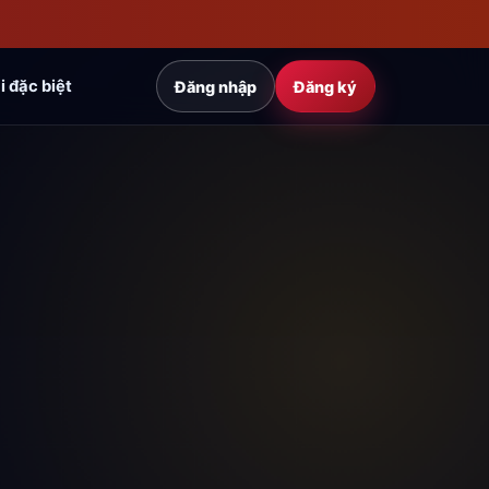
i đặc biệt
Đăng nhập
Đăng ký