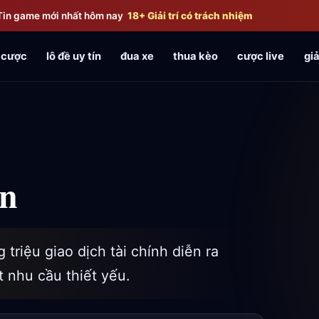
Tin game mới nhất hôm nay
18+ Giải trí có trách nhiệm
 cược
lô đề uy tín
đua xe
thua kèo
cược live
giả
ền
triệu giao dịch tài chính diễn ra
t nhu cầu thiết yếu.