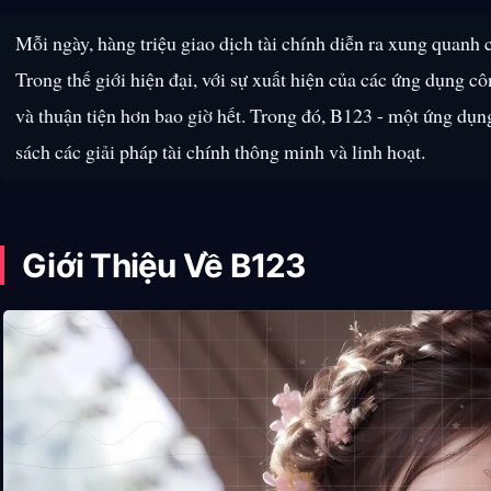
Mỗi ngày, hàng triệu giao dịch tài chính diễn ra xung quanh ch
Trong thế giới hiện đại, với sự xuất hiện của các ứng dụng cô
và thuận tiện hơn bao giờ hết. Trong đó, B123 - một ứng dụ
sách các giải pháp tài chính thông minh và linh hoạt.
Giới Thiệu Về B123