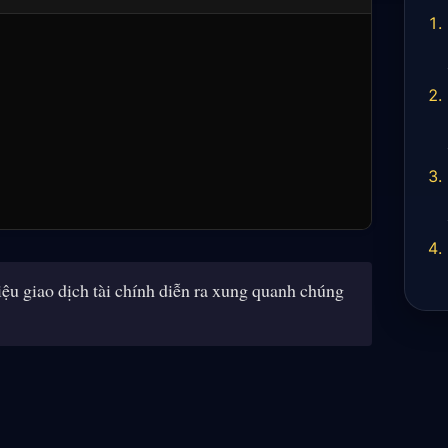
ệu giao dịch tài chính diễn ra xung quanh chúng