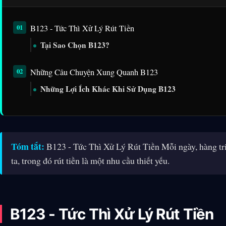
B123 - Tức Thì Xử Lý Rút Tiền
Tại Sao Chọn B123?
Những Câu Chuyện Xung Quanh B123
Những Lợi Ích Khác Khi Sử Dụng B123
Tóm tắt:
B123 - Tức Thì Xử Lý Rút Tiền Mỗi ngày, hàng tri
ta, trong đó rút tiền là một nhu cầu thiết yếu.
B123 - Tức Thì Xử Lý Rút Tiền