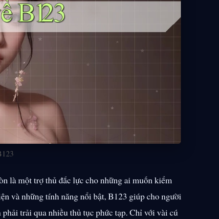
B123
òn là một trợ thủ đắc lực cho những ai muốn kiểm
hiện và những tính năng nổi bật, B123 giúp cho người
phải trải qua nhiều thủ tục phức tạp. Chỉ với vài cú