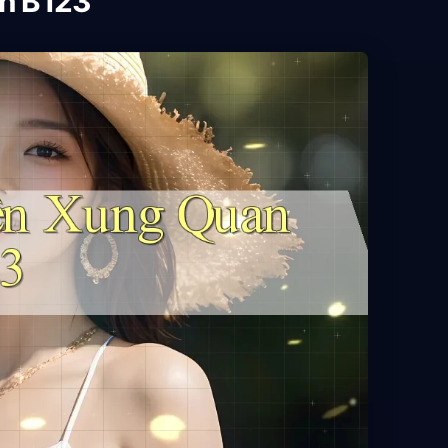
h B123