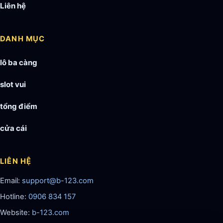
Liên hệ
DANH MỤC
lô ba càng
slot vui
tổng điểm
cửa cái
LIÊN HỆ
Email:
support@b-123.com
Hotline:
0906 834 157
Website:
b-123.com