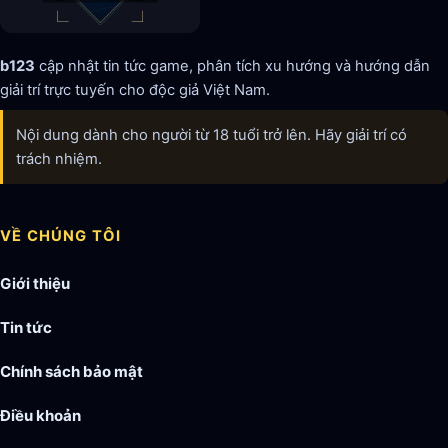
b123
cập nhật tin tức game, phân tích xu hướng và hướng dẫn
giải trí trực tuyến cho độc giả Việt Nam.
Nội dung dành cho người từ 18 tuổi trở lên. Hãy giải trí có
trách nhiệm.
VỀ CHÚNG TÔI
Giới thiệu
Tin tức
Chính sách bảo mật
Điều khoản