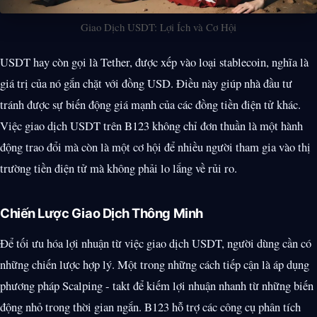
Giao Dịch USDT: Lợi Ích và Cơ Hội
USDT hay còn gọi là Tether, được xếp vào loại stablecoin, nghĩa là
giá trị của nó gắn chặt với đồng USD. Điều này giúp nhà đầu tư
tránh được sự biến động giá mạnh của các đồng tiền điện tử khác.
Việc giao dịch USDT trên B123 không chỉ đơn thuần là một hành
động trao đổi mà còn là một cơ hội để nhiều người tham gia vào thị
trường tiền điện tử mà không phải lo lắng về rủi ro.
Chiến Lược Giao Dịch Thông Minh
Để tối ưu hóa lợi nhuận từ việc giao dịch USDT, người dùng cần có
những chiến lược hợp lý. Một trong những cách tiếp cận là áp dụng
phương pháp Scalping - takt để kiếm lợi nhuận nhanh từ những biến
động nhỏ trong thời gian ngắn. B123 hỗ trợ các công cụ phân tích