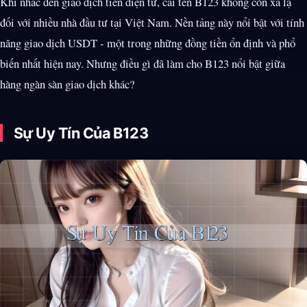
Khi nhắc đến giao dịch tiền điện tử, cái tên B123 không còn xa lạ
đối với nhiều nhà đầu tư tại Việt Nam. Nền tảng này nổi bật với tính
năng giao dịch USDT - một trong những đồng tiền ổn định và phổ
biến nhất hiện nay. Nhưng điều gì đã làm cho B123 nổi bật giữa
hàng ngàn sàn giao dịch khác?
Sự Uy Tín Của B123