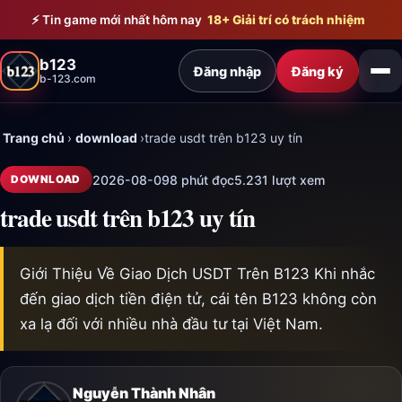
Bỏ qua đến nội dung chính
⚡ Tin game mới nhất hôm nay
18+ Giải trí có trách nhiệm
b123
Đăng nhập
Đăng ký
b-123.com
Trang chủ
›
download
›
trade usdt trên b123 uy tín
2026-08-09
8 phút đọc
5.231 lượt xem
DOWNLOAD
trade usdt trên b123 uy tín
Giới Thiệu Về Giao Dịch USDT Trên B123 Khi nhắc
đến giao dịch tiền điện tử, cái tên B123 không còn
xa lạ đối với nhiều nhà đầu tư tại Việt Nam.
Nguyễn Thành Nhân