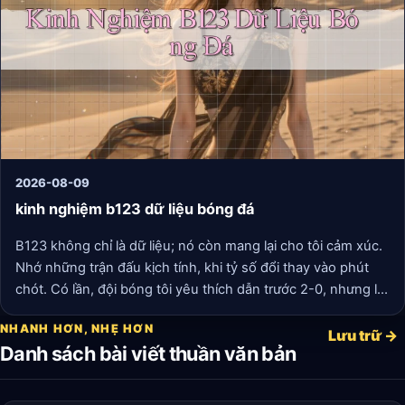
2026-08-09
kinh nghiệm b123 dữ liệu bóng đá
B123 không chỉ là dữ liệu; nó còn mang lại cho tôi cảm xúc.
Nhớ những trận đấu kịch tính, khi tỷ số đổi thay vào phút
chót. Có lần, đội bóng tôi yêu thích dẫn trước 2-0, nhưng lại
để đối thủ gỡ hòa 2-2. Những cơn sóng cảm xúc dâng trào,
NHANH HƠN, NHẸ HƠN
từ niềm vui tột đỉnh đến sự thất vọng tột cùng. Đó chính là
Lưu trữ →
Danh sách bài viết thuần văn bản
sức mạnh của bóng đá mà không dữ liệu nào có thể diễn tả
hết được.