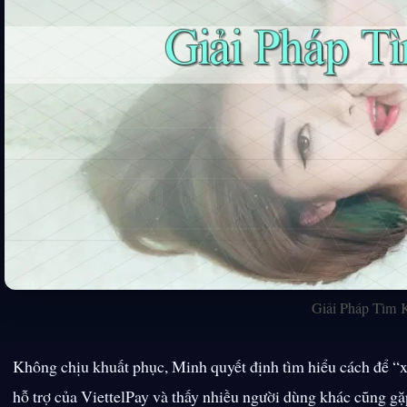
Giải Pháp Tìm 
Không chịu khuất phục, Minh quyết định tìm hiểu cách để “x
hỗ trợ của ViettelPay và thấy nhiều người dùng khác cũng gặ