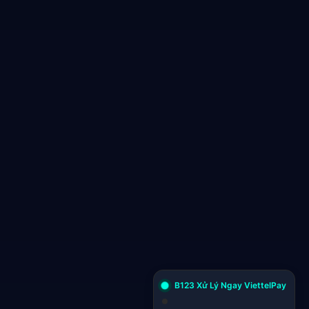
B123 Xử Lý Ngay ViettelPay