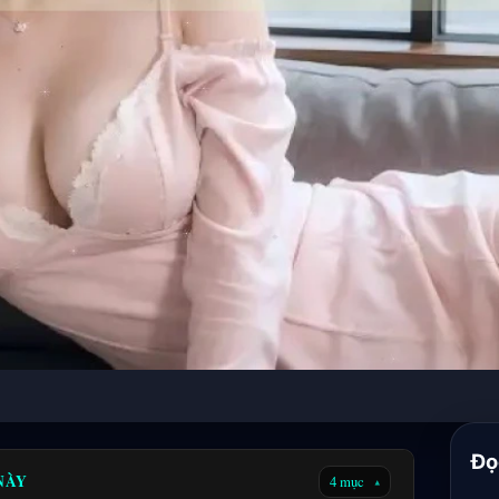
Đọ
 NÀY
4 mục
▾