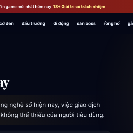
Tin game mới nhất hôm nay
18+ Giải trí có trách nhiệm
cờ đen
đấu trường
di động
săn boss
rồng hổ
gà
ay
ng nghệ số hiện nay, việc giao dịch
 không thể thiếu của người tiêu dùng.