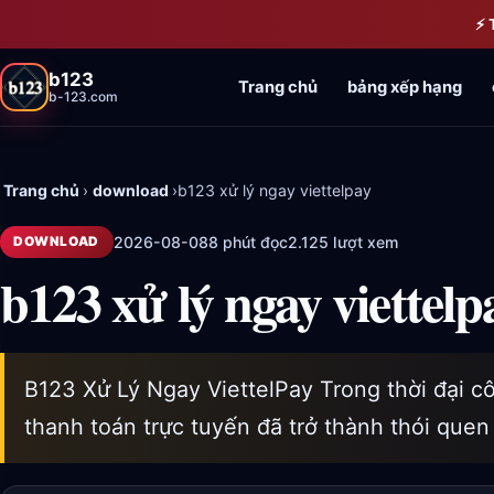
Bỏ qua đến nội dung chính
⚡ 
b123
Trang chủ
bảng xếp hạng
b-123.com
Trang chủ
›
download
›
b123 xử lý ngay viettelpay
2026-08-08
8 phút đọc
2.125 lượt xem
DOWNLOAD
b123 xử lý ngay viettelp
B123 Xử Lý Ngay ViettelPay Trong thời đại cô
thanh toán trực tuyến đã trở thành thói quen