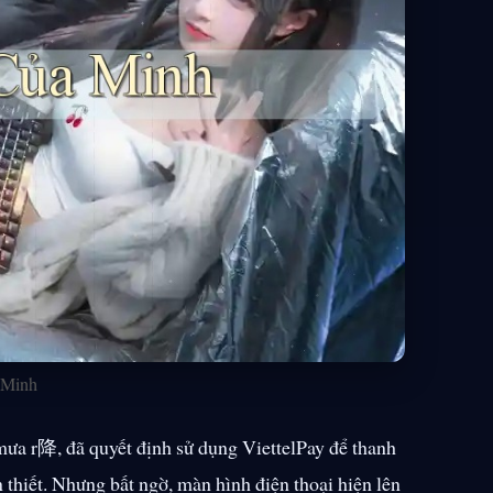
 Minh
 mưa r降, đã quyết định sử dụng ViettelPay để thanh
thiết. Nhưng bất ngờ, màn hình điện thoại hiện lên