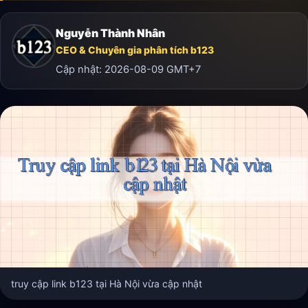
Nguyễn Thành Nhân
CEO & Chuyên gia phân tích b123
Cập nhật:
2026-08-09
GMT+7
truy cập link b123 tại Hà Nội vừa cập nhật