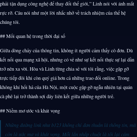
phải tận dụng công nghệ để thay đổi thế giới,” Linh nói với ánh mắt
rực rỡ. Câu nói như một lời nhắc nhở về trách nhiệm của thế hệ
chúng tôi.
## Mối quan hệ trong thời đại số
Giữa dòng chảy của thông tin, không ít người cảm thấy cô đơn. Dù
kết nối qua mạng xã hội, nhưng có vẻ như sự kết nối thực sự lại dần
trở nên xa vời. Hòa và Linh từng chia sẻ với tôi rằng, việc gặp gỡ
trực tiếp đôi khi còn quý giá hơn cả những trao đổi online. Trong
không khí hối hả của Hà Nội, một cuộc gặp gỡ ngẫu nhiên tại quán
cà phê lại trở thành sợi dây liên kết giữa những người trẻ.
## Niềm mơ ước và khát vọng
Những đường link như b123 không chỉ đơn thuần là thông tin, mà
còn là ước mơ và khát vọng. Mỗi lần nhấp chuột là tôi lại cảm