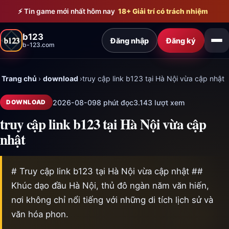
Bỏ qua đến nội dung chính
⚡ Tin game mới nhất hôm nay
18+ Giải trí có trách nhiệm
b123
Đăng nhập
Đăng ký
b-123.com
Trang chủ
›
download
›
truy cập link b123 tại Hà Nội vừa cập nhật
2026-08-09
8 phút đọc
3.143 lượt xem
DOWNLOAD
truy cập link b123 tại Hà Nội vừa cập
nhật
# Truy cập link b123 tại Hà Nội vừa cập nhật ##
Khúc dạo đầu Hà Nội, thủ đô ngàn năm văn hiến,
nơi không chỉ nổi tiếng với những di tích lịch sử và
văn hóa phon.