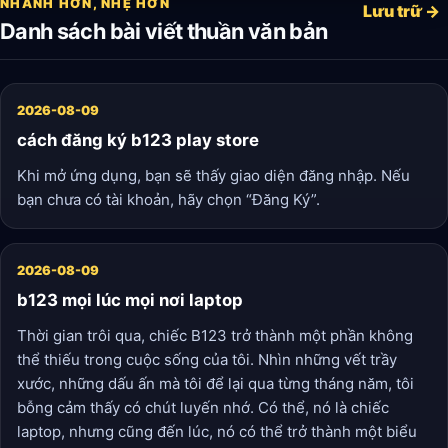
NHANH HƠN, NHẸ HƠN
cuối tuần.”
Lưu trữ →
Danh sách bài viết thuần văn bản
2026-08-09
cách đăng ký b123 play store
Khi mở ứng dụng, bạn sẽ thấy giao diện đăng nhập. Nếu
bạn chưa có tài khoản, hãy chọn “Đăng Ký”.
2026-08-09
b123 mọi lúc mọi nơi laptop
Thời gian trôi qua, chiếc B123 trở thành một phần không
thể thiếu trong cuộc sống của tôi. Nhìn những vết trầy
xước, những dấu ấn mà tôi để lại qua từng tháng năm, tôi
bỗng cảm thấy có chút luyến nhớ. Có thể, nó là chiếc
laptop, nhưng cũng đến lúc, nó có thể trở thành một biểu