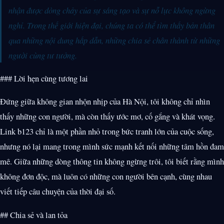
nhận được dòng chảy của sự sáng tạo và sự nỗ lực không ngừng
nghỉ. Trong thế giới hiện đại, chúng ta có thể tìm thấy bản thân
qua những nội dung hấp dẫn, những chia sẻ chân thành từ những
người cùng tư tưởng.
### Lời hẹn cùng tương lai
Đứng giữa không gian nhộn nhịp của Hà Nội, tôi không chỉ nhìn
thấy những con người, mà còn thấy ước mơ, cố gắng và khát vọng.
Link b123 chỉ là một phần nhỏ trong bức tranh lớn của cuộc sống,
nhưng nó lại mang trong mình sức mạnh kết nối những tâm hồn đam
mê. Giữa những dòng thông tin không ngừng trôi, tôi biết rằng mình
không đơn độc, mà luôn có những con người bên cạnh, cùng nhau
viết tiếp câu chuyện của thời đại số.
## Chia sẻ và lan tỏa