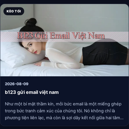
năng giao tiếp của mình. Chỉ sau một thời gian ngắn, Minh
không chỉ tìm được niềm đam mê trong công việc mà còn
KÈO TỐI
sáng tạo ra nhiều sản phẩm ứng dụng hữu ích, nhận được
sự đánh giá cao từ cấp trên.
2026-08-09
b123 gửi email việt nam
Như một bí mật thầm kín, mỗi bức email là một miếng ghép
trong bức tranh cảm xúc của chúng tôi. Nó không chỉ là
phương tiện liên lạc, mà còn là sợi dây kết nối giữa hai tâm
hồn. Dù khoảng cách địa lý có trắc trở, nhưng trái tim vẫn