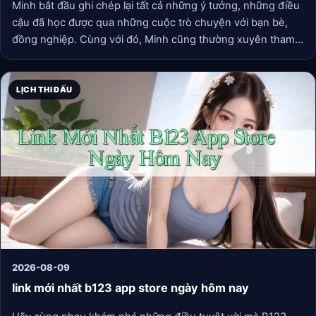
Minh bắt đầu ghi chép lại tất cả những ý tưởng, những điều
cậu đã học được qua những cuộc trò chuyện với bạn bè,
đồng nghiệp. Cùng với đó, Minh cũng thường xuyên tham
gia các buổi thảo luận nhóm và workshop để nâng cao khả
năng giao tiếp của mình. Chỉ sau một thời gian ngắn, Minh
không chỉ tìm được niềm đam mê trong công việc mà còn
LỊCH THI ĐẤU
sáng tạo ra nhiều sản phẩm ứng dụng hữu ích, nhận được
sự đánh giá cao từ cấp trên.
2026-08-09
link mới nhất b123 app store ngày hôm nay