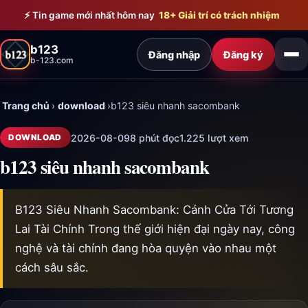
Bỏ qua đến nội dung chính
⚡ Tin game mới nhất hôm nay
18+ Giải trí có trách nhiệm
b123
Đăng nhập
Đăng ký
b-123.com
Trang chủ
›
download
›
b123 siêu nhanh sacombank
2026-08-09
8 phút đọc
1.225 lượt xem
DOWNLOAD
b123 siêu nhanh sacombank
B123 Siêu Nhanh Sacombank: Cánh Cửa Tới Tương
Lai Tài Chính Trong thế giới hiện đại ngày nay, công
nghệ và tài chính đang hòa quyện vào nhau một
cách sâu sắc.