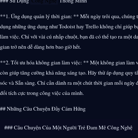
### Sử Dụng
Công Nghệ
Thông Minh
**1. Ứng dụng quản lý thời gian: ** Mỗi ngày trôi qua, chúng ta
dụng những ứng dụng như Todoist hay Trello không chỉ giúp bạ
làm việc. Chỉ với vài cú nhấp chuột, bạn đã có thể tạo ra một d
gian trở nên dễ dàng hơn bao giờ hết.
**2. Tối ưu hóa không gian làm việc: ** Một không gian làm v
còn giúp tăng cường khả năng sáng tạo. Hãy thử áp dụng quy tắ
sóc và Sẵn sàng. Chỉ cần dành ra một chút thời gian mỗi ngày 
đổi tích cực trong công việc của mình.
## Những Câu Chuyện Đầy Cảm Hứng
### Câu Chuyện Của Một Người Trẻ Đam Mê Công Nghệ