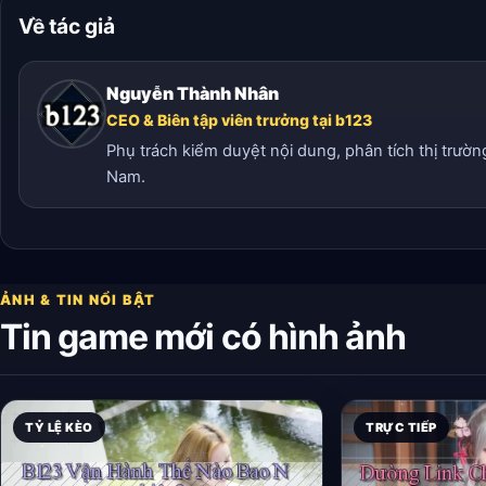
Về tác giả
Nguyễn Thành Nhân
CEO & Biên tập viên trưởng tại b123
Phụ trách kiểm duyệt nội dung, phân tích thị trườn
Nam.
ẢNH & TIN NỔI BẬT
Tin game mới có hình ảnh
TỶ LỆ KÈO
TRỰC TIẾP