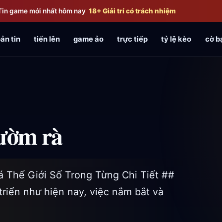
Tin game mới nhất hôm nay
18+ Giải trí có trách nhiệm
ản tin
tiến lên
game ảo
trực tiếp
tỷ lệ kèo
cờ b
rườm rà
Thế Giới Số Trong Từng Chi Tiết ##
triển như hiện nay, việc nắm bắt và