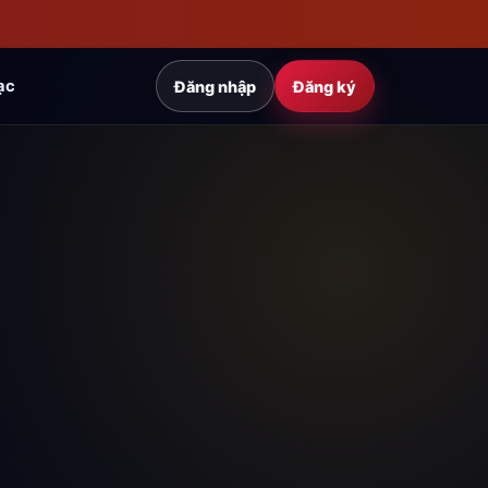
ạc
Đăng nhập
Đăng ký