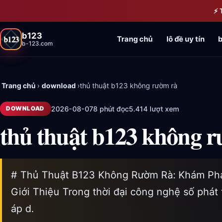
Bỏ qua đến nội dung chính
⚡ 
b123
Trang chủ
lô đề uy tín
b
b-123.com
Trang chủ
›
download
›
thủ thuật b123 không rườm rà
2026-08-07
8 phút đọc
5.414 lượt xem
DOWNLOAD
thủ thuật b123 không 
# Thủ Thuật B123 Không Rườm Rà: Khám Phá 
Giới Thiệu Trong thời đại công nghệ số phát 
áp d.