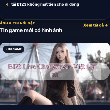
tải b123 không mất tiền cho di động
ẢNH & TIN NỔI BẬT
Xem tất cả →
Tin game mới có hình ảnh
KHU GAME