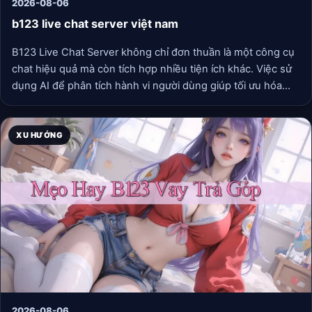
2026-08-06
b123 live chat server việt nam
B123 Live Chat Server không chỉ đơn thuần là một công cụ
chat hiệu quả mà còn tích hợp nhiều tiện ích khác. Việc sử
dụng AI để phân tích hành vi người dùng giúp tối ưu hóa
quá trình giao tiếp. Bên cạnh đó, B123 còn cung cấp các
báo cáo chi tiết về hiệu quả của từng cuộc trò chuyện, giúp
doanh nghiệp nắm bắt được tâm lý khách hàng một cách
XU HƯỚNG
chính xác.
2026-08-06