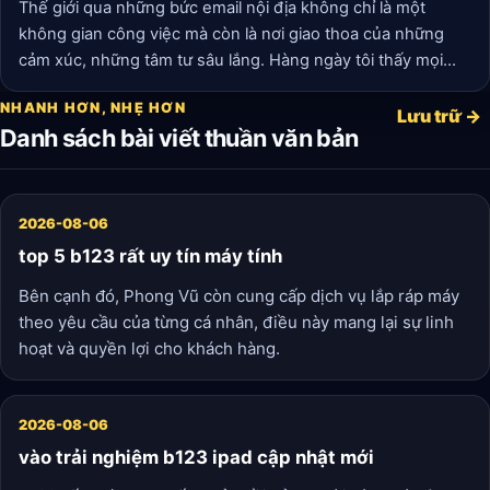
Thế giới qua những bức email nội địa không chỉ là một
không gian công việc mà còn là nơi giao thoa của những
cảm xúc, những tâm tư sâu lắng. Hàng ngày tôi thấy mọi
người bên cạnh mình không chỉ là những đồng nghiệp, mà
NHANH HƠN, NHẸ HƠN
còn trở thành những người bạn viết lên cuộc sống của nhau
Lưu trữ →
Danh sách bài viết thuần văn bản
qua những dòng chữ. Bởi vì, dù bận rộn đến đâu, chúng ta
vẫn luôn cần có nhau ở đây, trong từng bức email gửi đi mỗi
ngày.
2026-08-06
top 5 b123 rất uy tín máy tính
Bên cạnh đó, Phong Vũ còn cung cấp dịch vụ lắp ráp máy
theo yêu cầu của từng cá nhân, điều này mang lại sự linh
hoạt và quyền lợi cho khách hàng.
2026-08-06
vào trải nghiệm b123 ipad cập nhật mới