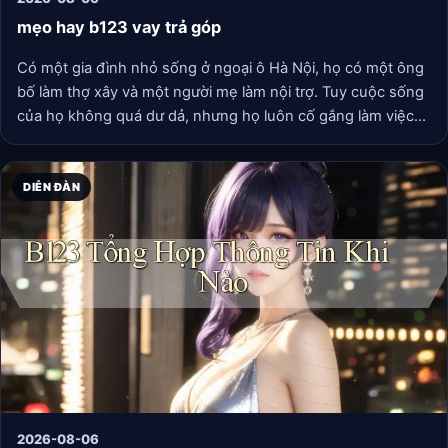
mẹo hay b123 vay trả góp
Có một gia đình nhỏ sống ở ngoại ô Hà Nội, họ có một ông
bố làm thợ xây và một người mẹ làm nội trợ. Tuy cuộc sống
của họ không quá dư dả, nhưng họ luôn cố gắng làm việc
để lo cho hai đứa con. Một ngày nọ, người mẹ nhận thấy
chiếc xe máy mà cả gia đình đang sử dụng đã quá cũ kỹ và
thường xuyên hỏng hóc, khiến họ gặp nhiều khó khăn
DIỄN ĐÀN
trong việc đi lại.
2026-08-06