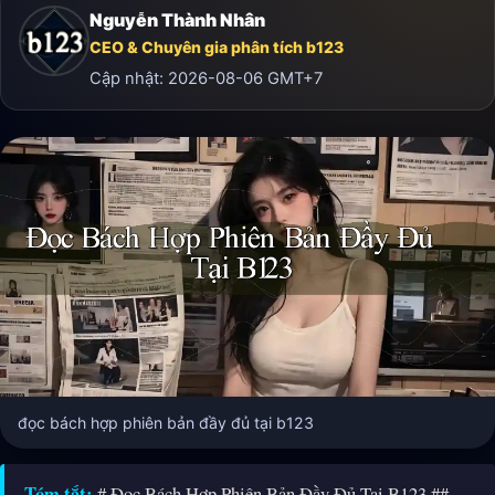
Nguyễn Thành Nhân
CEO & Chuyên gia phân tích b123
Cập nhật:
2026-08-06
GMT+7
đọc bách hợp phiên bản đầy đủ tại b123
Tóm tắt:
# Đọc Bách Hợp Phiên Bản Đầy Đủ Tại B123 ##