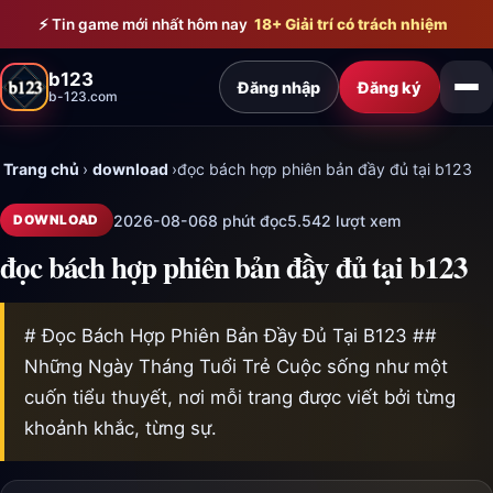
Bỏ qua đến nội dung chính
⚡ Tin game mới nhất hôm nay
18+ Giải trí có trách nhiệm
b123
Đăng nhập
Đăng ký
b-123.com
Trang chủ
›
download
›
đọc bách hợp phiên bản đầy đủ tại b123
2026-08-06
8 phút đọc
5.542 lượt xem
DOWNLOAD
đọc bách hợp phiên bản đầy đủ tại b123
# Đọc Bách Hợp Phiên Bản Đầy Đủ Tại B123 ##
Những Ngày Tháng Tuổi Trẻ Cuộc sống như một
cuốn tiểu thuyết, nơi mỗi trang được viết bởi từng
khoảnh khắc, từng sự.