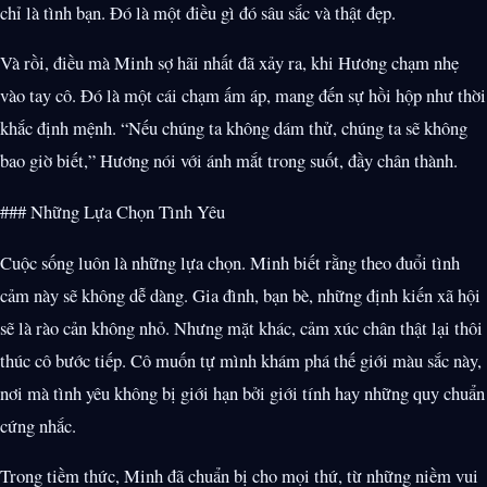
chỉ là tình bạn. Đó là một điều gì đó sâu sắc và thật đẹp.
Và rồi, điều mà Minh sợ hãi nhất đã xảy ra, khi Hương chạm nhẹ
vào tay cô. Đó là một cái chạm ấm áp, mang đến sự hồi hộp như thời
khắc định mệnh. “Nếu chúng ta không dám thử, chúng ta sẽ không
bao giờ biết,” Hương nói với ánh mắt trong suốt, đầy chân thành.
### Những Lựa Chọn Tình Yêu
Cuộc sống luôn là những lựa chọn. Minh biết rằng theo đuổi tình
cảm này sẽ không dễ dàng. Gia đình, bạn bè, những định kiến xã hội
sẽ là rào cản không nhỏ. Nhưng mặt khác, cảm xúc chân thật lại thôi
thúc cô bước tiếp. Cô muốn tự mình khám phá thế giới màu sắc này,
nơi mà tình yêu không bị giới hạn bởi giới tính hay những quy chuẩn
cứng nhắc.
Trong tiềm thức, Minh đã chuẩn bị cho mọi thứ, từ những niềm vui