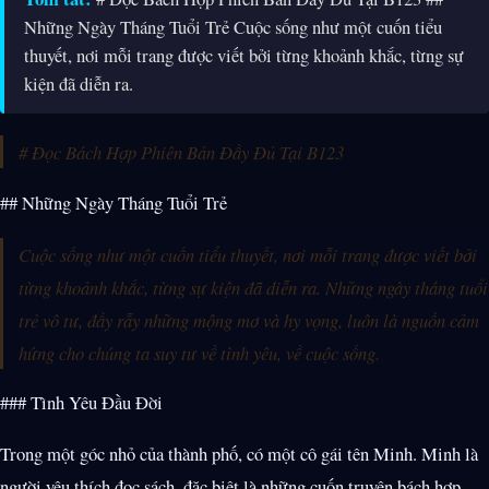
Những Ngày Tháng Tuổi Trẻ Cuộc sống như một cuốn tiểu
thuyết, nơi mỗi trang được viết bởi từng khoảnh khắc, từng sự
kiện đã diễn ra.
# Đọc Bách Hợp Phiên Bản Đầy Đủ Tại B123
## Những Ngày Tháng Tuổi Trẻ
Cuộc sống như một cuốn tiểu thuyết, nơi mỗi trang được viết bởi
từng khoảnh khắc, từng sự kiện đã diễn ra. Những ngày tháng tuổi
trẻ vô tư, đầy rẫy những mộng mơ và hy vọng, luôn là nguồn cảm
hứng cho chúng ta suy tư về tình yêu, về cuộc sống.
### Tình Yêu Đầu Đời
Trong một góc nhỏ của thành phố, có một cô gái tên Minh. Minh là
người yêu thích đọc sách, đặc biệt là những cuốn truyện bách hợp.