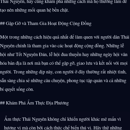
Thái Nguyên, hãy cùng khám phá những cách mà họ thường làm để
tạo nên những mối quan hệ bền chặt.
## Gặp Gỡ và Tham Gia Hoạt Động Cộng Đồng
Một trong những cách hiệu quả nhất để làm quen với người dân Thái
Nguyên chính là tham gia vào các hoạt động cộng đồng. Những lễ
hội như Tết Nguyên Đán, lễ hội đua thuyền hay những ngày hội văn
hóa bản địa là nơi mà bạn có thể gặp gỡ, giao lưu và kết nối với mọi
người. Trong những dịp này, con người ở đây thường rất nhiệt tình,
sẵn sàng chia sẻ những câu chuyện, phong tục tập quán và cả những
bí quyết sống còn.
## Khám Phá Ẩm Thực Địa Phương
Ẩm thực Thái Nguyên không chỉ khiến người khác mê mẩn vì
hương vị mà còn bởi cách thức chế biến thú vị. Hãy thử những