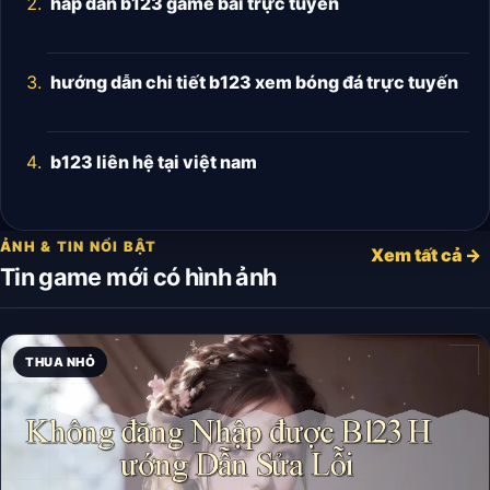
hấp dẫn b123 game bài trực tuyến
hướng dẫn chi tiết b123 xem bóng đá trực tuyến
b123 liên hệ tại việt nam
ẢNH & TIN NỔI BẬT
Xem tất cả →
Tin game mới có hình ảnh
THUA NHỎ