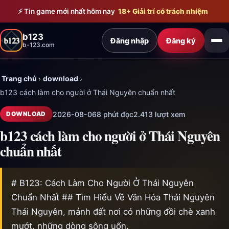
Bỏ qua đến nội dung chính
⚡ Tin game mới nhất hôm nay
18+ Giải trí có trách nhiệm
b123
Đăng nhập
Đăng ký
b-123.com
Trang chủ
›
download
›
b123 cách làm cho người ở Thái Nguyên chuẩn nhất
2026-08-06
8 phút đọc
2.413 lượt xem
DOWNLOAD
b123 cách làm cho người ở Thái Nguyên
chuẩn nhất
# B123: Cách Làm Cho Người Ở Thái Nguyên
Chuẩn Nhất ## Tìm Hiểu Về Văn Hóa Thái Nguyên
Thái Nguyên, mảnh đất nơi có những đồi chè xanh
mướt, những dòng sông uốn.