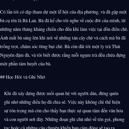
Có lần tôi có dịp tham dự một lễ hội của địa phương, và đã gặp một
bà cụ tên là Bà Lan. Bà đã kể cho tôi nghe về cuộc đời của mình, từ
những năm tháng kháng chiến cho đến khi làm việc tại đồn điền chè.
Ánh mắt bà sáng lên khi nói về những tán cây chè và cách mà bà đã
trồng trọt, chăm sóc từng bụi chè. Bà còn đãi tôi một ly trà Thái
Nguyên đậm đà, và tôi biết được rằng mỗi ngụm trà đều chứa đựng
một phần tâm huyết của bà.
## Học Hỏi và Ghi Nhớ
Khi đã xây dựng được mối quan hệ với người dân, đừng quên
ghi nhớ những điều họ đã chia sẻ. Việc này không chỉ thể hiện
sự tôn trọng mà còn cho thấy bạn thực sự quan tâm đến văn hóa
và con người nơi đây. Những đoạn ghi chú nhỏ về tên gọi, phong
tục hoặc cả những câu chuyện khiến bạn cảm động sẽ tạo ra