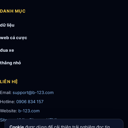
DANH MỤC
dữ liệu
web cá cược
đua xe
thắng nhỏ
LIÊN HỆ
Email:
support@b-123.com
Hotline:
0906 834 157
Website:
b-123.com
Sitemap XML
·
Sitemap HTML
Cookie
được dùng để cải thiện trải nghiệm đọc tin.