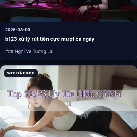
2026-08-06
b123 xử lý rút tiền cực mượt cả ngày
### Nghĩ Về Tương Lai
WEB CÁ CƯỢC