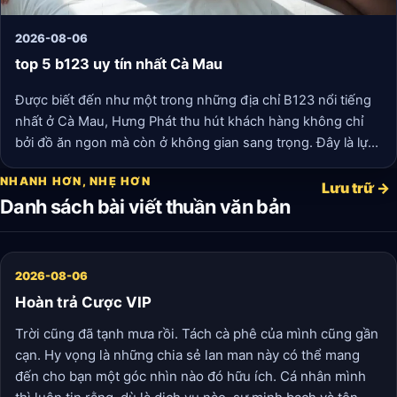
2026-08-06
top 5 b123 uy tín nhất Cà Mau
Được biết đến như một trong những địa chỉ B123 nổi tiếng
nhất ở Cà Mau, Hưng Phát thu hút khách hàng không chỉ
bởi đồ ăn ngon mà còn ở không gian sang trọng. Đây là lựa
chọn hoàn hảo cho những buổi tiệc tùng, sinh nhật hay họp
NHANH HƠN, NHẸ HƠN
lớp. Đặc sản của Hưng Phát là món cua rang me và lẩu cá
Lưu trữ →
Danh sách bài viết thuần văn bản
linh, khiến ai đã thưởng thức một lần cũng phải nhớ mãi.
2026-08-06
Hoàn trả Cược VIP
Trời cũng đã tạnh mưa rồi. Tách cà phê của mình cũng gần
cạn. Hy vọng là những chia sẻ lan man này có thể mang
đến cho bạn một góc nhìn nào đó hữu ích. Cá nhân mình