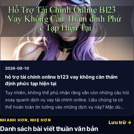
2026-08-10
hỗ trợ tài chính online b123 vay không cần thẩm
định phức tạp hiện tại
Tuy nhiên, không thể phủ nhận rằng vẫn còn những câu hỏi
xoay quanh dịch vụ vay tài chính online. Liệu chúng ta có
thể hoàn toàn tin tưởng vào những dịch vụ này? Mặc dù
B123 có nhiều đánh giá tích cực, nhưng khách hàng vẫn
NHANH HƠN, NHẸ HƠN
cần phải cẩn trọng. Họ nên tìm hiểu kỹ lưỡng, đọc kỹ các
Lưu trữ →
Danh sách bài viết thuần văn bản
điều khoản và điều kiện vay trước khi quyết định. Sự thông