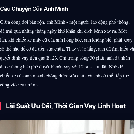
Câu Chuyện Của Anh Minh
Giữa dòng đời bận rộn, anh Minh - một người lao động phổ thông,
đã trải qua những tháng ngày khó khăn khi dịch bệnh xảy ra. Một
lần, khi chiếc xe máy cũ của anh hỏng hóc, anh không biết phải xoay
sở thế nào để có đủ tiền sửa chữa. Thay vì lo lắng, anh đã tìm hiểu và
quyết định vay tiền qua B123. Chỉ trong vòng 30 phút, anh đã nhận
được thông báo phê duyệt khoản vay với lãi suất ưu đãi. Nhờ đó,
chiếc xe của anh nhanh chóng được sửa chữa và anh có thể tiếp tục
công việc của mình.
Lãi Suất Ưu Đãi, Thời Gian Vay Linh Hoạt