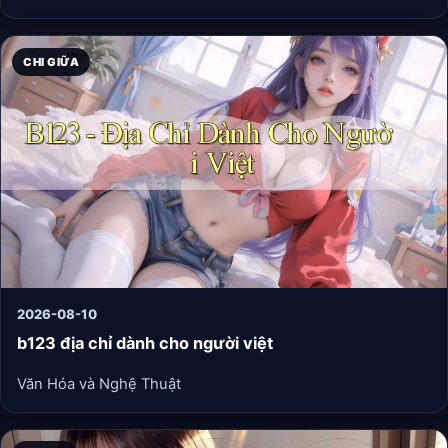
CHI GIỮA
2026-08-10
b123 địa chỉ dành cho người việt
Văn Hóa và Nghệ Thuật