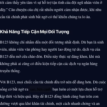
tôi cảm thấy yên tâm vì sự hỗ trợ tận tình của đội ngũ nhân viên ở
đây.” Câu chuyện của chị rất nhiều người cảm nhận được, khi nhu
cầu tài chính phát sinh bất ngờ có thể khiến chúng ta lo âu.
Khả Năng Tiếp Cận Mọi Đối Tượng
B123 không chỉ nhắm đến một đối tượng nhất định. Dù bạn là sinh
viên, nhân viên văn phòng hay người lao động tự do, dịch vụ của
B123 đều mở cửa chào đón. Điều này thực sự đáng khen, khi mà
không phải ai cũng có điều kiện tiếp cận các dịch vụ ngân hàng
truyền thống.
Với B123, mọi chiếc cầu tài chính đều trở nên dễ dàng hơn. Dù cuộc
sống có bất ngờ ra
sao, bên cạnh
bạn luôn có một lựa chọn hỗ trợ
kịp thời và hiệu quả. Hãy để B123 đồng hành cùng bạn trên con
đường vượt qua khó khăn tài chính, một cách nhanh chóng và an