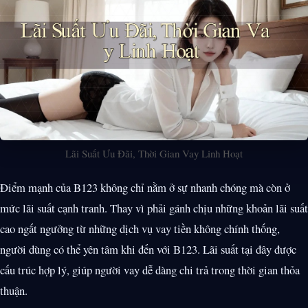
Lãi Suất Ưu Đãi, Thời Gian Vay Linh Hoạt
Điểm mạnh của B123 không chỉ nằm ở sự nhanh chóng mà còn ở
mức lãi suất cạnh tranh. Thay vì phải gánh chịu những khoản lãi suất
cao ngất ngưởng từ những dịch vụ vay tiền không chính thống,
người dùng có thể yên tâm khi đến với B123. Lãi suất tại đây được
cấu trúc hợp lý, giúp người vay dễ dàng chi trả trong thời gian thỏa
thuận.