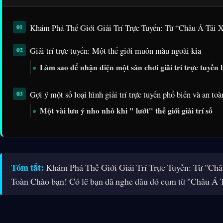
Khám Phá Thế Giới Giải Trí Trực Tuyến: Từ “Châu Á Tải
Giải trí trực tuyến: Một thế giới muôn màu ngoài kia
Làm sao để nhận diện một sân chơi giải trí trực tuyến
Gợi ý một số loại hình giải trí trực tuyến phổ biến và an toà
Một vài lưu ý nho nhỏ khi " lướt" thế giới giải trí số
Tóm tắt:
Khám Phá Thế Giới Giải Trí Trực Tuyến: Từ "Ch
Toàn Chào bạn! Có lẽ bạn đã nghe đâu đó cụm từ "Châu Á T