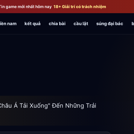
Tin game mới nhất hôm nay
18+ Giải trí có trách nhiệm
miền nam
kết quả
chia bài
cầu lật
súng đại bác
b
"Châu Á Tải Xuống" Đến Những Trải