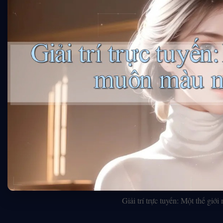
Giải trí trực tuyến: Một thế gi