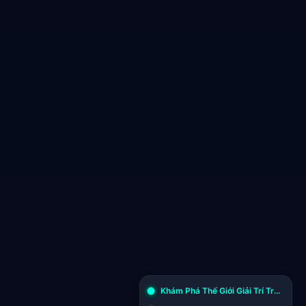
Khám Phá Thế Giới Giải Trí Trực Tuyến: Từ “Châu Á Tải Xuống” Đến Những Trải…