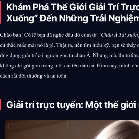
Khám Phá Thế Giới Giải Trí Trự
Xuống” Đến Những Trải Nghiệ
Chào bạn! Có lẽ bạn đã nghe đâu đó cụm từ
“Châu Á Tải xuốn
cứ thắc mắc mãi nó là gì. Thật ra, nếu tìm hiểu kỹ, bạn sẽ thấy
ứng dụng giải trí có nguồn gốc từ châu Á. Nhưng mà, thị trường 
không chỉ gói gọn trong một cái tên nào cả. Hôm nay, mình cùn
cách rất đời thường và an toàn.
Giải trí trực tuyến: Một thế gi