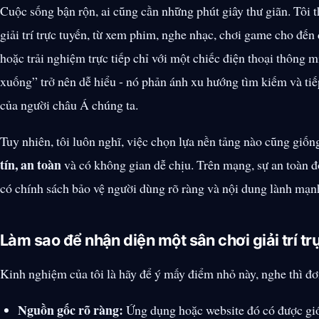
Cuộc sống bận rộn, ai cũng cần những phút giây thư giãn. Tôi t
giải trí trực tuyến, từ xem phim, nghe nhạc, chơi game cho đến 
hoặc trải nghiệm trực tiếp chỉ với một chiếc điện thoại thông
xuống” trở nên dễ hiểu - nó phản ánh xu hướng tìm kiếm và tiếp
của người châu Á chúng ta.
Tuy nhiên, tôi luôn nghĩ, việc chọn lựa nền tảng nào cũng giố
tín, an toàn
và có không gian dễ chịu. Trên mạng, sự an toàn đ
có chính sách bảo vệ người dùng rõ ràng và nội dung lành mạn
Làm sao để nhận diện một sân chơi giải trí t
Kinh nghiệm của tôi là hãy để ý mấy điểm nhỏ này, nghe thì đ
Nguồn gốc rõ ràng:
Ứng dụng hoặc website đó có được giớ