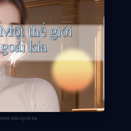
ới muôn màu ngoài kia