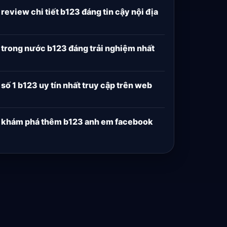
review chi tiết b123 đáng tin cậy nội địa
trong nước b123 đáng trải nghiệm nhất
số 1 b123 uy tín nhất truy cập trên web
khám phá thêm b123 anh em facebook