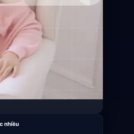
c nhiều