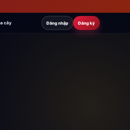
a cây
Đăng nhập
Đăng ký