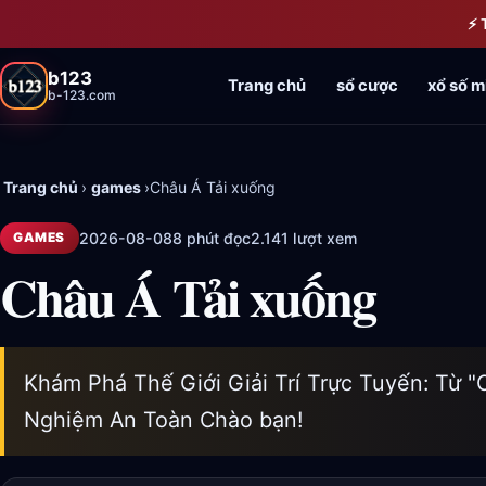
Bỏ qua đến nội dung chính
⚡ 
b123
Trang chủ
sổ cược
xổ số 
b-123.com
Trang chủ
›
games
›
Châu Á Tải xuống
2026-08-08
8 phút đọc
2.141 lượt xem
GAMES
Châu Á Tải xuống
Khám Phá Thế Giới Giải Trí Trực Tuyến: Từ 
Nghiệm An Toàn Chào bạn!